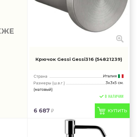
КЖЕ
Крючок Gessi Gessi316
(54821239)
Италия
3x3x5 см.
(ш.в.г.)
(матовый)
В НАЛИЧИИ
6 687
КУПИТЬ