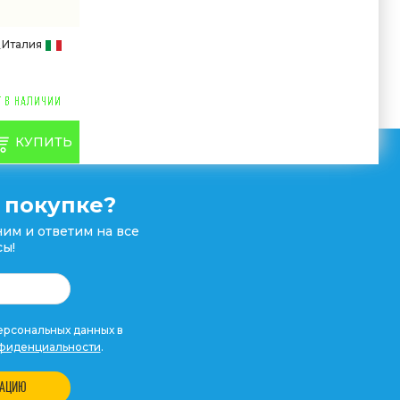
Италия
КУПИТЬ
 покупке?
им и ответим на все
ы!
рсональных данных в
фиденциальности
.
ТАЦИЮ