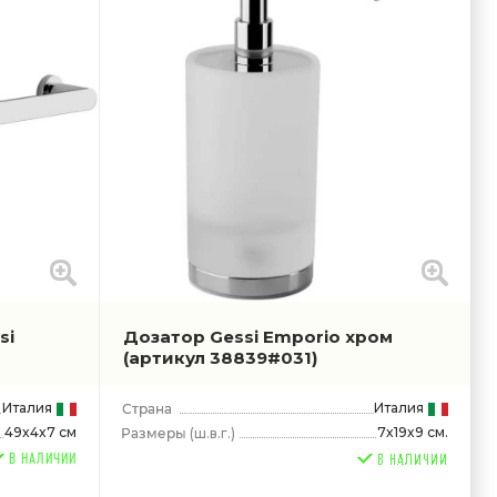
si
Дозатор Gessi Emporio хром
(артикул 38839#031)
Италия
Италия
49x4x7 см
7x19x9 см.
(ш.в.г.)
В НАЛИЧИИ