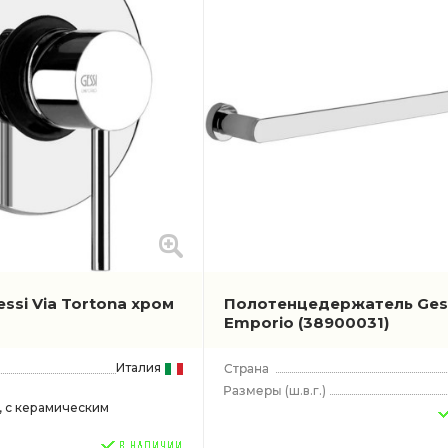
ssi Via Tortona хром
Полотенцедержатель Ges
Emporio
(38900031)
Италия
(ш.в.г.)
, с керамическим