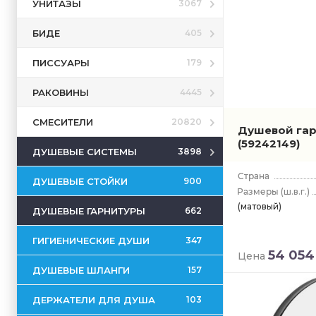
УНИТАЗЫ
3067
БИДЕ
405
ПИССУАРЫ
179
РАКОВИНЫ
4445
СМЕСИТЕЛИ
20820
Душевой гарн
(59242149)
ДУШЕВЫЕ СИСТЕМЫ
3898
ДУШЕВЫЕ СТОЙКИ
900
(ш.в.г.)
(матовый)
ДУШЕВЫЕ ГАРНИТУРЫ
662
ГИГИЕНИЧЕСКИЕ ДУШИ
347
54 054
Цена
ДУШЕВЫЕ ШЛАНГИ
157
ДЕРЖАТЕЛИ ДЛЯ ДУША
103