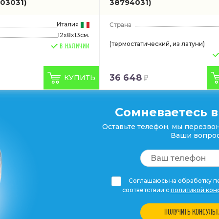
03031)
38794031)
Италия
12x8x13см.
(термостатический, из латуни)
В НАЛИЧИИ
36 648
КУПИТЬ
Сомневаетесь в
Оставьте телефон, мы перезвон
Ваши вопрос
Соглашаюсь на обработку пе
соответствии с
политикой кон
ПОЛУЧИТЬ КОНСУЛЬ