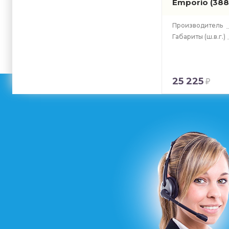
Emporio
(388
Производитель
Габариты
(ш.в.г.)
25 225