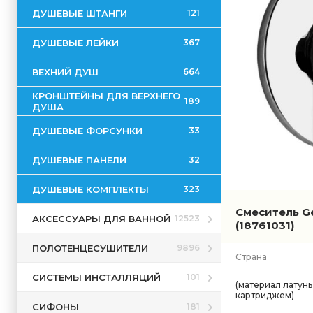
ДУШЕВЫЕ ШТАНГИ
121
ДУШЕВЫЕ ЛЕЙКИ
367
ВЕХНИЙ ДУШ
664
КРОНШТЕЙНЫ ДЛЯ ВЕРХНЕГО
189
ДУША
ДУШЕВЫЕ ФОРСУНКИ
33
ДУШЕВЫЕ ПАНЕЛИ
32
ДУШЕВЫЕ КОМПЛЕКТЫ
323
Смеситель Ge
АКСЕССУАРЫ ДЛЯ ВАННОЙ
12523
(18761031)
ПОЛОТЕНЦЕСУШИТЕЛИ
9896
Страна
СИСТЕМЫ ИНСТАЛЛЯЦИЙ
101
(материал латунь
картриджем)
СИФОНЫ
181