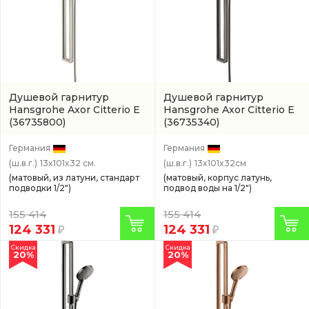
Душевой гарнитур
Душевой гарнитур
Hansgrohe Axor Citterio E
Hansgrohe Axor Citterio E
(36735800)
(36735340)
Германия
Германия
(ш.в.г.)
13x101x32 см.
(ш.в.г.)
13x101x32см
(матовый, из латуни, стандарт
(матовый, корпус латунь,
подводки 1/2")
подвод воды на 1/2")
155 414
155 414
124 331
124 331
Скидка
Скидка
20%
20%