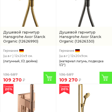
Душевой гарнитур
Душевой гарнитур
Hansgrohe Axor Starck
Hansgrohe Axor Starck
Organic
(12626990)
Organic
(12626330)
Германия
Германия
(ш.в.г.)
12x20x9 см.
(ш.в.г.)
12x20x9см.
(латунный, 1/2 дюйма)
(материал латунь, подводка
1/2")
136 587
136 587
109 270
109 270
Скидка
Скидка
20%
20%