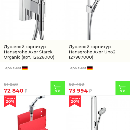
Душевой гарнитур
Душевой гарнитур
Hansgrohe Axor Starck
Hansgrohe Axor Uno2
Organic
(арт. 12626000)
(27987000)
Германия
Германия
91 050
92 492
72 840
73 994
Скидка
Скидка
20%
20%