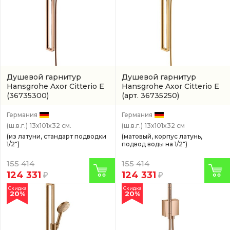
Душевой гарнитур
Душевой гарнитур
Hansgrohe Axor Citterio E
Hansgrohe Axor Citterio E
(36735300)
(арт. 36735250)
Германия
Германия
(ш.в.г.)
13x101x32 см.
(ш.в.г.)
13x101x32 см
(из латуни, стандарт подводки
(матовый, корпус латунь,
1/2")
подвод воды на 1/2")
155 414
155 414
124 331
124 331
Скидка
Скидка
20%
20%