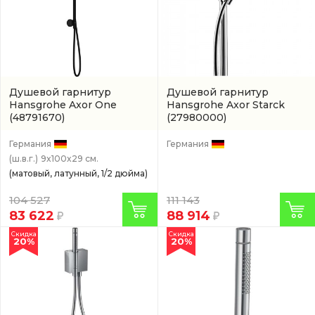
Душевой гарнитур
Душевой гарнитур
Hansgrohe Axor One
Hansgrohe Axor Starck
(48791670)
(27980000)
Германия
Германия
(ш.в.г.)
9x100x29 см.
(матовый, латунный, 1/2 дюйма)
104 527
111 143
83 622
88 914
Скидка
Скидка
20%
20%