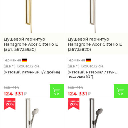
Душевой гарнитур
Душевой гарнитур
Hansgrohe Axor Citterio E
Hansgrohe Axor Citterio E
(арт. 36735950)
(36735820)
Германия
Германия
(ш.в.г.)
13x101x32 см.
(ш.в.г.)
13x101x32 см.
(матовый, латунный, 1/2 дюйма)
(матовый, материал латунь,
подводка 1/2")
155 414
155 414
124 331
124 331
Скидка
Скидка
20%
20%