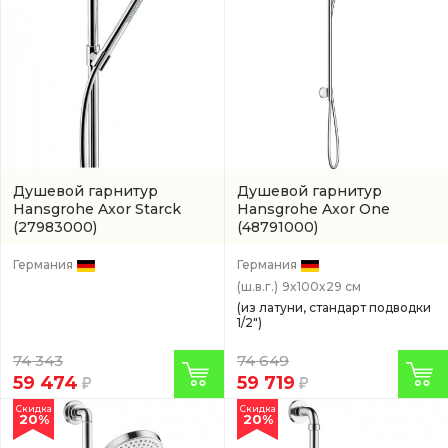
Душевой гарнитур
Душевой гарнитур
Hansgrohe Axor Starck
Hansgrohe Axor One
(27983000)
(48791000)
Германия
Германия
(ш.в.г.)
9x100x29 см
(из латуни, стандарт подводки
1/2")
74 343
74 649
59 474
59 719
Скидка
Скидка
20%
20%