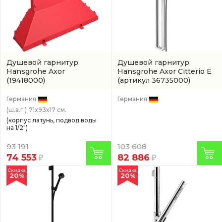
Душевой гарнитур
Душевой гарнитур
Hansgrohe Axor
Hansgrohe Axor Citterio E
(19418000)
(артикул 36735000)
Германия
Германия
(ш.в.г.)
71x93x17 см.
(корпус латунь, подвод воды
на 1/2")
93 191
103 608
74 553
82 886
Скидка
Скидка
20%
20%