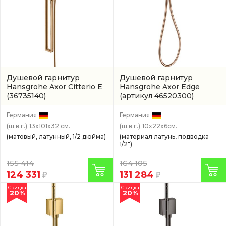
Душевой гарнитур
Душевой гарнитур
Hansgrohe Axor Citterio E
Hansgrohe Axor Edge
(36735140)
(артикул 46520300)
Германия
Германия
(ш.в.г.)
13x101x32 см.
(ш.в.г.)
10x22x6см.
(матовый, латунный, 1/2 дюйма)
(материал латунь, подводка
1/2")
155 414
164 105
124 331
131 284
Скидка
Скидка
20%
20%