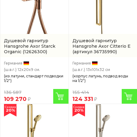
Душевой гарнитур
Душевой гарнитур
Hansgrohe Axor Starck
Hansgrohe Axor Citterio E
Organic
(12626300)
(артикул 36735990)
Германия
Германия
(ш.в.г.)
12x20x9 см.
(ш.в.г.)
13x101x32 см
(из латуни, стандарт подводки
(корпус латунь, подвод воды
1/2")
на 1/2")
136 587
155 414
109 270
124 331
Скидка
Скидка
20%
20%