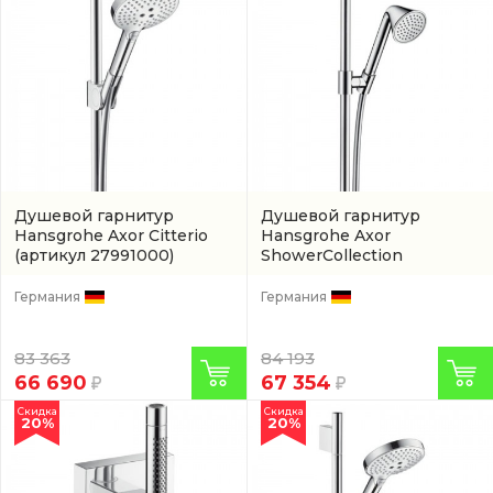
Душевой гарнитур
Душевой гарнитур
Hansgrohe Axor Citterio
Hansgrohe Axor
(артикул 27991000)
ShowerCollection
(26023000)
Германия
Германия
83 363
84 193
66 690
67 354
Скидка
Скидка
20%
20%