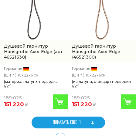
Душевой гарнитур
Душевой гарнитур
Hansgrohe Axor Edge
(арт.
Hansgrohe Axor Edge
46521330)
(46521300)
Германия
Германия
(ш.в.г.)
10x22x6 см.
(ш.в.г.)
10x22x6см
(материал латунь, подводка
(из латуни, стандарт подводки
1/2")
1/2")
189 025
189 025
151 220
151 220
ПОКАЗАТЬ ЕЩЕ
1