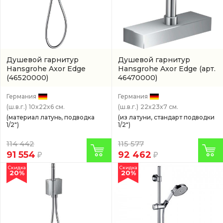
Душевой гарнитур
Душевой гарнитур
Hansgrohe Axor Edge
Hansgrohe Axor Edge
(арт.
(46520000)
46470000)
Германия
Германия
(ш.в.г.)
10x22x6 см.
(ш.в.г.)
22x23x7 см.
(материал латунь, подводка
(из латуни, стандарт подводки
1/2")
1/2")
114 442
115 577
91 554
92 462
Скидка
Скидка
20%
20%