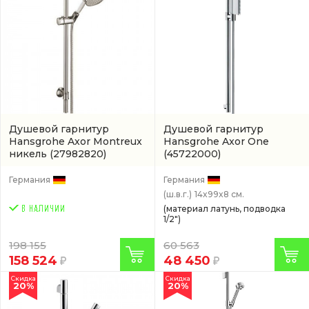
Душевой гарнитур
Душевой гарнитур
Hansgrohe Axor Montreux
Hansgrohe Axor One
никель
(27982820)
(45722000)
Германия
Германия
(ш.в.г.)
14x99x8 см.
(материал латунь, подводка
1/2")
198 155
60 563
158 524
48 450
Скидка
Скидка
20%
20%