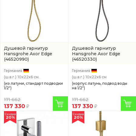
Душевой гарнитур
Душевой гарнитур
Hansgrohe Axor Edge
Hansgrohe Axor Edge
(46520990)
(46520330)
Германия
Германия
(ш.в.г.)
10x22x6 см.
(ш.в.г.)
10x22x6 см
(из латуни, стандарт подводки
(корпус латунь, подвод воды
1/2")
на 1/2")
171 662
171 662
137 330
137 330
Скидка
Скидка
20%
20%