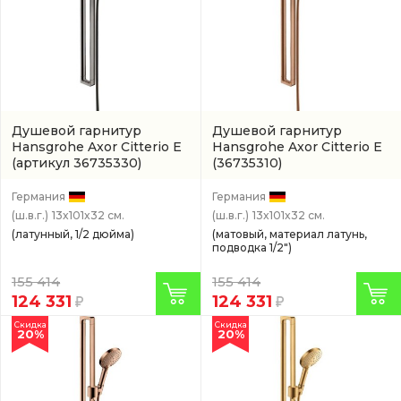
Душевой гарнитур
Душевой гарнитур
Hansgrohe Axor Citterio E
Hansgrohe Axor Citterio E
(артикул 36735330)
(36735310)
Германия
Германия
(ш.в.г.)
13x101x32 см.
(ш.в.г.)
13x101x32 см.
(латунный, 1/2 дюйма)
(матовый, материал латунь,
подводка 1/2")
155 414
155 414
124 331
124 331
Скидка
Скидка
20%
20%