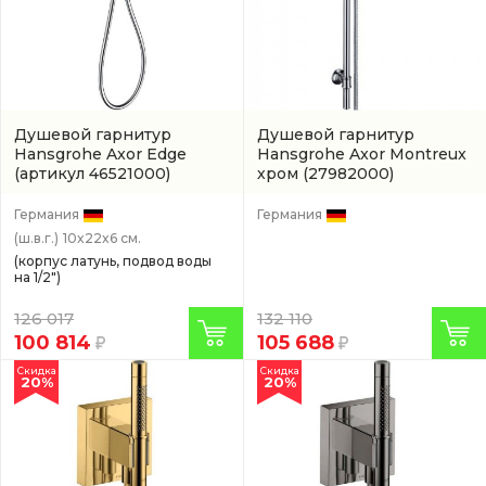
Душевой гарнитур
Душевой гарнитур
Hansgrohe Axor Edge
Hansgrohe Axor Montreux
(артикул 46521000)
хром
(27982000)
Германия
Германия
(ш.в.г.)
10x22x6 см.
(корпус латунь, подвод воды
на 1/2")
126 017
132 110
100 814
105 688
Скидка
Скидка
20%
20%