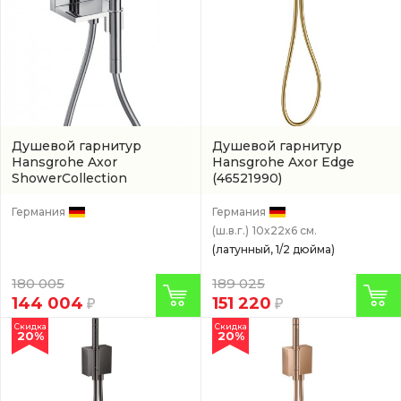
Душевой гарнитур
Душевой гарнитур
Hansgrohe Axor
Hansgrohe Axor Edge
ShowerCollection
(46521990)
(10651000)
Германия
Германия
(ш.в.г.)
10x22x6 см.
(латунный, 1/2 дюйма)
180 005
189 025
144 004
151 220
Скидка
Скидка
20%
20%