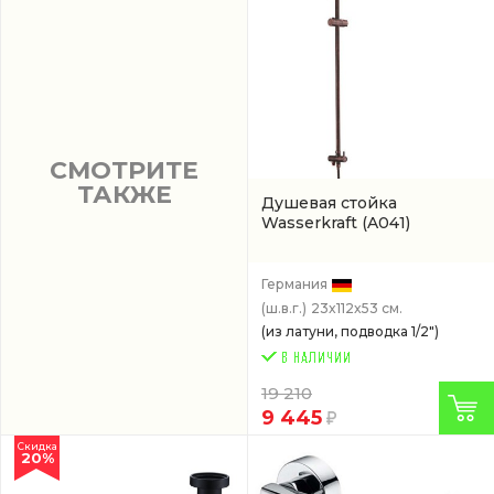
СМОТРИТЕ
ТАКЖЕ
Душевая стойка
Wasserkraft
(A041)
Германия
(ш.в.г.)
23x112x53 см.
(из латуни, подводка 1/2")
19 210
9 445
Скидка
20%