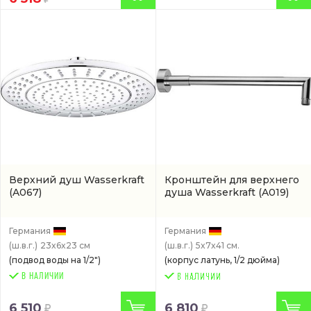
Верхний душ Wasserkraft
Кронштейн для верхнего
(A067)
душа Wasserkraft
(A019)
Германия
Германия
(ш.в.г.)
23x6x23 см
(ш.в.г.)
5x7x41 см.
(подвод воды на 1/2")
(корпус латунь, 1/2 дюйма)
В НАЛИЧИИ
6 510
6 810