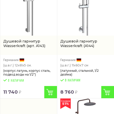
Душевой гарнитур
Душевой гарнитур
Wasserkraft
(арт. A143)
Wasserkraft
(A144)
Германия
Германия
(ш.в.г.)
12x61x5 см.
(ш.в.г.)
11x60x7 см
(корпус латунь, корпус сталь,
(латунный, стальной, 1/2
подвод воды на 1/2")
дюйма)
В НАЛИЧИИ
11 740
8 760
Скидка
51%