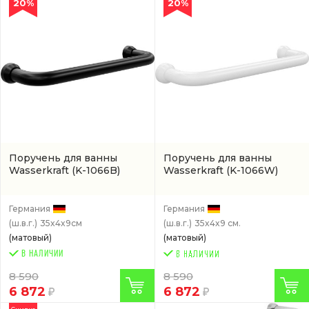
20%
20%
Поручень для ванны
Поручень для ванны
Wasserkraft
(K-1066B)
Wasserkraft
(K-1066W)
Германия
Германия
(ш.в.г.)
35x4x9см
(ш.в.г.)
35x4x9 см.
(матовый)
(матовый)
В НАЛИЧИИ
8 590
8 590
6 872
6 872