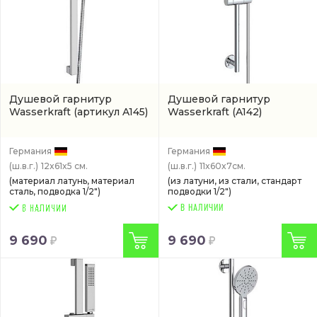
Душевой гарнитур
Душевой гарнитур
Wasserkraft
(артикул A145)
Wasserkraft
(A142)
Германия
Германия
(ш.в.г.)
12x61x5 см.
(ш.в.г.)
11x60x7см.
(материал латунь, материал
(из латуни, из стали, стандарт
сталь, подводка 1/2")
подводки 1/2")
В НАЛИЧИИ
9 690
9 690