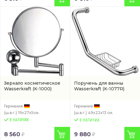
Зеркало косметическое
Поручень для ванны
Wasserkraft
(K-1000)
Wasserkraft
(K-1077R)
Германия
Германия
(ш.в.г.)
19x27x5см.
(ш.в.г.)
49x22x13 см.
В НАЛИЧИИ
8 560
9 880