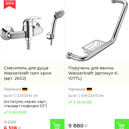
Скидка
30%
Смеситель для душа
Поручень для ванны
Wasserkraft Isen хром
Wasserkraft
(артикул K-
(арт. 2602)
1077L)
Германия
Германия
(ш.в.г.)
22x12x14 см.
(ш.в.г.)
49x22x13 см.
(из латуни, керам. карт.,
стандарт подводки 1/2")
В НАЛИЧИИ
9 290
9 880
6 518