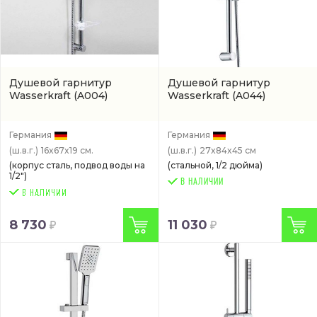
Душевой гарнитур
Душевой гарнитур
Wasserkraft
(A004)
Wasserkraft
(A044)
Германия
Германия
(ш.в.г.)
16x67x19 см.
(ш.в.г.)
27x84x45 см
(корпус сталь, подвод воды на
(стальной, 1/2 дюйма)
1/2")
В НАЛИЧИИ
8 730
11 030