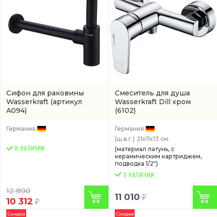
Сифон для раковины
Смеситель для душа
Wasserkraft
(артикул
Wasserkraft Dill хром
A094)
(6102)
Германия
Германия
(ш.в.г.)
21x11x13 см.
В НАЛИЧИИ
(материал латунь, с
керамическим картриджем,
подводка 1/2")
12 890
11 010
10 312
Скидка
Скидка