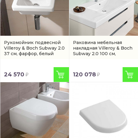
Рукомойник подвесной
Раковина мебельная
Villeroy & Boch Subway 2.0
накладная Villeroy & Boch
37 см, фарфор, белый
Subway 2.0 100 см,
глянец/white alpin
фарфор, белый
(73173701)
глянец/white alpin
(7175A001)
24 570
120 078