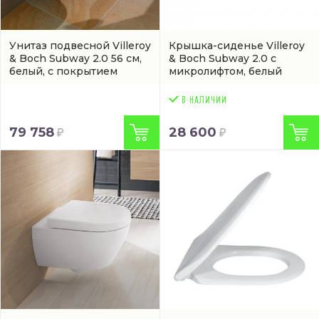
Унитаз подвесной Villeroy
Крышка-сиденье Villeroy
& Boch Subway 2.0 56 см,
& Boch Subway 2.0 с
белый, с покрытием
микролифтом, белый
ceramicplus
(артикул
(9M69S101)
560010R1)
79 758
28 600