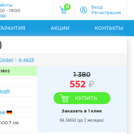
аботы
0
Вход
0 - 19:00
Регистрация
ква
ГАРАНТИЯ
АКЦИИ
КОНТАКТЫ
)
Dinkel
K-4629
31802
1 380
552
kraft
КУПИТЬ
Заказать в 1 клик
ия
НА ЗАКАЗ (до 2 месяцев)
7x10.7 см.