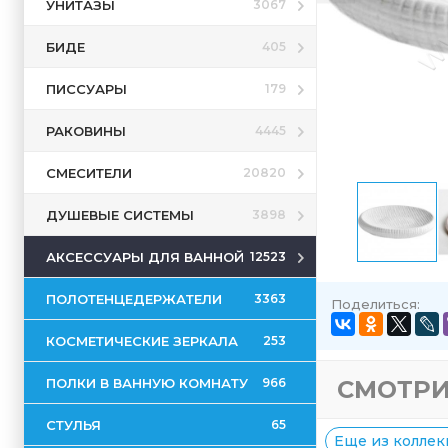
УНИТАЗЫ
3067
БИДЕ
405
ПИССУАРЫ
179
РАКОВИНЫ
4445
СМЕСИТЕЛИ
20820
ДУШЕВЫЕ СИСТЕМЫ
3898
АКСЕССУАРЫ ДЛЯ ВАННОЙ
12523
ПОЛОТЕНЦЕДЕРЖАТЕЛИ
3363
Поделиться:
КОСМЕТИЧЕСКИЕ ЗЕРКАЛА
253
ПОЛКИ В ВАННУЮ КОМНАТУ
СМОТРИ
966
СТУЛЬЯ
65
Еще из коллекц