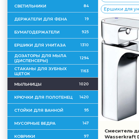
СВЕТИЛЬНИКИ
84
Ершики для уни
ДЕРЖАТЕЛИ ДЛЯ ФЕНА
19
БУМАГОДЕРЖАТЕЛИ
925
ЕРШИКИ ДЛЯ УНИТАЗА
1310
ДОЗАТОРЫ ДЛЯ МЫЛА
1294
(ДИСПЕНСЕРЫ)
СТАКАНЫ ДЛЯ ЗУБНЫХ
1163
ЩЕТОК
МЫЛЬНИЦЫ
1020
КРЮЧКИ ДЛЯ ПОЛОТЕНЕЦ
1420
СТОЙКИ ДЛЯ ВАННОЙ
95
МУСОРНЫЕ ВЕДРА
147
Смеситель д
КОВРИКИ
Wasserkraft 
97