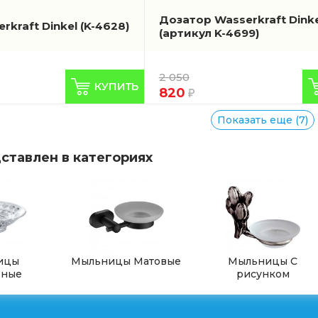
Дозатор Wasserkraft Dink
rkraft Dinkel
(K-4628)
(артикул K-4699)
2 050
820
Показать еще (7)
ставлен в категориях
ицы
Мыльницы Матовые
Мыльницы С
ьные
рисунком