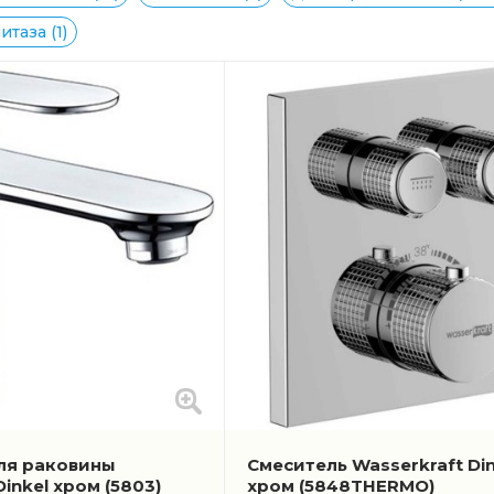
таза (1)
ля раковины
Смеситель Wasserkraft Din
Dinkel хром
(5803)
хром
(5848THERMO)