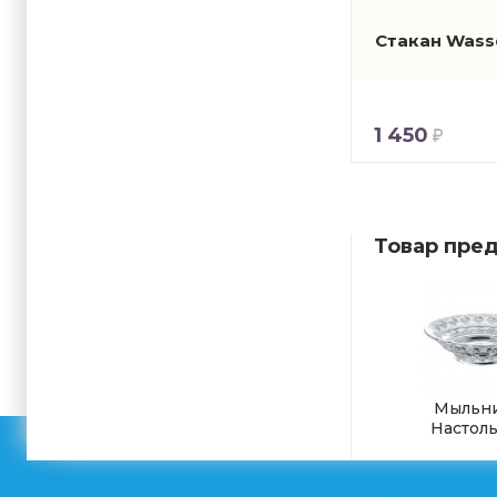
Стакан Wasse
1 450
Товар пред
Мыльн
Настол