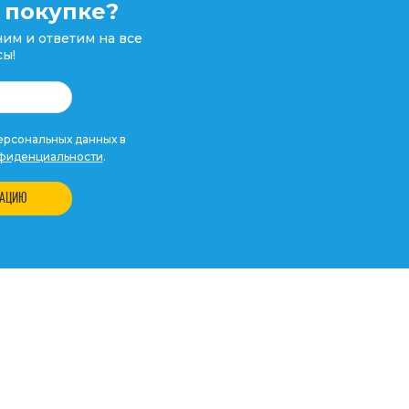
 покупке?
им и ответим на все
ы!
рсональных данных в
фиденциальности
.
ТАЦИЮ