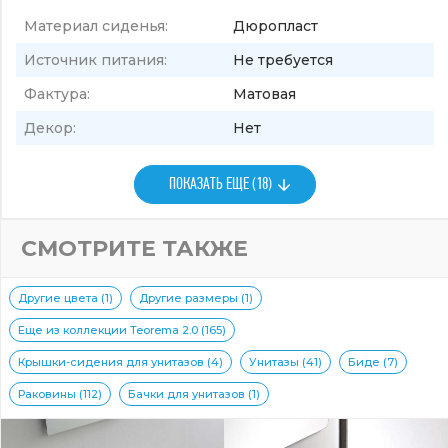
Материал сиденья:
Дюропласт
Источник питания:
Не требуется
Фактура:
Матовая
Декор:
Нет
ПОКАЗАТЬ ЕЩЕ (18)
СМОТРИТЕ ТАКЖЕ
Другие цвета (1)
Другие размеры (1)
Еще из коллекции Teorema 2.0 (165)
Крышки-сидения для унитазов (4)
Унитазы (41)
Биде (7)
Раковины (112)
Бачки для унитазов (1)