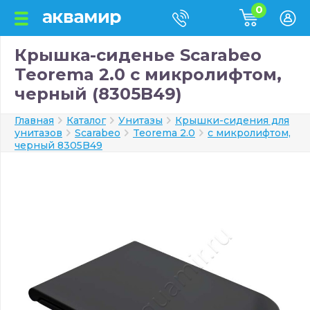
0
Крышка-сиденье Scarabeo
Teorema 2.0 с микролифтом,
черный (8305B49)
Главная
Каталог
Унитазы
Крышки-сидения для
унитазов
Scarabeo
Teorema 2.0
с микролифтом,
черный 8305B49