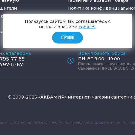
в ванную
Гарантия и возврат товара
ушители
Политика конфиденциально
для санузлов
Пользуясь сайтом, Вы соглашаетесь с
использованием
cookies
.
ки
и
трапы
ХОРОШО
ные телефоны
Время работы офиса
 795-77-65
ПН-ВС 9:00 - 19:00
Прием заказов круглосуточн
 797-11-67
Самовывоз ПН-СБ 9-19, ВС 12-
© 2009-2026 «АКВАМИР» интернет-магазин сантехни
аких условиях не является публичной офертой, определяемой положе