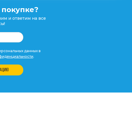
 покупке?
им и ответим на все
ы!
рсональных данных в
фиденциальности
.
ТАЦИЮ