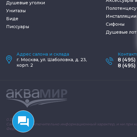
Аксессуары 
Душевые уголки
Полотенцес
Унитазы
Инсталляции 
Биде
Cифоны
Писсуары
Душевые лот
Адрес салона и склада
Контакт
г.
Москва
,
ул. Шаболовка, д. 23,
8 (495)
корп. 2
8 (495)
0.3147 с.
Сайт носит исключительно информационный характер, и ни при к
Федерации.