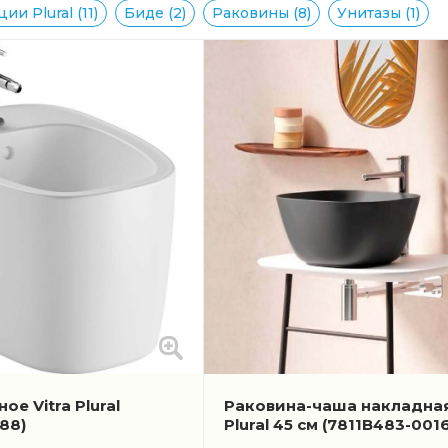
и Plural (11)
Биде (2)
Раковины (8)
Унитазы (1)
ое Vitra Plural
Раковина-чаша накладная
88)
Plural 45 см
(7811B483-0016