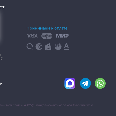
сти
Принимаем к оплате
о
17
ки
ниями статьи 437(2) Гражданского кодекса Российской