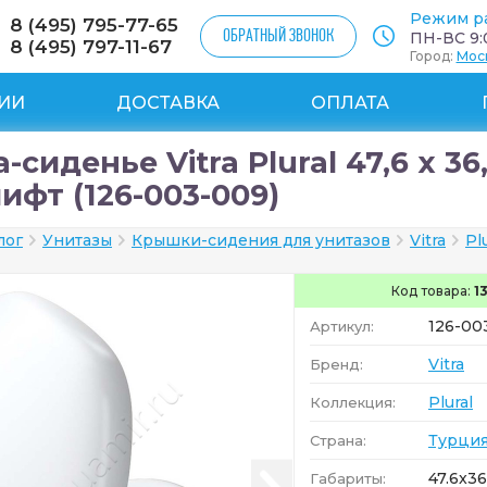
Режим р
8 (495) 795-77-65
ОБРАТНЫЙ ЗВОНОК
ПН-ВС 9:0
8 (495) 797-11-67
Город:
Мос
ИИ
ДОСТАВКА
ОПЛАТА
сиденье Vitra Plural 47,6 x 36
ифт (126-003-009)
лог
Унитазы
Крышки-сидения для унитазов
Vitra
Pl
Код товара:
1
126-00
Артикул:
Vitra
Бренд:
Plural
Коллекция:
Турци
Страна:
47.6x36
Габариты: