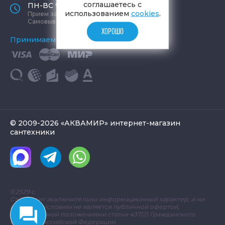
соглашаетесь с
ПН-ВС 9:00 - 19:00
использованием
cookies
.
Прием заказов круглосуточно
Самовывоз ПН-СБ 9-19, ВС 12-17
ХОРОШО
Принимаем к оплате
© 2009-2026 «АКВАМИР» интернет-магазин
сантехники
0.2529 с.
Сайт носит исключительно информационный характер, и ни
при каких условиях не является публичной офертой,
определяемой положениями статьи 437(2) Гражданского
кодекса Российской Федерации.