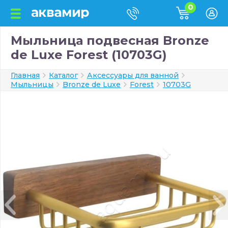
0
Мыльница подвесная Bronze
de Luxe Forest (10703G)
Главная
Каталог
Аксессуары для ванной
Мыльницы
Bronze de Luxe
Forest
10703G