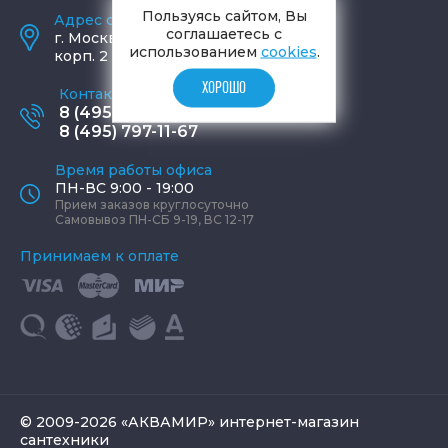
Пользуясь сайтом, Вы
Адрес салона и склада
соглашаетесь с
г.
Москва
,
ул. Шаболовка, д. 23,
использованием
cookies
.
корп. 2
ХОРОШО
Контактные телефоны
8 (495) 795-77-65
8 (495) 797-11-67
Время работы офиса
ПН-ВС 9:00 - 19:00
Прием заказов круглосуточно
Самовывоз ПН-СБ 9-19, ВС 12-17
Принимаем к оплате
© 2009-2026 «АКВАМИР» интернет-магазин
сантехники