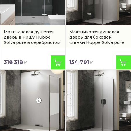
Маятниковая душевая
Маятниковая душевая
дверь в нишу Huppe
дверь для боковой
Solva pure в серебристом
стенки Huppe Solva pure
цвете
(SR1582092322)
(ST0601092322)
318 318
154 791