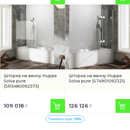
Шторка на ванну Huppe
Шторка на ванну Huppe
Solva pure
Solva pure
(ST4901092321)
(SR3480092373)
109 018
126 126
Показать еще (988)