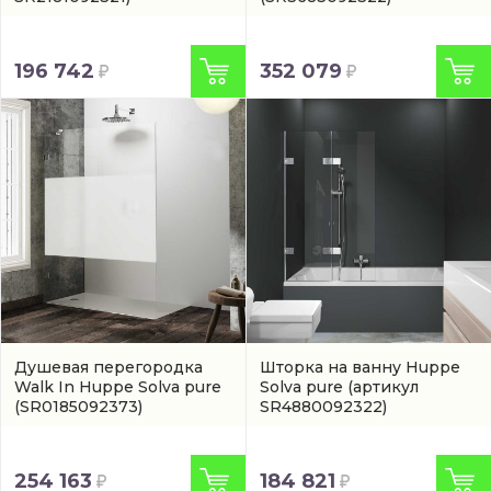
196 742
352 079
Душевая перегородка
Шторка на ванну Huppe
Walk In Huppe Solva pure
Solva pure
(артикул
(SR0185092373)
SR4880092322)
254 163
184 821