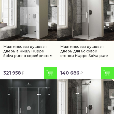
Маятниковая душевая
Маятниковая душевая
дверь в нишу Huppe
дверь для боковой
Solva pure в серебристом
стенки Huppe Solva pure
цвете
(SR3382092375)
(ST2504092321)
321 958
140 686