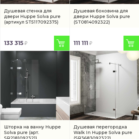
Душевая стенка для
Душевая боковина для
двери Huppe Solva pure
двери Huppe Solva pure
(артикул ST5117092375)
(ST0814092322)
133 315
111 111
Шторка на ванну Huppe
Душевая перегородка
Solva pure
(арт.
Walk In Huppe Solva pure
SR2181092321)
(SR3683092322)