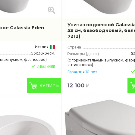
Унитаз подвесной Galassi
ое Galassia Eden
53 см, безободковый, бе
7212)
Италия
53x36x34см.
5
(д.ш.в.)
ым выпуском, фаянсовое)
(с горизонтальным выпуском, фар
антивсплеск)
В НАЛИЧИИ
Гарантия 10 лет
12 100
КУПИТЬ