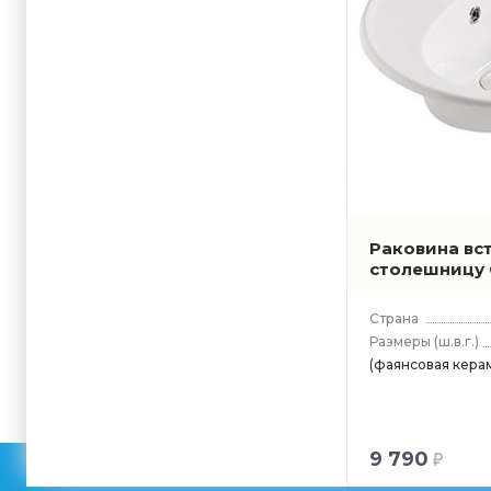
Раковина вс
столешницу G
Страна
Размеры
(ш.в.г.)
(фаянсовая кера
9 790