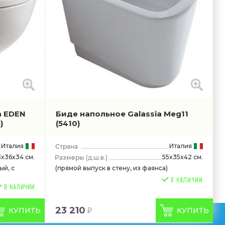
a EDEN
Биде напольное Galassia Meg11
)
(5410)
Италия
Италия
3x36x34 см.
55x35x42 см.
(д.ш.в.)
ый, с
(прямой выпуск в стену, из фаянса)
В НАЛИЧИИ
23 210
КУПИТЬ
КУПИТЬ