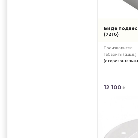
Биде подвесн
(7216)
Производитель
Габариты
(д.ш.в.)
(с горизонтальн
12 100