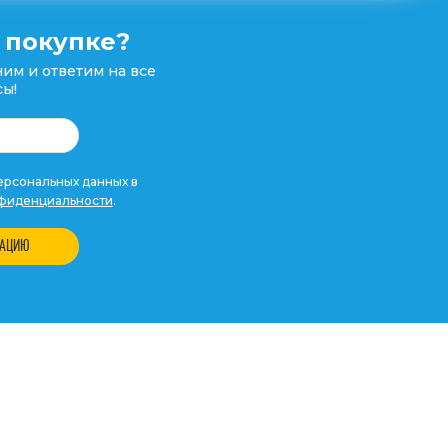
 покупке?
им и ответим на все
ы!
рсональных данных в
фиденциальности
.
ТАЦИЮ