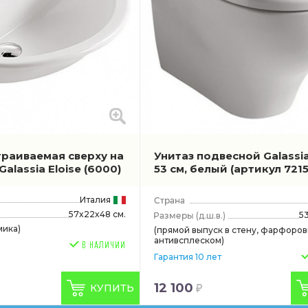
траиваемая сверху на
Унитаз подвесной Galassi
alassia Eloise
(6000)
53 см, белый
(артикул 7215
Италия
57x22x48 см.
5
(д.ш.в.)
мика)
(прямой выпуск в стену, фарфоров
антивсплеском)
Гарантия 10 лет
12 100
КУПИТЬ