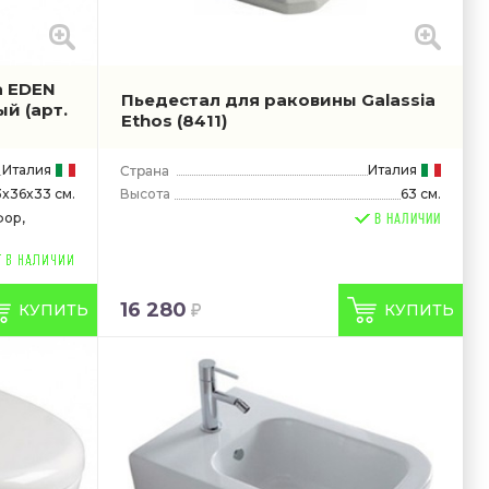
a EDEN
Пьедестал для раковины Galassia
лый
(арт.
Ethos
(8411)
Италия
Италия
3x36x33 см.
Высота
63 см.
фор,
В НАЛИЧИИ
16 280
КУПИТЬ
КУПИТЬ