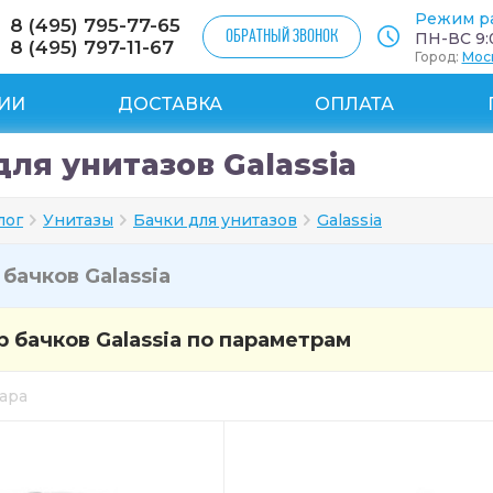
Режим р
8 (495) 795-77-65
ОБРАТНЫЙ ЗВОНОК
ПН-ВС 9:0
8 (495) 797-11-67
Город:
Мос
ИИ
ДОСТАВКА
ОПЛАТА
для унитазов Galassia
лог
Унитазы
Бачки для унитазов
Galassia
и
бачков Galassia
 бачков Galassia по параметрам
вара