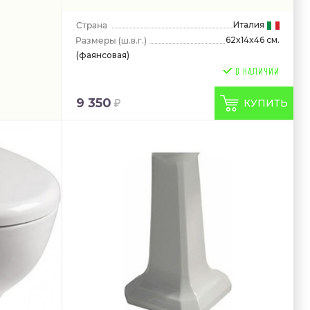
Италия
62x14x46 см.
(ш.в.г.)
(фаянсовая)
9 350
КУПИТЬ