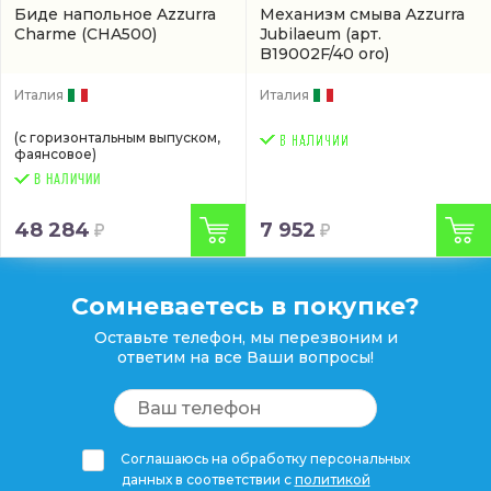
Биде напольное Azzurra
Механизм смыва Azzurra
Charme
(CHA500)
Jubilaeum
(арт.
B19002F/40 oro)
Италия
Италия
(с горизонтальным выпуском,
фаянсовое)
В НАЛИЧИИ
48 284
7 952
Сомневаетесь в покупке?
Оставьте телефон, мы перезвоним и
ответим на все Ваши вопросы!
Соглашаюсь на обработку персональных
данных в соответствии с
политикой