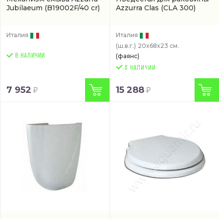
Jubilaeum
(B19002F/40 cr)
Azzurra Clas
(CLA 300)
Италия
Италия
(ш.в.г.)
20x68x23 см.
В НАЛИЧИИ
(фаянс)
7 952
15 288