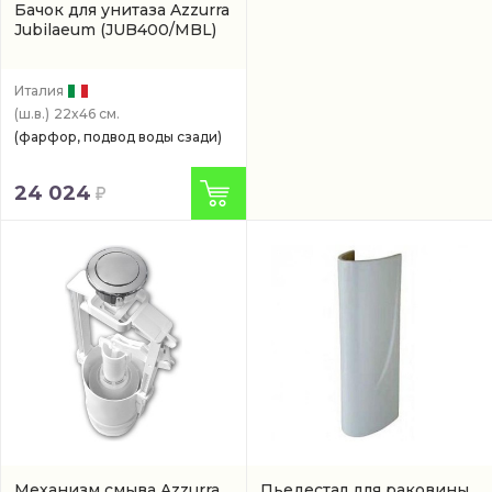
Бачок для унитаза Azzurra
Jubilaeum
(JUB400/MBL)
Италия
(ш.в.)
22x46 см.
(фарфор, подвод воды сзади)
24 024
Механизм смыва Azzurra
Пьедестал для раковины