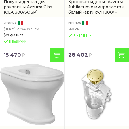
Полупьедестал для
Крышка-сиденье Azzurra
раковины Azzurra Clas
Jubilaeum с микролифтом,
(CLA 300/SOSP)
белый
(артикул 1800/F
bi/oro)
Италия
Италия
(ш.в.г.)
22x40x31 см
40 см.
(из фаянса)
В НАЛИЧИИ
15 470
28 402