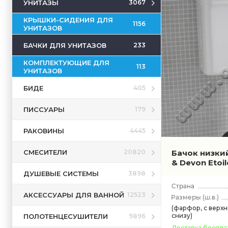
УНИТАЗЫ
3067
КРЫШКИ-СИДЕНИЯ ДЛЯ
1156
УНИТАЗОВ
БАЧКИ ДЛЯ УНИТАЗОВ
233
КОМПЛЕКТУЮЩИЕ ДЛЯ
113
УНИТАЗОВ
БИДЕ
405
ПИССУАРЫ
179
РАКОВИНЫ
4445
СМЕСИТЕЛИ
Бачок низки
20820
& Devon Etoi
ДУШЕВЫЕ СИСТЕМЫ
3898
АКСЕССУАРЫ ДЛЯ ВАННОЙ
12523
(ш.в.)
(фарфор, с верх
снизу)
ПОЛОТЕНЦЕСУШИТЕЛИ
9896
Доставка беспла