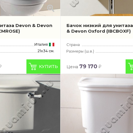
нитаза Devon & Devon
Бачок низкий для унитаза
BCMROSE)
& Devon Oxford
(IBCBOXF)
Италия
21x34 см.
(ш.в.)
79 170
КУПИТЬ
Цена