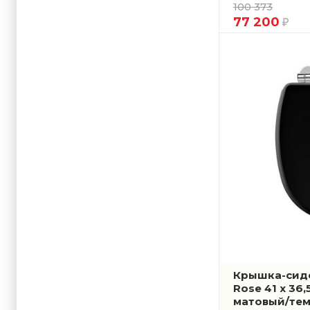
100 373
77 200
Крышка-сиде
Rose 41 x 36,
матовый/те