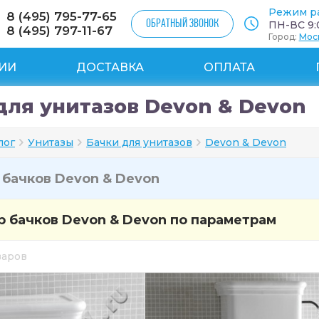
Режим р
8 (495) 795-77-65
ОБРАТНЫЙ ЗВОНОК
ПН-ВС 9:0
8 (495) 797-11-67
Город:
Мос
ИИ
ДОСТАВКА
ОПЛАТА
для унитазов Devon & Devon
лог
Унитазы
Бачки для унитазов
Devon & Devon
и
бачков Devon & Devon
 бачков Devon & Devon по параметрам
оваров