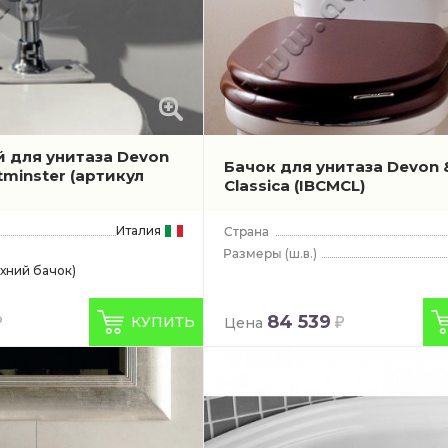
й для унитаза Devon
Бачок для унитаза Devon 
tminster
(артикул
Classica
(IBCMCL)
Италия
(ш.в.)
хний бачок)
84 539
КУПИТЬ
Цена