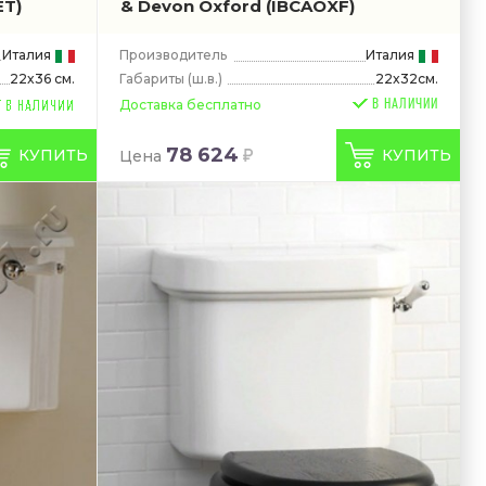
ET)
& Devon Oxford
(IBCAOXF)
Италия
Производитель
Италия
Габариты
(ш.в.)
22x32см.
22x36 см.
В НАЛИЧИИ
Доставка бесплатно
78 624
КУПИТЬ
КУПИТЬ
Цена