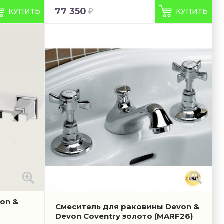
77 350
КУПИТЬ
КУПИТЬ
on &
Смеситель для раковины Devon &
Devon Coventry золото
(MARF26)