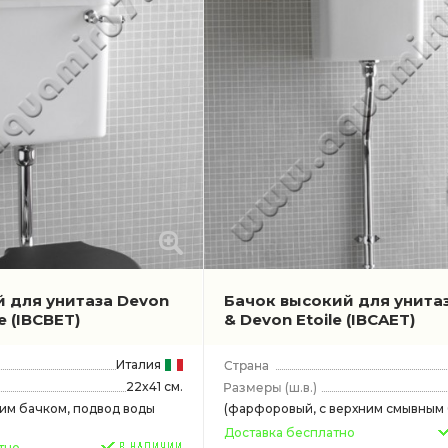
й для унитаза Devon
Бачок высокий для унита
le
(IBCBET)
& Devon Etoile
(IBCAET)
Италия
22x41 см.
(ш.в.)
ним бачком, подвод воды
(фарфоровый, с верхним смывным 
Доставка бесплатно
тно