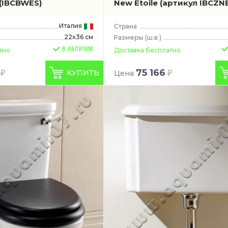
(IBCBWES)
New Etoile
(артикул IBCZN
Италия
22x36 см
(ш.в.)
В НАЛИЧИИ
тно
Доставка бесплатно
75 166
КУПИТЬ
Цена