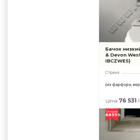
Бачок низки
& Devon Wes
IBCZWES)
(из фарфора, вер
76 531
Цена
Скидка
6899%