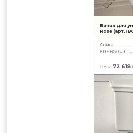
Бачок для у
Rose
(арт. I
(ш.в.)
72 618
Цена