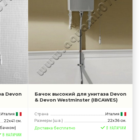
за Devon
Бачок высокий для унитаза Devon
& Devon Westminster
(IBCAWES)
Италия
Страна
Италия
Размеры
(ш.в.)
22x36 см.
22x41 см.
бачком)
Доставка бесплатно
В НАЛИЧИИ