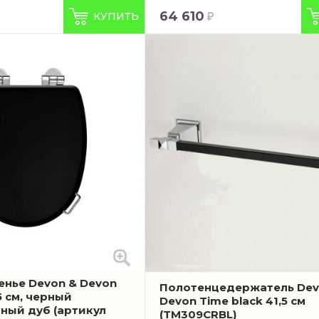
64 610
КУПИТЬ
нье Devon & Devon
Полотенцедержатель Dev
5 см, черный
Devon Time black 41,5 см
мный дуб
(артикул
(TM309CRBL)