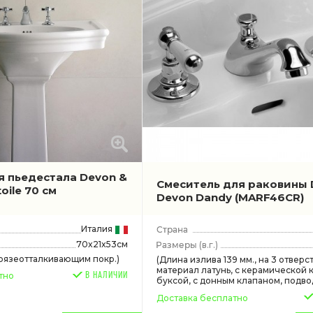
я пьедестала Devon &
Смеситель для раковины 
oile 70 см
Devon Dandy
(MARF46CR)
Италия
70x21x53см
(в.г.)
грязеотталкивающим покр.)
(Длина излива 139 мм., на 3 отверст
материал латунь, с керамической 
В НАЛИЧИИ
тно
буксой, с донным клапаном, подвод
Доставка бесплатно