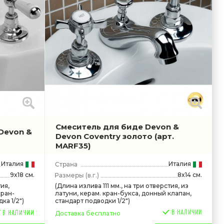
Смеситель для биде Devon &
Devon &
Devon Coventry золото
(арт.
MARF35)
Италия
Италия
9x18 см.
8x14 см.
(в.г.)
ия,
(Длина излива 111 мм., на три отверстия, из
кран-
латуни, керам. кран-букса, донный клапан,
ка 1/2")
стандарт подводки 1/2")
В НАЛИЧИИ
Доставка бесплатно