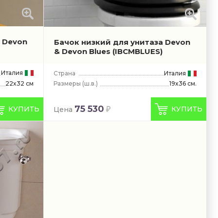
 Devon
Бачок низкий для унитаза Devon
& Devon Blues
(IBCMBLUES)
Италия
Страна
Италия
22x32 см
Размеры
(ш.в.)
19x36 см.
75 530
КУПИТЬ
КУПИТЬ
Цена