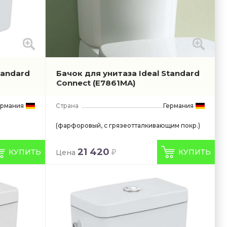
tandard
Бачок для унитаза Ideal Standard
Connect
(E7861MA)
ермания
Страна
Германия
(фарфоровый, с грязеотталкивающим покр.)
21 420
КУПИТЬ
КУПИТЬ
Цена