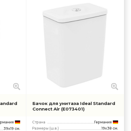
tandard
Бачок для унитаза Ideal Standard
Connect Air
(E073401)
ермания
Страна
Германия
Размеры
(ш.в.)
19x38 см.
39x19 см.