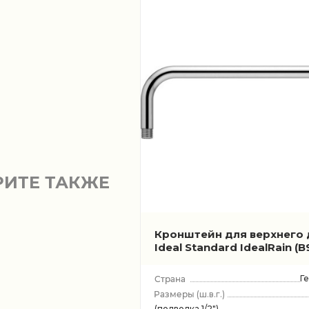
РИТЕ ТАКЖЕ
Кронштейн для верхнего
Ideal Standard IdealRain
(B
Г
(ш.в.г.)
(подводка 1/2")