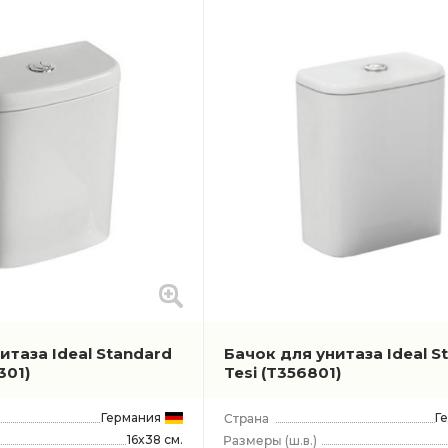
итаза Ideal Standard
Бачок для унитаза Ideal S
301)
Tesi
(T356801)
Германия
Г
16x38 см.
(ш.в.)