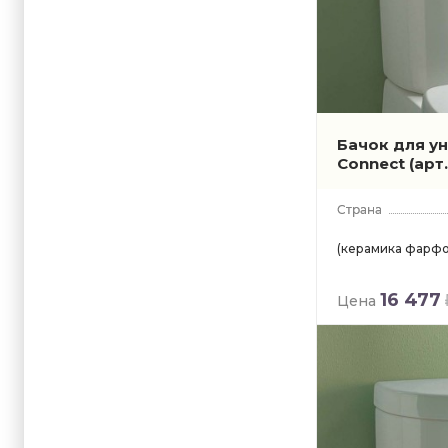
Бачок для ун
Connect
(арт
(керамика фарфо
16 477
Цена