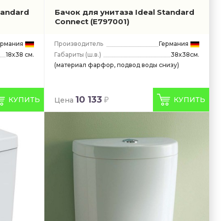
tandard
Бачок для унитаза Ideal Standard
Connect
(E797001)
ермания
Производитель
Германия
Габариты
(ш.в.)
38x38см.
18x38 см.
(материал фарфор, подвод воды снизу)
10 133
КУПИТЬ
КУПИТЬ
Цена