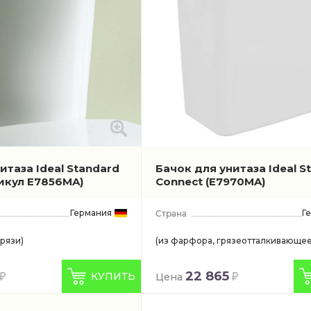
итаза Ideal Standard
Бачок для унитаза Ideal S
икул E7856MA)
Connect
(E7970MA)
Германия
Г
грязи)
(из фарфора, грязеотталкивающее
22 865
КУПИТЬ
Цена