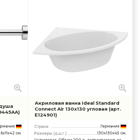
Акриловая ванна Ideal Standard
 душа
Connect Air 130x130 угловая
(арт.
9445AA)
E124901)
ермания
Германия
6x11x42 см.
130x130x45 см.
(д.ш.г.)
(акриловая, Объем 200 л., встраиваемая, со