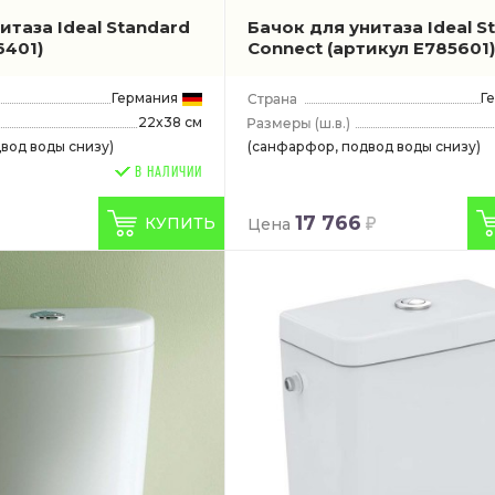
итаза Ideal Standard
Бачок для унитаза Ideal S
6401)
Connect
(артикул E785601)
Германия
Г
22x38 см
(ш.в.)
вод воды снизу)
(санфарфор, подвод воды снизу)
В НАЛИЧИИ
17 766
КУПИТЬ
Цена