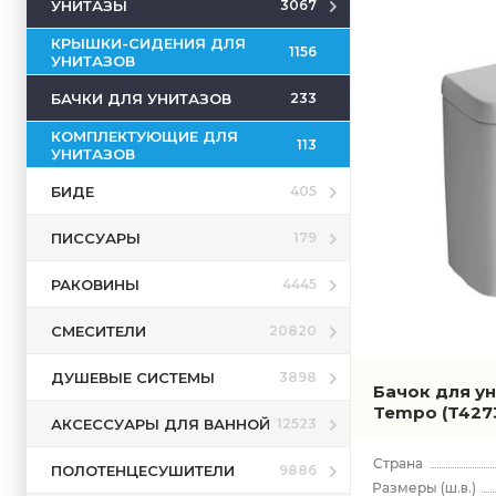
УНИТАЗЫ
3067
КРЫШКИ-СИДЕНИЯ ДЛЯ
1156
УНИТАЗОВ
БАЧКИ ДЛЯ УНИТАЗОВ
233
КОМПЛЕКТУЮЩИЕ ДЛЯ
113
УНИТАЗОВ
БИДЕ
405
ПИССУАРЫ
179
РАКОВИНЫ
4445
СМЕСИТЕЛИ
20820
ДУШЕВЫЕ СИСТЕМЫ
3898
Бачок для ун
Tempo
(T427
АКСЕССУАРЫ ДЛЯ ВАННОЙ
12523
ПОЛОТЕНЦЕСУШИТЕЛИ
9886
(ш.в.)