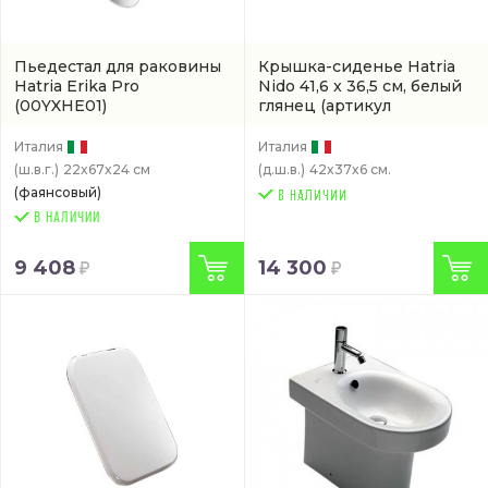
Пьедестал для раковины
Крышка-сиденье Hatria
Hatria Erika Pro
Nido 41,6 x 36,5 см, белый
(00YXHE01)
глянец
(артикул
00YXWX01)
Италия
Италия
(ш.в.г.)
22x67x24 см
(д.ш.в.)
42x37x6 см.
(фаянсовый)
В НАЛИЧИИ
9 408
14 300