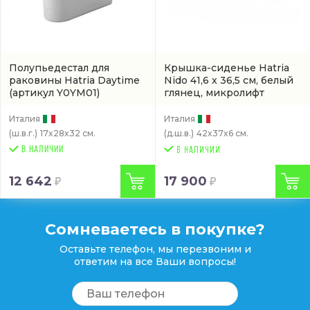
Полупьедестал для
Крышка-сиденье Hatria
раковины Hatria Daytime
Nido 41,6 x 36,5 см, белый
(артикул Y0YM01)
глянец, микролифт
(YXWW01)
Италия
Италия
(ш.в.г.)
17x28x32 см.
(д.ш.в.)
42x37x6 см.
В НАЛИЧИИ
12 642
17 900
Сомневаетесь в покупке?
Оставьте телефон, мы перезвоним и
ответим на все Ваши вопросы!