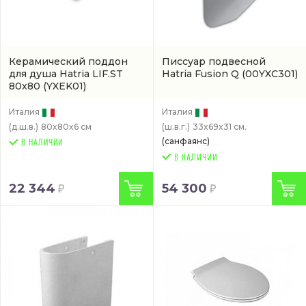
Керамический поддон
Писсуар подвесной
для душа Hatria LIF.ST
Hatria Fusion Q
(00YXC301)
80x80
(YXEK01)
Италия
Италия
(д.ш.в.)
80x80x6 см
(ш.в.г.)
33x69x31 см.
(санфаянс)
В НАЛИЧИИ
22 344
54 300