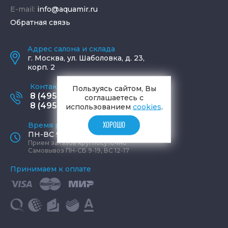
E-mail:
info@aquamir.ru
Обратная связь
Адрес салона и склада
г.
Москва
,
ул. Шаболовка, д. 23,
корп. 2
Контактные телефоны
Пользуясь сайтом, Вы
8 (495) 795-77-65
соглашаетесь с
8 (495) 797-11-67
использованием
cookies
.
Время работы офиса
ХОРОШО
ПН-ВС 9:00 - 19:00
Прием заказов круглосуточно
Самовывоз ПН-СБ 9-19, ВС 12-17
Принимаем к оплате