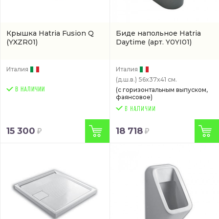
Крышка Hatria Fusion Q
Биде напольное Hatria
(YXZR01)
Daytime
(арт. Y0YI01)
Италия
Италия
(д.ш.в.)
56x37x41 см.
В НАЛИЧИИ
(с горизонтальным выпуском,
фаянсовое)
15 300
18 718