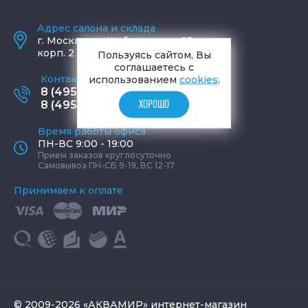
Адрес салона и склада
г.
Москва
,
ул. Шаболовка, д. 23,
корп. 2
Пользуясь сайтом, Вы
соглашаетесь с
Контактные телефоны
использованием
cookies
.
8 (495) 795-77-65
8 (495) 797-11-67
ХОРОШО
Время работы офиса
ПН-ВС 9:00 - 19:00
Прием заказов круглосуточно
Самовывоз ПН-СБ 9-19, ВС 12-17
Принимаем к оплате
© 2009-2026 «АКВАМИР» интернет-магазин