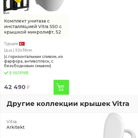
Комплект унитаза с
инсталляцией Vitra S50 с
крышкой микролифт, 52
см, безободковый, белый
(9003B0037201)
Турция
(д.ш.)
52x36см.
(с горизонтальным сливом, из
фарфора, антивсплеск, с
безободковым смывом)
В НАЛИЧИИ
42 490
Другие коллекции крышек Vitra
Vitra
Arkitekt