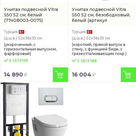
Унитаз подвесной Vitra
Унитаз подвесной Vitra
S50 52 см, белый
S50 52 см, безободковый,
(7740B003-0075)
белый
(артикул
7740B0030850)
Турция
Турция
(д.ш.в.)
52x36x35 см
(д.ш.в.)
52x36x35 см.
(укороченный, с
(короткий, прямой выпуск в
горизонтальным выпуском,
стену, с функцией биде, с
фарфоровый)
грязеотталкивающим покр.)
В НАЛИЧИИ
14 890
16 004