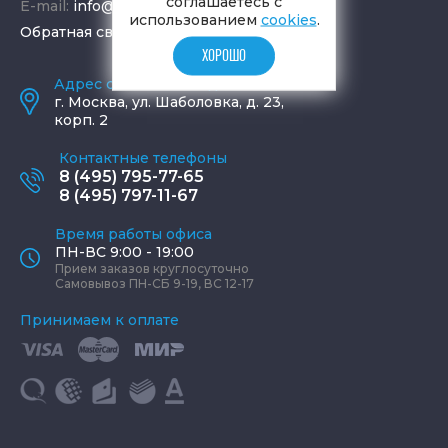
соглашаетесь с
E-mail:
info@aquamir.ru
использованием
cookies
.
Обратная связь
ХОРОШО
Адрес салона и склада
г.
Москва
,
ул. Шаболовка, д. 23,
корп. 2
Контактные телефоны
8 (495) 795-77-65
8 (495) 797-11-67
Время работы офиса
ПН-ВС 9:00 - 19:00
Прием заказов круглосуточно
Самовывоз ПН-СБ 9-19, ВС 12-17
Принимаем к оплате