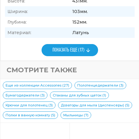
Высота:
431мм.
Ширина:
103мм.
Глубина:
152мм.
Материал:
Латунь
ПОКАЗАТЬ ЕЩЕ (17)
СМОТРИТЕ ТАКЖЕ
Еще из коллекции Accessories (27)
Полотенцедержатели (3)
Бумагодержатели (3)
Стаканы для зубных щеток (1)
Крючки для полотенец (3)
Дозаторы для мыла (диспенсеры) (5)
Полки в ванную комнату (5)
Мыльницы (7)