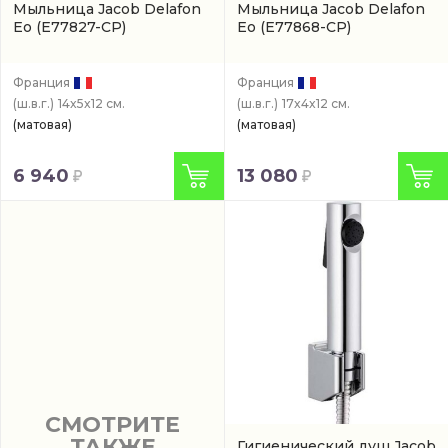
Мыльница Jacob Delafon
Мыльница Jacob Delafon
Eo
(E77827-CP)
Eo
(E77868-CP)
Франция
Франция
(ш.в.г.)
14x5x12 см.
(ш.в.г.)
17x4x12 см.
(матовая)
(матовая)
6 940
13 080
СМОТРИТЕ
ТАКЖЕ
Гигиенический душ Jacob