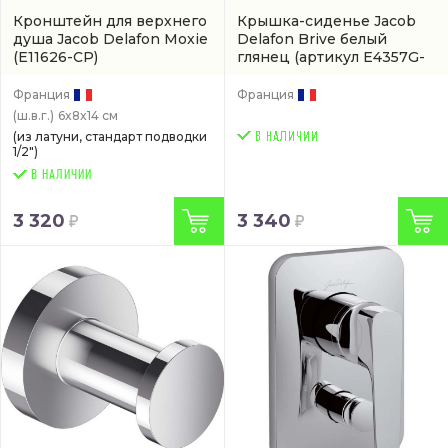
Кронштейн для верхнего
Крышка-сиденье Jacob
душа Jacob Delafon Moxie
Delafon Brive белый
(E11626-CP)
глянец
(артикул E4357G-
00)
Франция
Франция
(ш.в.г.)
6x8x14 см
(из латуни, стандарт подводки
1/2")
В НАЛИЧИИ
3 320
3 340