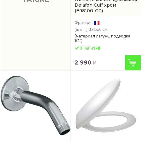
Delafon Cuff хром
(E98100-CP)
Франция
(ш.в.г.)
3x15x6 см.
(материал латунь, подводка
1/2")
2 990