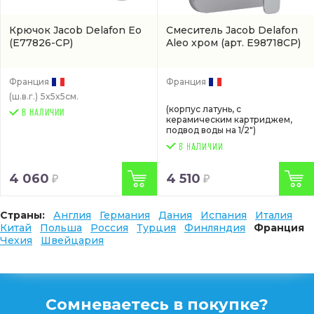
Крючок Jacob Delafon Eo
Смеситель Jacob Delafon
(E77826-CP)
Aleo хром
(арт. E98718CP)
Франция
Франция
(ш.в.г.)
5x5x5см.
(корпус латунь, с
В НАЛИЧИИ
керамическим картриджем,
подвод воды на 1/2")
4 060
4 510
Страны:
Англия
Германия
Дания
Испания
Италия
Китай
Польша
Россия
Турция
Финляндия
Франция
Чехия
Швейцария
Сомневаетесь в покупке?