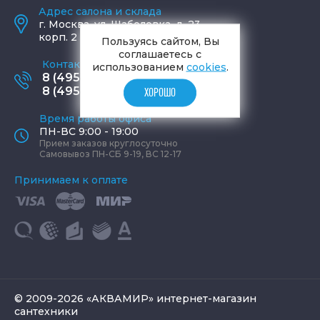
Адрес салона и склада
г.
Москва
,
ул. Шаболовка, д. 23,
корп. 2
Пользуясь сайтом, Вы
соглашаетесь с
Контактные телефоны
использованием
cookies
.
8 (495) 795-77-65
8 (495) 797-11-67
ХОРОШО
Время работы офиса
ПН-ВС 9:00 - 19:00
Прием заказов круглосуточно
Самовывоз ПН-СБ 9-19, ВС 12-17
Принимаем к оплате
© 2009-2026 «АКВАМИР» интернет-магазин
сантехники