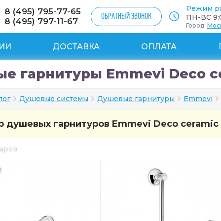
Режим р
8 (495) 795-77-65
ОБРАТНЫЙ ЗВОНОК
ПН-ВС 9:0
8 (495) 797-11-67
Город:
Мос
ИИ
ДОСТАВКА
ОПЛАТА
е гарнитуры Emmevi Deco c
лог
Душевые системы
Душевые гарнитуры
Emmevi
 душевых гарнитуров Emmevi Deco ceramic
варов