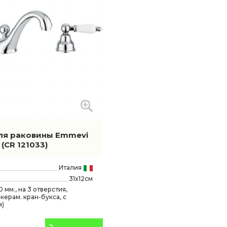
ля раковины Emmevi
c
(CR 121033)
Италия
31x12см
 мм., на 3 отверстия,
 керам. кран-букса, с
м)