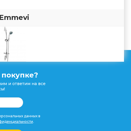
 Emmevi
 покупке?
им и ответим на все
ы!
рсональных данных в
фиденциальности
.