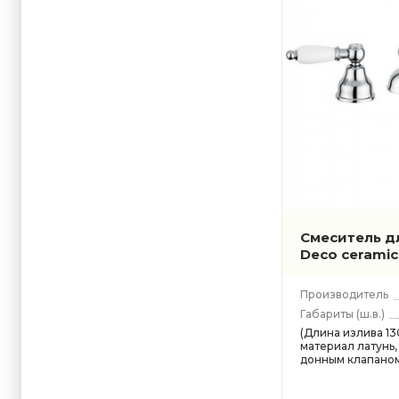
Смеситель д
Deco cerami
Производитель
Габариты
(ш.в.)
(Длина излива 130
материал латунь,
донным клапано