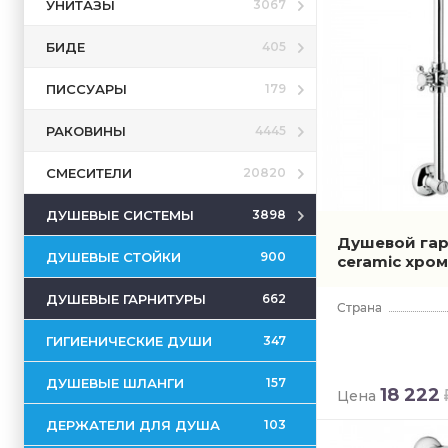
УНИТАЗЫ
3067
БИДЕ
405
ПИССУАРЫ
179
РАКОВИНЫ
4445
СМЕСИТЕЛИ
20820
ДУШЕВЫЕ СИСТЕМЫ
3898
Душевой гар
ДУШЕВЫЕ СТОЙКИ
900
ceramic хро
ДУШЕВЫЕ ГАРНИТУРЫ
662
ГИГИЕНИЧЕСКИЕ ДУШИ
347
ДУШЕВЫЕ ШЛАНГИ
157
18 222
Цена
ДЕРЖАТЕЛИ ДЛЯ ДУША
103