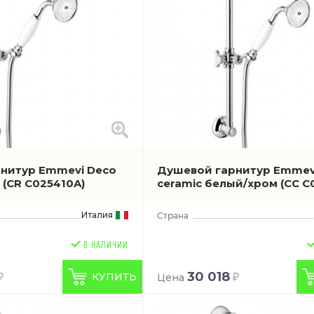
нитур Emmevi Deco
Душевой гарнитур Emmev
м
(CR C025410A)
ceramic белый/хром
(CC C
Италия
30 018
КУПИТЬ
Цена