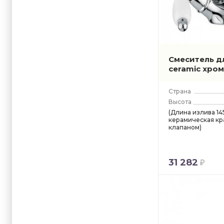
Смеситель д
ceramic хро
Страна
Высота
(Длина излива 145
керамическая кр
клапаном)
31 282