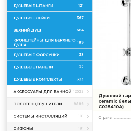
ДУШЕВЫЕ ШТАНГИ
121
ДУШЕВЫЕ ЛЕЙКИ
367
ВЕХНИЙ ДУШ
664
КРОНШТЕЙНЫ ДЛЯ ВЕРХНЕГО
189
ДУША
ДУШЕВЫЕ ФОРСУНКИ
33
ДУШЕВЫЕ ПАНЕЛИ
32
ДУШЕВЫЕ КОМПЛЕКТЫ
323
АКСЕССУАРЫ ДЛЯ ВАННОЙ
12523
Душевой гар
ceramic бел
ПОЛОТЕНЦЕСУШИТЕЛИ
9886
C025410A)
СИСТЕМЫ ИНСТАЛЛЯЦИЙ
101
СИФОНЫ
181