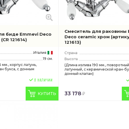
Смеситель для раковины
ля биде Emmevi Deco
Deco ceramic хром
(артик
м
(CR 121614)
121613)
Италия
19 см.
Высота
 мм., корпус латунь,
(Длина излива 190 мм., поворотный
ан букса, с донным
латунный, с керамической кран-бу
донный клапан)
33 178
КУПИТЬ