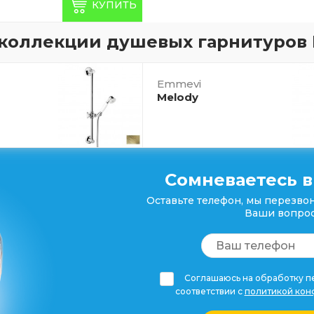
КУПИТЬ
коллекции душевых гарнитуров
Emmevi
Melody
Сомневаетесь в
Оставьте телефон, мы перезвон
Ваши вопрос
Соглашаюсь на обработку пе
соответствии с
политикой кон