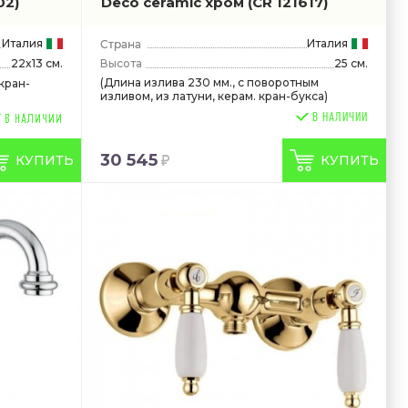
02)
Deco ceramic хром
(CR 121617)
Италия
Италия
22x13 см.
Высота
25 см.
(Длина излива 230 мм., с поворотным
кран-
изливом, из латуни, керам. кран-букса)
В НАЛИЧИИ
30 545
КУПИТЬ
КУПИТЬ