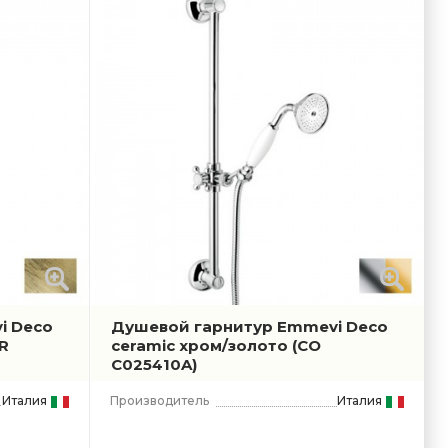
i Deco
Душевой гарнитур Emmevi Deco
R
ceramic хром/золото
(CO
C025410A)
Италия
Производитель
Италия