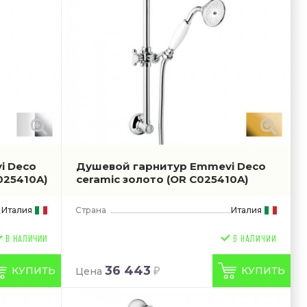
i Deco
Душевой гарнитур Emmevi Deco
025410A)
ceramic золото
(OR C025410A)
Италия
Страна
Италия
В НАЛИЧИИ
36 443
КУПИТЬ
КУПИТЬ
Цена