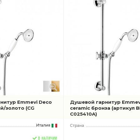
нитур Emmevi Deco
Душевой гарнитур Emmev
ый/золото
(CG
ceramic бронза
(артикул B
C025410A)
Италия
В НАЛИЧИИ