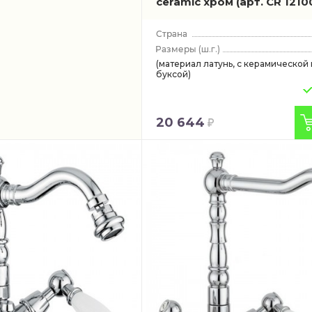
ceramic хром
(арт. CR 1210
(ш.г.)
(материал латунь, с керамической 
буксой)
20 644