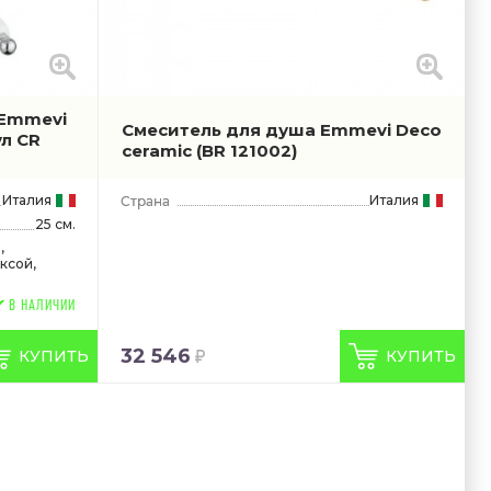
 Emmevi
Смеситель для душа Emmevi Deco
ул CR
ceramic
(BR 121002)
Италия
Италия
25 см.
,
ксой,
В НАЛИЧИИ
32 546
КУПИТЬ
КУПИТЬ