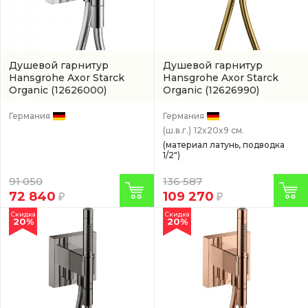
Душевой гарнитур
Душевой гарнитур
Hansgrohe Axor Starck
Hansgrohe Axor Starck
Organic
(12626000)
Organic
(12626990)
Германия
Германия
(ш.в.г.)
12x20x9 см.
(материал латунь, подводка
1/2")
91 050
136 587
72 840
109 270
Скидка
Скидка
20%
20%