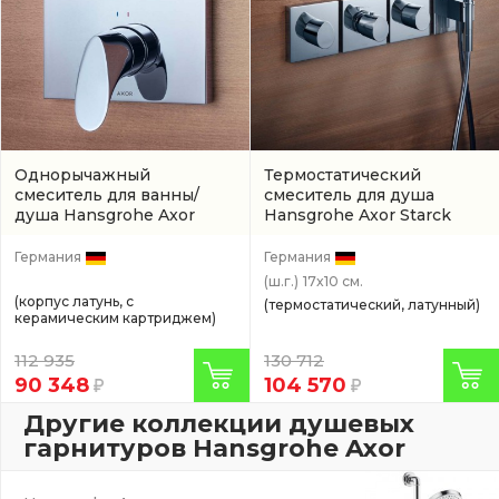
Однорычажный
Термостатический
смеситель для ванны/
смеситель для душа
душа Hansgrohe Axor
Hansgrohe Axor Starck
Starck Organic
(12416000)
Organic
(12711000)
Германия
Германия
(ш.г.)
17x10 см.
(корпус латунь, с
(термостатический, латунный)
керамическим картриджем)
112 935
130 712
90 348
104 570
Другие коллекции душевых
гарнитуров Hansgrohe Axor