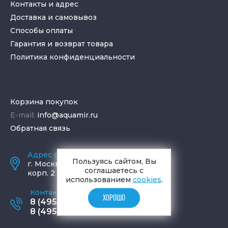
Контакты и адрес
Доставка и самовывоз
Способы оплаты
Гарантия и возврат товара
Политика конфиденциальности
Корзина покупок
E-mail:
info@aquamir.ru
Обратная связь
Адрес салона и склада
Пользуясь сайтом, Вы
г.
Москва
,
ул. Шаболовка, д. 23,
соглашаетесь с
корп. 2
использованием
cookies
.
Контактные телефоны
ХОРОШО
8 (495) 795-77-65
8 (495) 797-11-67