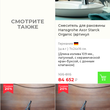
СМОТРИТЕ
Смеситель для раковины
ТАКЖЕ
Hansgrohe Axor Starck
Organic
(артикул
12014000)
Германия
(ш.в.г.)
7x24x16 см.
(Длина излива 109 мм.,
латунный, с керамической
кран-буксой, с донным
клапаном)
105 815
84 652
Скидка
Скидка
20%
20%