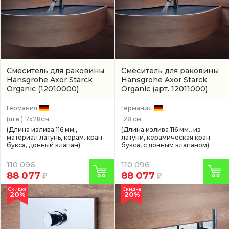
Смеситель для раковины
Смеситель для раковины
Hansgrohe Axor Starck
Hansgrohe Axor Starck
Organic
(12010000)
Organic
(арт. 12011000)
Германия
Германия
(ш.в.)
7x28см.
28 см.
(Длина излива 116 мм.,
(Длина излива 116 мм., из
материал латунь, керам. кран-
латуни, керамическая кран
букса, донный клапан)
букса, с донным клапаном)
110 096
110 096
88 077
88 077
Скидка
Скидка
20%
20%