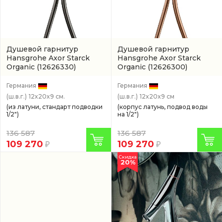
Душевой гарнитур
Душевой гарнитур
Hansgrohe Axor Starck
Hansgrohe Axor Starck
Organic
(12626330)
Organic
(12626300)
Германия
Германия
(ш.в.г.)
12x20x9 см.
(ш.в.г.)
12x20x9 см
(из латуни, стандарт подводки
(корпус латунь, подвод воды
1/2")
на 1/2")
136 587
136 587
109 270
109 270
Скидка
20%