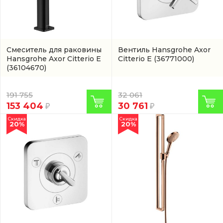
Смеситель для раковины
Вентиль Hansgrohe Axor
Hansgrohe Axor Citterio E
Citterio E
(36771000)
(36104670)
191 755
32 061
153 404
30 761
Скидка
Скидка
20%
20%