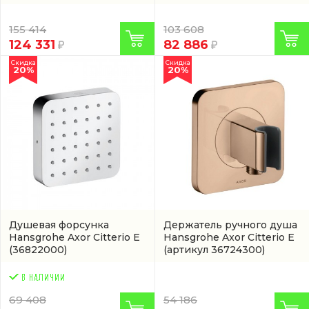
155 414
103 608
124 331
82 886
Скидка
Скидка
20%
20%
Душевая форсунка
Держатель ручного душа
Hansgrohe Axor Citterio E
Hansgrohe Axor Citterio E
(36822000)
(артикул 36724300)
69 408
54 186