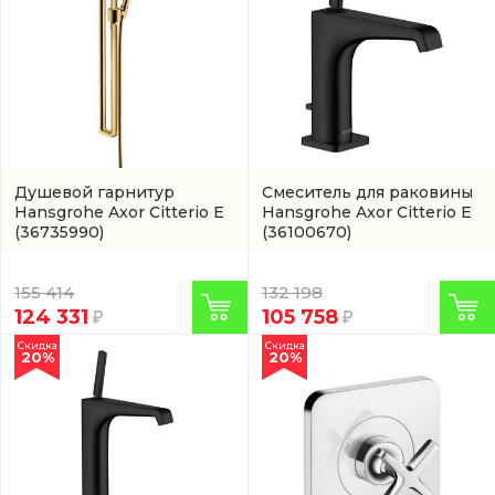
Душевой гарнитур
Смеситель для раковины
Hansgrohe Axor Citterio E
Hansgrohe Axor Citterio E
(36735990)
(36100670)
155 414
132 198
124 331
105 758
Скидка
Скидка
20%
20%