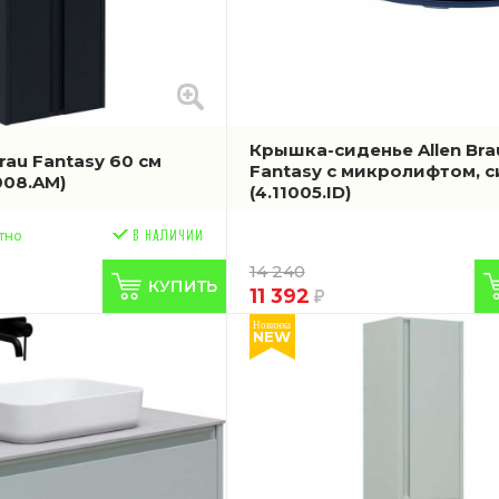
Крышка-сиденье Allen Bra
Brau Fantasy 60 см
Fantasy с микролифтом, 
008.AM)
(4.11005.ID)
тно
14 240
11 392
Новинка
NEW