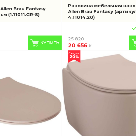
Раковина мебельная нак
llen Brau Fantasy
Allen Brau Fantasy
(артику
0 см
(1.11011.GR-S)
4.11014.20)
25 820
20 656
Скидка
20%