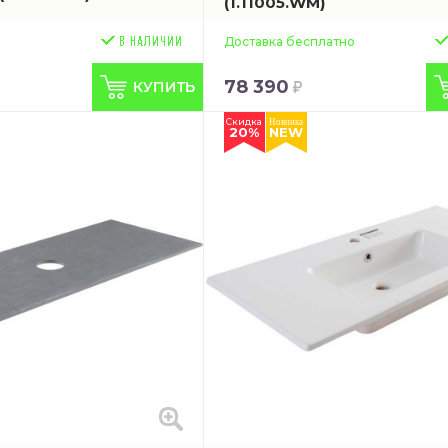
(1.11005.WM)
Доставка бесплатно
78 390
Скидка
Новинка
20%
NEW