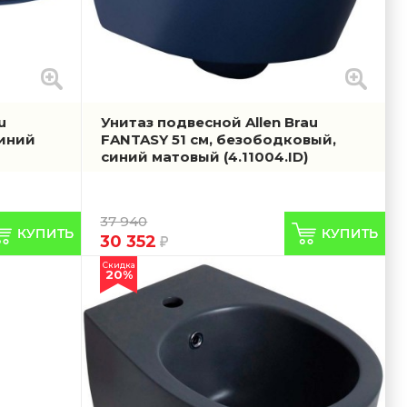
u
Унитаз подвесной Allen Brau
синий
FANTASY 51 см, безободковый,
синий матовый
(4.11004.ID)
37 940
30 352
Скидка
20%