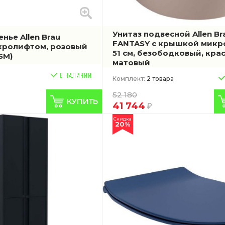
Унитаз подвесной Allen Br
нье Allen Brau
FANTASY с крышкой микр
икролифтом, розовый
51 см, безободковый, кра
.SM)
матовый
Комплект:
2 товара
52 180
41 744
Скидка
20%