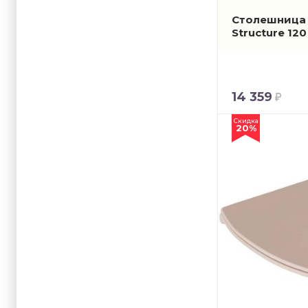
Столешница A
Structure 12
14 359
Скидка
20%