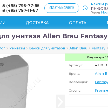
Режим р
8 (495) 795-77-65
ОБРАТНЫЙ ЗВОНОК
ПН-ВС 9:0
8 (495) 797-11-67
Город:
Мос
ИИ
ДОСТАВКА
ОПЛАТА
ля унитаза Allen Brau Fantasy 
лог
Унитазы
Бачки для унитазов
Allen Brau
Fantasy
Код товара:
1
4.11010
Артикул:
Allen B
Бренд:
Fantas
Коллекция:
Герман
Страна: