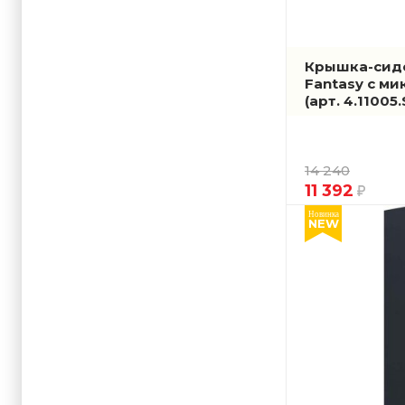
Крышка-сиде
Fantasy с м
(арт. 4.11005
14 240
11 392
Новинка
NEW