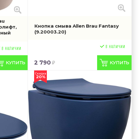
au
Кнопка смыва Allen Brau Fantasy
олифт,
(9.20003.20)
сный
2 790
Скидка
20%