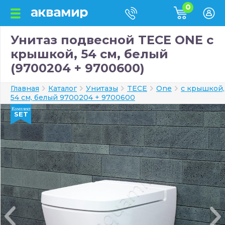
0
Унитаз подвесной TECE ONE с
крышкой, 54 см, белый
(9700204 + 9700600)
Главная
Каталог
Унитазы
TECE
One
с крышкой,
54 см, белый 9700204 + 9700600
Комплект
SET