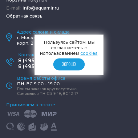
Корзина покупок
E-mail:
info@aquamir.ru
Обратная связь
Адрес салона и склада
г.
Москва
,
ул. Шаболовка, д. 23,
Пользуясь сайтом, Вы
корп. 2
соглашаетесь с
использованием
cookies
.
Контактные телефоны
8 (495) 795-77-65
ХОРОШО
8 (495) 797-11-67
Время работы офиса
ПН-ВС 9:00 - 19:00
Прием заказов круглосуточно
Самовывоз ПН-СБ 9-19, ВС 12-17
Принимаем к оплате