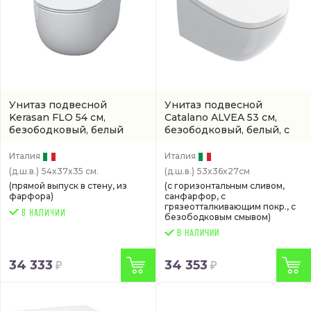
Унитаз подвесной
Унитаз подвесной
Kerasan FLO 54 см,
Catalano ALVEA 53 см,
безободковый, белый
безободковый, белый, с
(3111 01)
покрытием cataglaze
(0611530001)
Италия
Италия
(д.ш.в.)
54x37x35 см.
(д.ш.в.)
53x36x27см
(прямой выпуск в стену, из
(с горизонтальным сливом,
фарфора)
санфарфор, с
грязеотталкивающим покр., с
безободковым смывом)
В НАЛИЧИИ
34 333
34 353