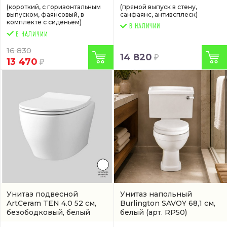
(короткий, с горизонтальным
(прямой выпуск в стену,
выпуском, фаянсовый, в
санфаянс, антивсплеск)
комплекте с сиденьем)
В НАЛИЧИИ
16 830
14 820
13 470
Унитаз подвесной
Унитаз напольный
ArtCeram TEN 4.0 52 см,
Burlington SAVOY 68,1 см,
безободковый, белый
белый
(арт. RP50)
(TEV006 01 00)