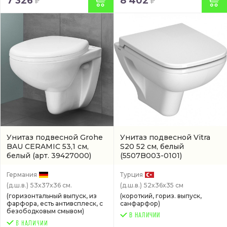
7 326
8 402
Унитаз подвесной Grohe
Унитаз подвесной Vitra
BAU CERAMIC 53,1 см,
S20 52 см, белый
белый
(арт. 39427000)
(5507B003-0101)
Германия
Турция
(д.ш.в.)
53x37x36 см.
(д.ш.в.)
52x36x35 см
(горизонтальный выпуск, из
(короткий, гориз. выпуск,
фарфора, есть антивсплеск, с
санфарфор)
безободковым смывом)
В НАЛИЧИИ