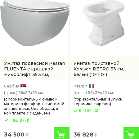
Унитаз подвесной Pestan
Унитаз приставной
FLUENTA с крышкой
Kerasan RETRO 53 см,
микролифт, 55,5 см,
белый
(1011 01)
безободковый, белый
(артикул 40006661)
Сербия
Италия
(д.ш.в.)
56x37x35 см.
(д.ш.в.)
53x39x42 см.
(с горизонтальным смывом,
(горизонтальный выпуск,
материал фарфор, с системой
керамика фарфор)
антивсплеск, без ободка, в
В НАЛИЧИИ
комплекте с сиденьем)
34 500
36 828