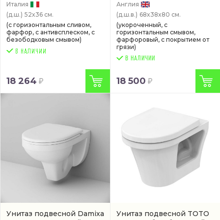
Италия
Англия
(д.ш.)
52x36 см.
(д.ш.в.)
68x38x80 см.
(с горизонтальным сливом,
(укороченный, с
фарфор, с антивсплеском, с
горизонтальным смывом,
безободковым смывом)
фарфоровый, с покрытием от
грязи)
В НАЛИЧИИ
18 264
18 500
Унитаз подвесной Damixa
Унитаз подвесной TOTO