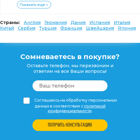
Показать еще »
Страны:
Англия
Германия
Дания
Испания
Италия
Китай
Сербия
Турция
Франция
Швейцария
Япония
Сомневаетесь в покупке?
Оставьте телефон, мы перезвоним и
ответим на все Ваши вопросы!
Соглашаюсь на обработку персональных
данных в соответствии с
политикой
конфиденциальности
.
ПОЛУЧИТЬ КОНСУЛЬТАЦИЮ