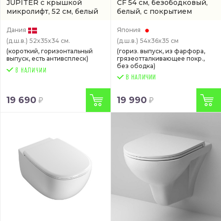
JUPITER с крышкой
CF 54 см, безободковый,
микролифт, 52 см, белый
белый, с покрытием
(артикул DX77C1738SC)
cefiontect
(CW132Y#NW1)
Дания
Япония
(д.ш.в.)
52x35x34 см.
(д.ш.в.)
54x36x35 см
(короткий, горизонтальный
(гориз. выпуск, из фарфора,
выпуск, есть антивсплеск)
грязеотталкивающее покр.,
без ободка)
В НАЛИЧИИ
19 690
19 990