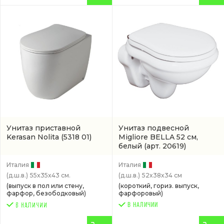
Унитаз приставной
Унитаз подвесной
Kerasan Nolita
(5318 01)
Migliore BELLA 52 см,
белый
(арт. 20619)
Италия
Италия
(д.ш.в.)
55x35x43 см.
(д.ш.в.)
52x38x34 см
(выпуск в пол или стену,
(короткий, гориз. выпуск,
фарфор, безободковый)
фарфоровый)
В НАЛИЧИИ