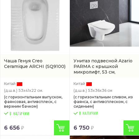
Чаша Генуя Creo
Унитаз подвесной Azario
Ceramique ARCHI
(SQ9100)
PARMA с крышкой
микролифт, 53 см,
безободковый, белый
(AZ-2142)
Китай
Китай
(д.ш.в.)
53x41x22 см.
(д.ш.в.)
53x36x36 см
(с горизонтальным выпуском,
(с горизонтальным сливом, из
фаянсовая, антивсплеск, с
фаянса, с антивсплеском, с
верхним бачком)
сиденьем)
В НАЛИЧИИ
6 656
6 750