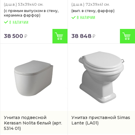
(д.ш.в.)
53x39x40 см.
(д.ш.в.)
72x39x41 см.
(с прямым выпуском в стену,
(вып. в стену, фарфор)
керамика фарфор)
В НАЛИЧИИ
38 500
38 848
Унитаз подвесной
Унитаз приставной Simas
Kerasan Nolita белый
(арт.
Lante
(LA01)
5314 01)