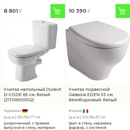
8 801
10 390
Унитаз напольный Duravit
Унитаз подвесной
D-CODE 65 см, белый
Galassia EDEN 53 см,
(21110900002)
безободковый, белый
(артикул 7212)
Германия
Италия
(д.ш.в.)
65x36x77 см.
(д.ш.в.)
53x36x33 см.
(укороченный, с прямым
(вып. в стену, керамика
выпуском в стену, материал
фарфор, с системой