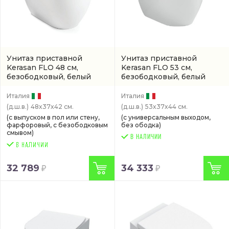
Унитаз приставной
Унитаз приставной
Kerasan FLO 48 см,
Kerasan FLO 53 см,
безободковый, белый
безободковый, белый
(арт. 3110 01)
(3109 01)
Италия
Италия
(д.ш.в.)
48x37x42 см.
(д.ш.в.)
53x37x44 см.
(с выпуском в пол или стену,
(с универсальным выходом,
фарфоровый, с безободковым
без ободка)
смывом)
В НАЛИЧИИ
32 789
34 333