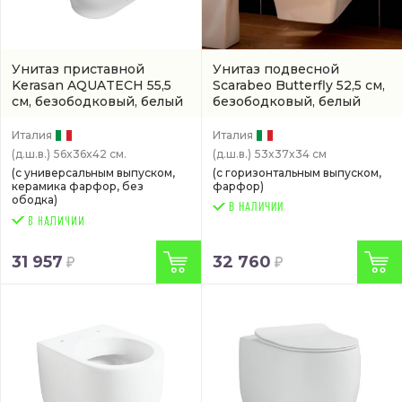
Унитаз приставной
Унитаз подвесной
Kerasan AQUATECH 55,5
Scarabeo Butterfly 52,5 см,
см, безободковый, белый
безободковый, белый
(3719 01)
(артикул 4006)
Италия
Италия
(д.ш.в.)
56x36x42 см.
(д.ш.в.)
53x37x34 см
(с универсальным выпуском,
(с горизонтальным выпуском,
керамика фарфор, без
фарфор)
ободка)
В НАЛИЧИИ
31 957
32 760