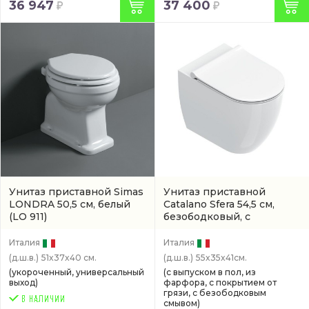
36 947
37 400
Унитаз приставной Simas
Унитаз приставной
LONDRA 50,5 см, белый
Catalano Sfera 54,5 см,
(LO 911)
безободковый, с
покрытием cataglaze
(артикул 0514550001)
Италия
Италия
(д.ш.в.)
51x37x40 см.
(д.ш.в.)
55x35x41см.
(укороченный, универсальный
(с выпуском в пол, из
выход)
фарфора, с покрытием от
грязи, с безободковым
смывом)