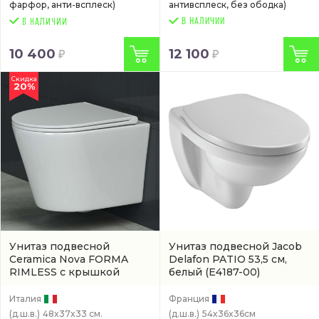
фарфор, анти-всплеск)
антивсплеск, без ободка)
В НАЛИЧИИ
10 400
12 100
Скидка
20%
Унитаз подвесной
Унитаз подвесной Jacob
Ceramica Nova FORMA
Delafon PATIO 53,5 см,
RIMLESS с крышкой
белый
(E4187-00)
микролифт, 48 см,
безободковый, белый
Италия
Франция
(CN3011)
(д.ш.в.)
48x37x33 см.
(д.ш.в.)
54x36x36см