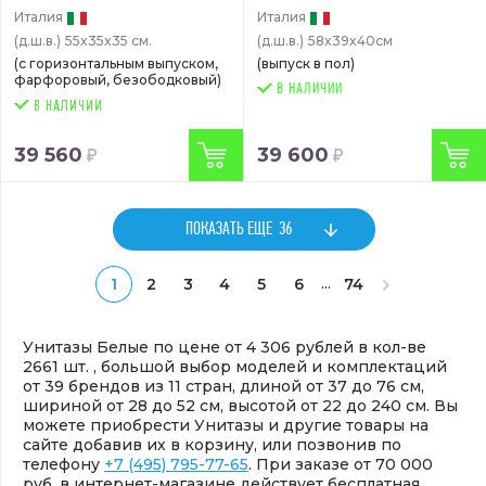
Италия
Италия
(д.ш.в.)
55x35x35 см.
(д.ш.в.)
58x39x40см
(с горизонтальным выпуском,
(выпуск в пол)
фарфоровый, безободковый)
В НАЛИЧИИ
39 560
39 600
ПОКАЗАТЬ ЕЩЕ
36
...
1
2
3
4
5
6
74
Унитазы Белые по цене от 4 306 рублей в кол-ве
2661 шт. , большой выбор моделей и комплектаций
от 39 брендов из 11 стран, длиной от 37 до 76 см,
шириной от 28 до 52 см, высотой от 22 до 240 см. Вы
можете приобрести Унитазы и другие товары на
сайте добавив их в корзину, или позвонив по
телефону
+7 (495) 795-77-65
. При заказе от 70 000
руб. в интернет-магазине действует бесплатная