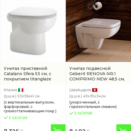
Унитаз приставной
Унитаз подвесной
Catalano Sfera 53 см, с
Geberit RENOVA NR.1
покрытием titanglaze
COMPRIMO NEW 48,5 см,
белый
(артикул 1VAS5300)
белый
(206145000)
Италия
Швейцария
(д.ш.в.)
53x36x41 см.
(д.ш.в.)
49x35x34см.
(с вертикальным выпуском,
(укороченный, с
фарфоровый, с
горизонтальным смывом)
грязеотталкивающим покр.)
В НАЛИЧИИ