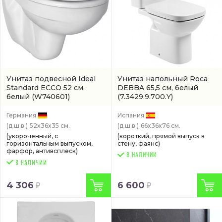
Унитаз подвесной Ideal
Унитаз напольный Roca
Standard ECCO 52 см,
DEBBA 65,5 см, белый
белый
(W740601)
(7.3429.9.700.Y)
Германия
Испания
(д.ш.в.)
52x36x35 см.
(д.ш.в.)
66x36x76 см.
(укороченный, с
(короткий, прямой выпуск в
горизонтальным выпуском,
стену, фаянс)
фарфор, антивсплеск)
В НАЛИЧИИ
4 306
6 600