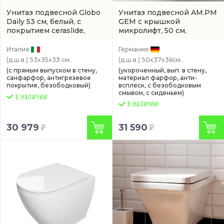
Унитаз подвесной Globo
Унитаз подвесной AM.PM
Daily 53 см, белый, с
GEM с крышкой
покрытием ceraslide,
микролифт, 50 см,
bataform
(DNS02BI)
безободковый, белый
(C901700SC)
Италия
Германия
(д.ш.в.)
53x35x33 см.
(д.ш.в.)
50x37x36см.
(с прямым выпуском в стену,
(укороченный, вып. в стену,
санфарфор, антигрязевое
материал фарфор, анти-
покрытие, безободковый)
всплеск, с безободковым
смывом, с сиденьем)
В НАЛИЧИИ
30 979
31 590