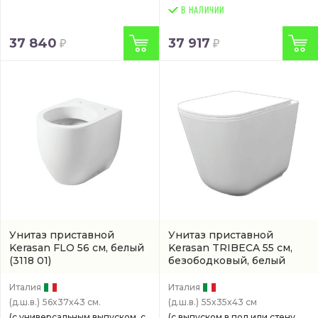
В НАЛИЧИИ
37 840
37 917
Унитаз приставной
Унитаз приставной
Kerasan FLO 56 см, белый
Kerasan TRIBECA 55 см,
(3118 01)
безободковый, белый
(5118 01)
Италия
Италия
(д.ш.в.)
56x37x43 см.
(д.ш.в.)
55x35x43 см
(с универсальным выпуском, с
(с выпуском в пол или стену,