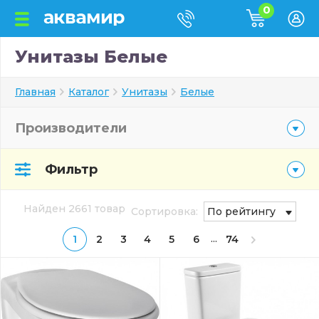
0
Унитазы Белые
Главная
Каталог
Унитазы
Белые
Производители
Фильтр
Найден 2661 товар
Сортировка:
По рейтингу
...
1
2
3
4
5
6
74