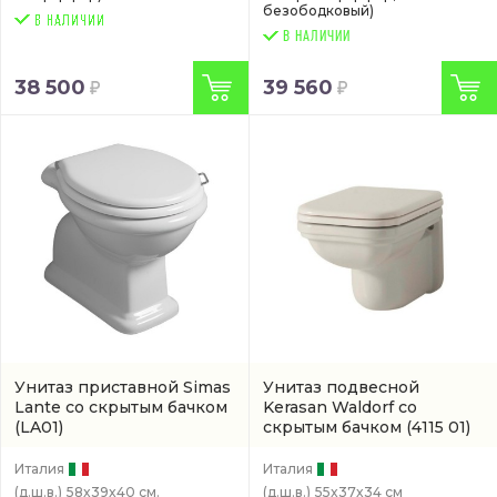
безободковый)
В НАЛИЧИИ
38 500
39 560
Унитаз приставной Simas
Унитаз подвесной
Lante со скрытым бачком
Kerasan Waldorf со
(LA01)
скрытым бачком
(4115 01)
Италия
Италия
(д.ш.в.)
58x39x40 см.
(д.ш.в.)
55x37x34 см