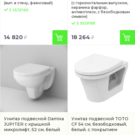
(вып. в стену, фаянсовый)
(с горизонтальным выпуском,
керамика фарфор,
антивсплеск, с безободковым
смывом)
В НАЛИЧИИ
14 820
18 264
Унитаз подвесной Damixa
Унитаз подвесной TOTO
JUPITER с крышкой
CF 54 см, безободковый,
микролифт, 52 см, белый
белый, с покрытием
со скрытым бачком
cefiontect
(CW132Y#NW1)