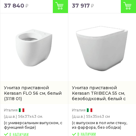
37 840
37 917
Унитаз приставной
Унитаз приставной
Kerasan FLO 56 см, белый
Kerasan TRIBECA 55 см,
(3118 01)
безободковый, белый с
бачком в стене
(арт. 5118
01)
Италия
Италия
(д.ш.в.)
56x37x43 см.
(д.ш.в.)
55x35x43 см
(с универсальным выпуском, с
(с выпуском в пол или стену,
функцией биде)
из фарфора, без ободка)
В НАЛИЧИИ