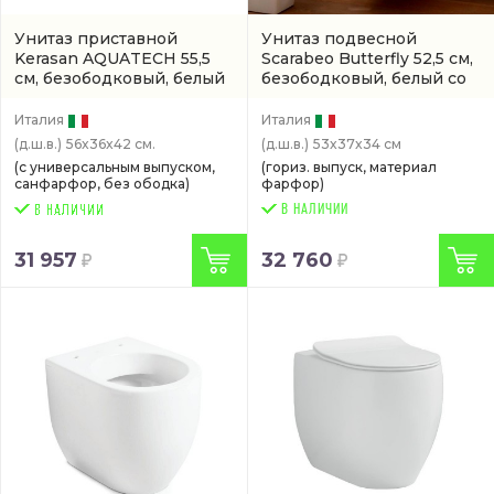
Унитаз приставной
Унитаз подвесной
Kerasan AQUATECH 55,5
Scarabeo Butterfly 52,5 см,
см, безободковый, белый
безободковый, белый со
(артикул 3719 01)
встроенным в стену
бачком
(4006)
Италия
Италия
(д.ш.в.)
56x36x42 см.
(д.ш.в.)
53x37x34 см
(с универсальным выпуском,
(гориз. выпуск, материал
санфарфор, без ободка)
фарфор)
В НАЛИЧИИ
31 957
32 760