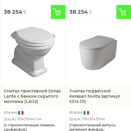
38 254
38 254
Унитаз приставной Simas
Унитаз подвесной
Lante с бачком скрытого
Kerasan Nolita
(артикул
монтажа
(LA02)
5314 01)
Италия
Италия
(д.ш.в.)
53x39x40 см.
(д.ш.в.)
55x35x35см.
(с горизонтальным смывом,
(горизонтальный выпуск,
санфарфор)
материал фарфор,