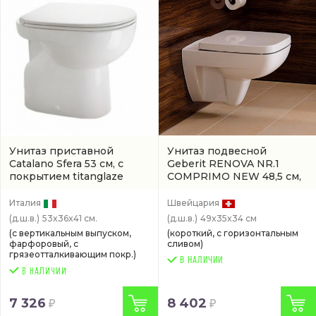
Унитаз приставной
Унитаз подвесной
Catalano Sfera 53 см, с
Geberit RENOVA NR.1
покрытием titanglaze
COMPRIMO NEW 48,5 см,
(1VAS5300)
белый скрытый бачок
(206145000)
Италия
Швейцария
(д.ш.в.)
53x36x41 см.
(д.ш.в.)
49x35x34 см
(с вертикальным выпуском,
(короткий, с горизонтальным
фарфоровый, с
сливом)
грязеотталкивающим покр.)
В НАЛИЧИИ
7 326
8 402