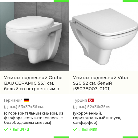
Унитаз подвесной Grohe
Унитаз подвесной Vitra
BAU CERAMIC 53,1 см,
S20 52 см, белый
белый со встроенным в
(5507B003-0101)
стену бачком
(артикул
39427000)
Германия
Турция
(д.ш.в.)
53x37x36 см.
(д.ш.в.)
52x36x35см.
(с горизонтальным смывом, из
(укороченный,
фарфора, есть антивсплеск, с
горизонтальный выпуск,
безободковым смывом)
санфарфор)
В НАЛИЧИИ