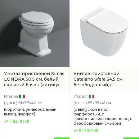
Унитаз приставной Simas
Унитаз приставной
LONDRA 50,5 см, белый
Catalano Sfera 54,5 см,
скрытый бачок
(артикул
безободковый, с
LO 911)
покрытием cataglaze со
встроенным в стену
Италия
Италия
бачком
(0514550001)
(д.ш.в.)
51x37x40 см.
(д.ш.в.)
55x35x41 см.
(короткий, универсальный
(с выпуском в пол,
выход, фарфор)
фарфоровый, с
грязеотталкивающим покр., с
безободковым смывом)
В НАЛИЧИИ