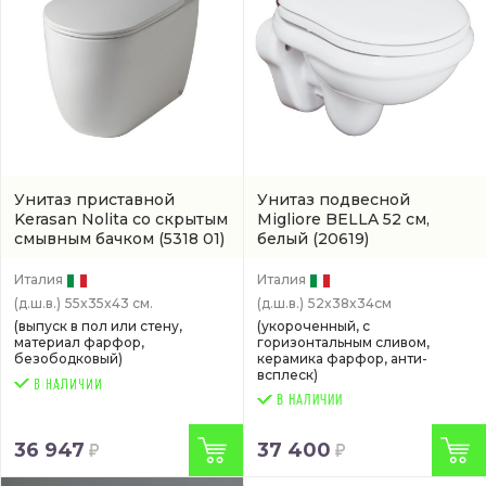
Унитаз приставной
Унитаз подвесной
Kerasan Nolita со скрытым
Migliore BELLA 52 см,
смывным бачком
(5318 01)
белый
(20619)
Италия
Италия
(д.ш.в.)
55x35x43 см.
(д.ш.в.)
52x38x34см
(выпуск в пол или стену,
(укороченный, с
материал фарфор,
горизонтальным сливом,
безободковый)
керамика фарфор, анти-
всплеск)
В НАЛИЧИИ
36 947
37 400