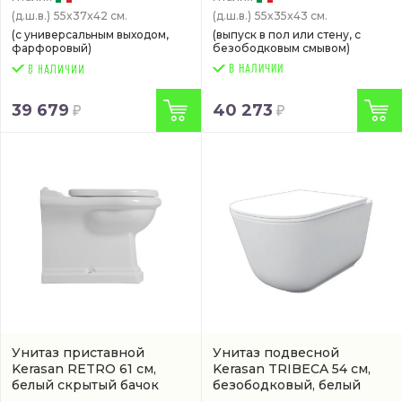
(д.ш.в.)
55x37x42 см.
(д.ш.в.)
55x35x43 см.
(с универсальным выходом,
(выпуск в пол или стену, с
фарфоровый)
безободковым смывом)
В НАЛИЧИИ
39 679
40 273
Унитаз приставной
Унитаз подвесной
Kerasan RETRO 61 см,
Kerasan TRIBECA 54 см,
белый скрытый бачок
безободковый, белый
(арт. 1016 01)
(5114 01)