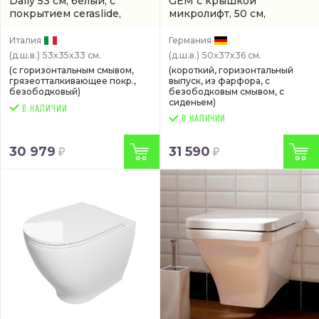
Daily 53 см, белый, с
GEM с крышкой
покрытием ceraslide,
микролифт, 50 см,
bataform со скрытым
безободковый, белый
смывным бачком
скрытый бачок
(арт.
Италия
Германия
(DNS02BI)
C901700SC)
(д.ш.в.)
53x35x33 см.
(д.ш.в.)
50x37x36 см.
(с горизонтальным смывом,
(короткий, горизонтальный
грязеотталкивающее покр.,
выпуск, из фарфора, с
безободковый)
безободковым смывом, с
сиденьем)
В НАЛИЧИИ
30 979
31 590