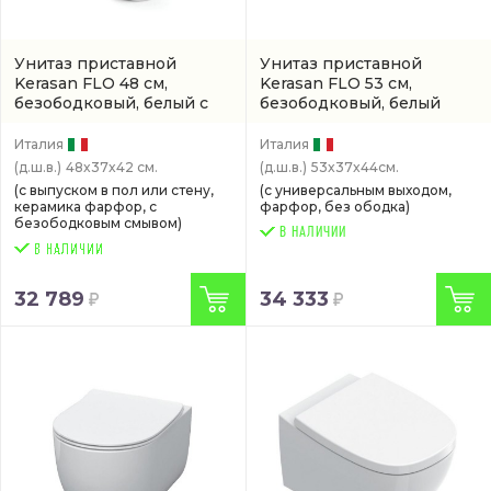
Унитаз приставной
Унитаз приставной
Kerasan FLO 48 см,
Kerasan FLO 53 см,
безободковый, белый с
безободковый, белый
бачком в стене
(3110 01)
(3109 01)
Италия
Италия
(д.ш.в.)
48x37x42 см.
(д.ш.в.)
53x37x44см.
(с выпуском в пол или стену,
(с универсальным выходом,
керамика фарфор, с
фарфор, без ободка)
безободковым смывом)
В НАЛИЧИИ
32 789
34 333