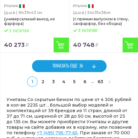
Италия
Италия
(д.ш.в.)
61x39x43 см.
(д.ш.в.)
54x35x36см
(универсальный выход, из
(с прямым выпуском в стену,
фарфора)
санфарфор, без ободка)
В НАЛИЧИИ
40 273
40 748
ПОКАЗАТЬ ЕЩЕ
36
...
1
2
3
4
5
6
63
Унитазы Со скрытым бачком по цене от 4 306 рублей
в кол-ве 2235 шт. , большой выбор моделей и
комплектаций от 39 брендов из 11 стран, длиной от
37 до 71 см, шириной от 28 до 50 см, высотой от 23
до 135 см. Вы можете приобрести Унитазы и другие
товары на сайте добавив их в корзину, или позвонив
по телефону
+7 (495) 795-77-65
. При заказе от 70 000