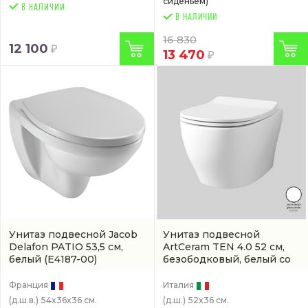
сиденьем)
В НАЛИЧИИ
16 830
12 100
13 470
Унитаз подвесной Jacob
Унитаз подвесной
Delafon PATIO 53,5 см,
ArtCeram TEN 4.0 52 см,
белый
(E4187-00)
безободковый, белый со
скрытым бачком
(артикул
TEV006 01 00)
Франция
Италия
(д.ш.в.)
54x36x36 см.
(д.ш.)
52x36 см.