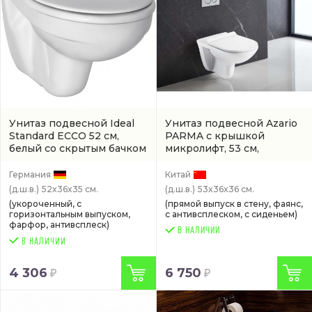
Унитаз подвесной Ideal
Унитаз подвесной Azario
Standard ECCO 52 см,
PARMA с крышкой
белый со скрытым бачком
микролифт, 53 см,
(W740601)
безободковый, белый со
скрытым смывным
Германия
Китай
бачком
(AZ-2142)
(д.ш.в.)
52x36x35 см.
(д.ш.в.)
53x36x36 см.
(укороченный, с
(прямой выпуск в стену, фаянс,
горизонтальным выпуском,
с антивсплеском, с сиденьем)
фарфор, антивсплеск)
В НАЛИЧИИ
4 306
6 750