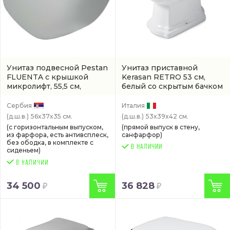
Унитаз подвесной Pestan
Унитаз приставной
FLUENTA с крышкой
Kerasan RETRO 53 см,
микролифт, 55,5 см,
белый со скрытым бачком
безободковый, белый
(1011 01)
(арт. 40006661)
Сербия
Италия
(д.ш.в.)
56x37x35 см.
(д.ш.в.)
53x39x42 см.
(с горизонтальным выпуском,
(прямой выпуск в стену,
из фарфора, есть антивсплеск,
санфарфор)
без ободка, в комплекте с
В НАЛИЧИИ
сиденьем)
34 500
36 828