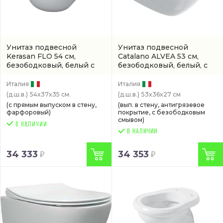
Унитаз подвесной
Унитаз подвесной
Kerasan FLO 54 см,
Catalano ALVEA 53 см,
безободковый, белый с
безободковый, белый, с
бачком скрытого монтажа
покрытием cataglaze со
(3111 01)
скрытым бачком
(артикул
Италия
Италия
0611530001)
(д.ш.в.)
54x37x35 см.
(д.ш.в.)
53x36x27 см
(с прямым выпуском в стену,
(вып. в стену, антигрязевое
фарфоровый)
покрытие, с безободковым
смывом)
В НАЛИЧИИ
34 333
34 353