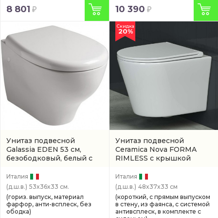
8 801
10 390
Скидка
20%
Унитаз подвесной
Унитаз подвесной
Galassia EDEN 53 см,
Ceramica Nova FORMA
безободковый, белый с
RIMLESS с крышкой
бачком в стене
(арт. 7212)
микролифт, 48 см,
безободковый, белый с
Италия
Италия
бачком скрытого монтажа
(д.ш.в.)
53x36x33 см.
(д.ш.в.)
48x37x33 см
(CN3011)
(гориз. выпуск, материал
(короткий, с прямым выпуском
фарфор, анти-всплеск, без
в стену, из фаянса, с системой
ободка)
антивсплеск, в комплекте с