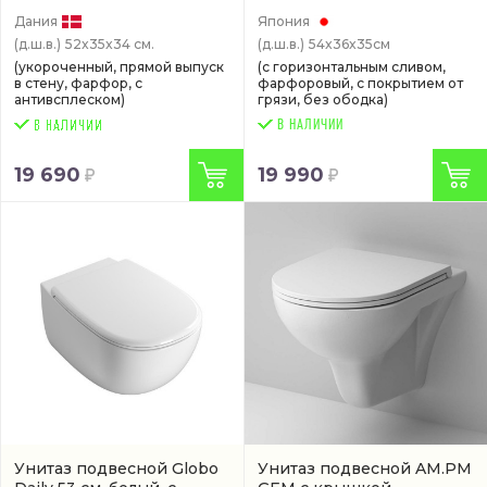
(DX77C1738SC)
Дания
Япония
(д.ш.в.)
52x35x34 см.
(д.ш.в.)
54x36x35см
(укороченный, прямой выпуск
(с горизонтальным сливом,
в стену, фарфор, с
фарфоровый, с покрытием от
антивсплеском)
грязи, без ободка)
В НАЛИЧИИ
19 690
19 990
Унитаз подвесной Globo
Унитаз подвесной AM.PM