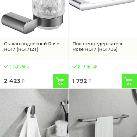
Стакан подвесной Rose
Полотенцедержатель
RG17
(RG1712T)
Rose RG17
(RG1706)
2 423
1 792