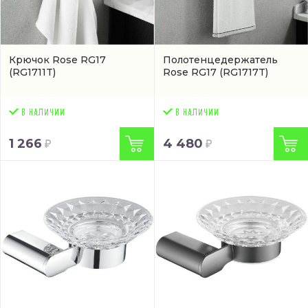
Крючок Rose RG17
Полотенцедержатель
(RG1711T)
Rose RG17
(RG1717T)
1 266
4 480