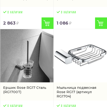
2 863
1 086
Ершик Rose RG17 Сталь
Мыльница подвесная
(RG1700T)
Rose RG17
(артикул
RG1704)