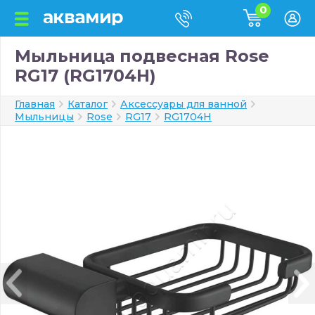
0
Мыльница подвесная Rose
RG17 (RG1704H)
Главная
Каталог
Аксессуары для ванной
Мыльницы
Rose
RG17
RG1704H