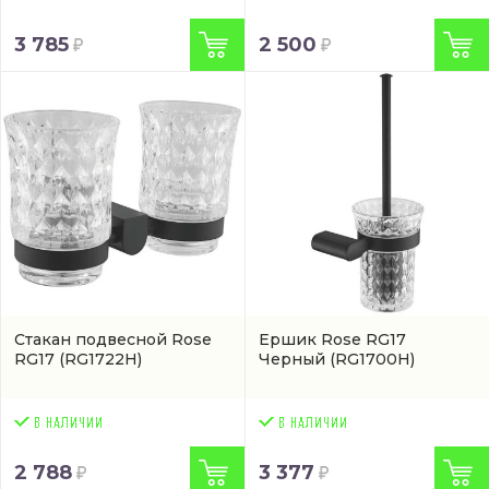
3 785
2 500
Стакан подвесной Rose
Ершик Rose RG17
RG17
(RG1722H)
Черный
(RG1700H)
2 788
3 377