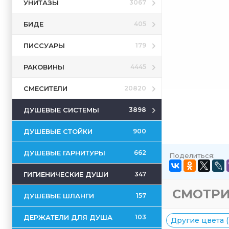
УНИТАЗЫ
3067
БИДЕ
405
ПИССУАРЫ
179
РАКОВИНЫ
4445
СМЕСИТЕЛИ
20820
ДУШЕВЫЕ СИСТЕМЫ
3898
ДУШЕВЫЕ СТОЙКИ
900
ДУШЕВЫЕ ГАРНИТУРЫ
662
Поделиться:
ГИГИЕНИЧЕСКИЕ ДУШИ
347
СМОТРИ
ДУШЕВЫЕ ШЛАНГИ
157
ДЕРЖАТЕЛИ ДЛЯ ДУША
103
Другие цвета (