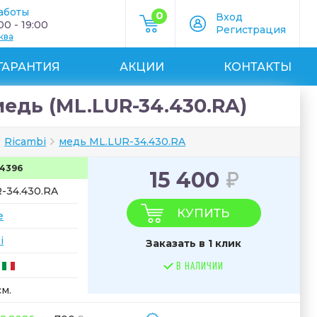
аботы
0
Вход
0 - 19:00
Регистрация
ква
ГАРАНТИЯ
АКЦИИ
КОНТАКТЫ
медь (ML.LUR-34.430.RA)
Ricambi
медь ML.LUR-34.430.RA
4396
15 400
-34.430.RA
КУПИТЬ
e
i
Заказать в 1 клик
В НАЛИЧИИ
см.