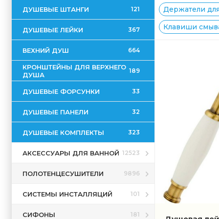
Держатели для
ДУШЕВЫЕ ШТАНГИ
121
Клавиши смыва
ДУШЕВЫЕ ЛЕЙКИ
367
ВЕХНИЙ ДУШ
664
КРОНШТЕЙНЫ ДЛЯ ВЕРХНЕГО
189
ДУША
ДУШЕВЫЕ ФОРСУНКИ
33
ДУШЕВЫЕ ПАНЕЛИ
32
ДУШЕВЫЕ КОМПЛЕКТЫ
323
АКСЕССУАРЫ ДЛЯ ВАННОЙ
12523
ПОЛОТЕНЦЕСУШИТЕЛИ
9896
СИСТЕМЫ ИНСТАЛЛЯЦИЙ
101
СИФОНЫ
181
Душевая лейк