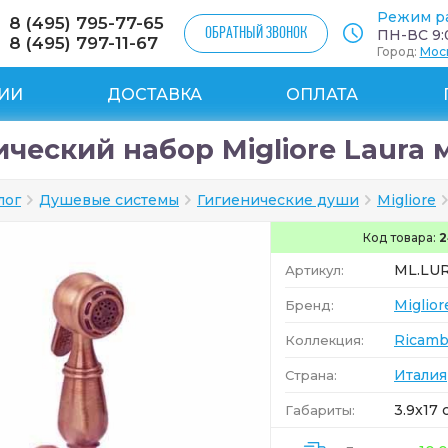
Режим р
8 (495) 795-77-65
ОБРАТНЫЙ ЗВОНОК
ПН-ВС 9:0
8 (495) 797-11-67
Город:
Мос
ИИ
ДОСТАВКА
ОПЛАТА
ческий набор Migliore Laura 
лог
Душевые системы
Гигиенические души
Migliore
Код товара:
2
ML.LUR
Артикул:
Miglior
Бренд:
Ricamb
Коллекция:
Италия
Страна:
3.9x17 
Габариты: