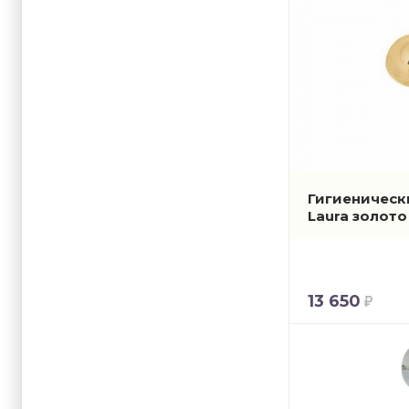
Гигиенически
Laura золот
13 650