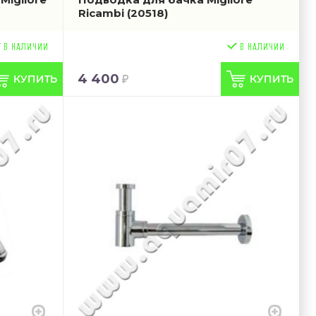
Ricambi
(20518)
4 400