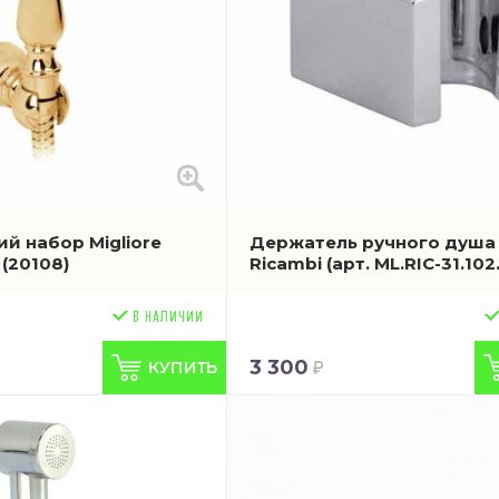
й набор Migliore
Держатель ручного душа 
о
(20108)
Ricambi
(арт. ML.RIC-31.102
3 300