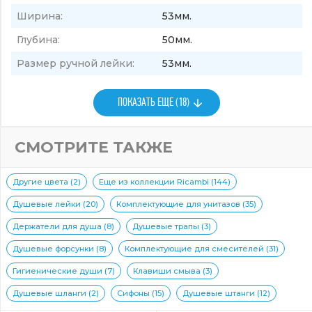
Ширина:
53мм.
Глубина:
50мм.
Размер ручной лейки:
53мм.
ПОКАЗАТЬ ЕЩЕ (18)
СМОТРИТЕ ТАКЖЕ
Другие цвета (2)
Еще из коллекции Ricambi (144)
Душевые лейки (20)
Комплектующие для унитазов (35)
Держатели для душа (8)
Душевые трапы (3)
Душевые форсунки (8)
Комплектующие для смесителей (31)
Гигиенические души (7)
Клавиши смыва (3)
Душевые шланги (2)
Сифоны (15)
Душевые штанги (12)