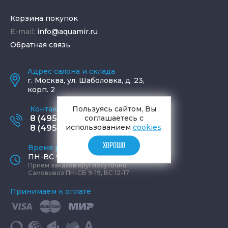
Корзина покупок
E-mail:
info@aquamir.ru
Обратная связь
Адрес салона и склада
г.
Москва
,
ул. Шаболовка, д. 23,
корп. 2
Пользуясь сайтом, Вы
Контактные телефоны
соглашаетесь с
8 (495) 795-77-65
использованием
cookies
.
8 (495) 797-11-67
ХОРОШО
Время работы офиса
ПН-ВС 9:00 - 19:00
Прием заказов круглосуточно
Самовывоз ПН-СБ 9-19, ВС 12-17
Принимаем к оплате