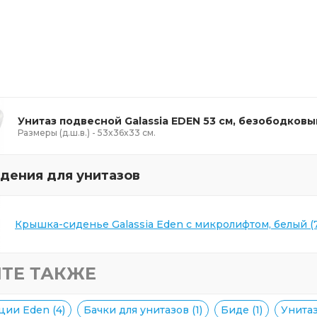
Унитаз подвесной Galassia EDEN 53 см, безободковый
Размеры (д.ш.в.) - 53x36x33 см.
дения для унитазов
Крышка-сиденье Galassia Eden с микролифтом, белый (
ТЕ ТАКЖЕ
ции Eden (4)
Бачки для унитазов (1)
Биде (1)
Унитаз