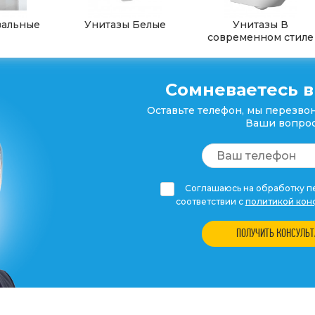
вальные
Унитазы Белые
Унитазы В
современном стиле
Сомневаетесь в
Оставьте телефон, мы перезвон
Ваши вопрос
Соглашаюсь на обработку пе
соответствии с
политикой кон
ПОЛУЧИТЬ КОНСУЛЬ