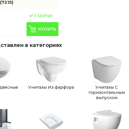
й
(7215)
ставлен в категориях
двесные
Унитазы Из фарфора
Унитазы С
горизонтальным
выпуском