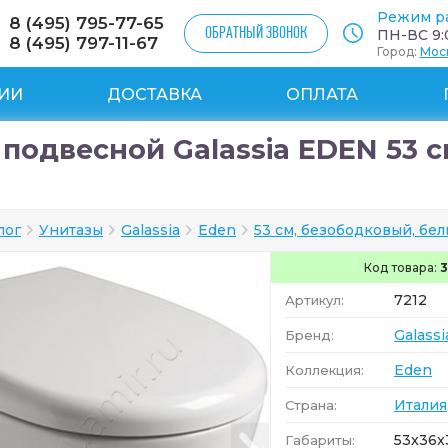
Режим р
8 (495) 795-77-65
ОБРАТНЫЙ ЗВОНОК
ПН-ВС 9:0
8 (495) 797-11-67
Город:
Мос
ИИ
ДОСТАВКА
ОПЛАТА
 подвесной Galassia EDEN 53 
лог
Унитазы
Galassia
Eden
53 см, безободковый, бел
Код товара:
3
7212
Артикул:
Galassi
Бренд:
Eden
Коллекция:
Италия
Страна:
53x36x
Габариты: