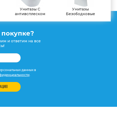
Унитазы С
Унитазы
антивсплеском
Безободковые
 покупке?
им и ответим на все
ы!
рсональных данных в
фиденциальности
.
ТАЦИЮ