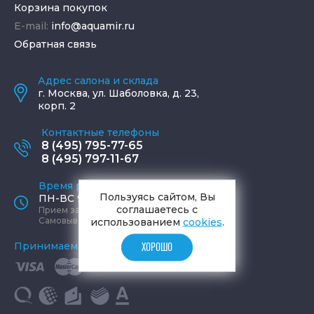
Корзина покупок
E-mail:
info@aquamir.ru
Обратная связь
Адрес салона и склада
г.
Москва
,
ул. Шаболовка, д. 23,
корп. 2
Контактные телефоны
8 (495) 795-77-65
8 (495) 797-11-67
Время работы офиса
Пользуясь сайтом, Вы
ПН-ВС 9:00 - 19:00
соглашаетесь с
Прием заказов круглосуточно
Самовывоз ПН-СБ 9-19, ВС 12-17
использованием
cookies
.
Принимаем к оплате
ХОРОШО