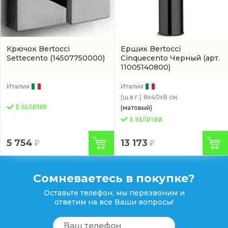
Крючок Bertocci
Ершик Bertocci
Settecento
(14507750000)
Cinquecento Черный
(арт.
11005140800)
Италия
Италия
(ш.в.г.)
8x40x8 см.
В НАЛИЧИИ
(матовый)
5 754
13 173
Сомневаетесь в покупке?
Оставьте телефон, мы перезвоним и
ответим на все Ваши вопросы!