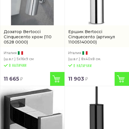
Дозатор Bertocci
Ершик Bertocci
Cinquecento хром
(110
Cinquecento
(артикул
0528 0000)
11005140000)
Италия
Италия
(ш.в.г.)
5x16x9 см
(ш.в.г.)
8x40x8 см.
В НАЛИЧИИ
11 665
11 903