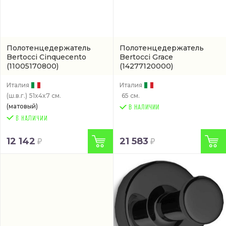
Полотенцедержатель
Полотенцедержатель
Bertocci Cinquecento
Bertocci Grace
(11005170800)
(14277120000)
Италия
Италия
(ш.в.г.)
51x4x7 см.
65 см.
(матовый)
В НАЛИЧИИ
12 142
21 583