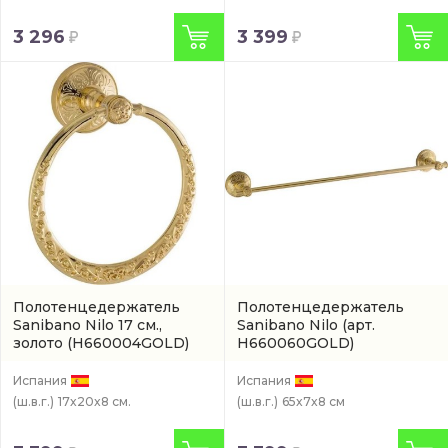
3 296
3 399
Полотенцедержатель
Полотенцедержатель
Sanibano Nilo 17 см.,
Sanibano Nilo
(арт.
золото
(H660004GOLD)
H660060GOLD)
Испания
Испания
(ш.в.г.)
17x20x8 см.
(ш.в.г.)
65x7x8 см