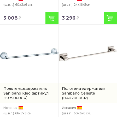
(ш.в.г.)
60x2x6 см.
(ш.в.г.)
24x16x5см
3 008
3 296
Полотенцедержатель
Полотенцедержатель
Sanibano Kleo
(артикул
Sanibano Celeste
H975060CR)
(H402060CR)
Испания
Испания
(ш.в.г.)
66x7x9 см.
(ш.в.г.)
60x6x6 см.