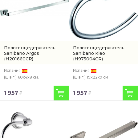
Полотенцедержатель
Полотенцедержатель
Sanibano Argos
Sanibano Kleo
(H201660CR)
(H975004CR)
Испания
Испания
(ш.в.г.)
60x4x8 см.
(ш.в.г.)
19x22x9 см
1 957
1 957