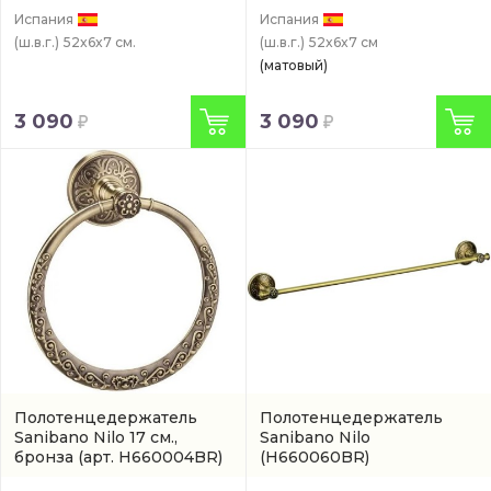
Испания
Испания
(ш.в.г.)
52x6x7 см.
(ш.в.г.)
52x6x7 см
(матовый)
3 090
3 090
Полотенцедержатель
Полотенцедержатель
Sanibano Nilo 17 см.,
Sanibano Nilo
бронза
(арт. H660004BR)
(H660060BR)