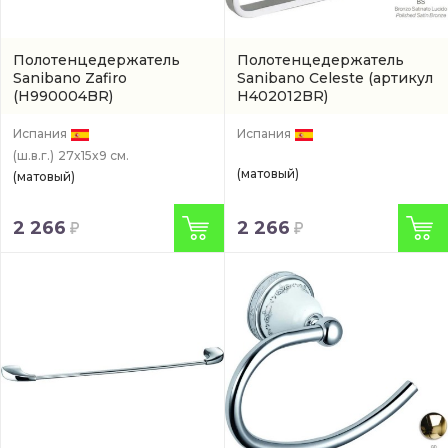
Полотенцедержатель
Полотенцедержатель
Sanibano Zafiro
Sanibano Celeste
(артикул
(H990004BR)
H402012BR)
Испания
Испания
(ш.в.г.)
27x15x9 см.
(матовый)
(матовый)
2 266
2 266