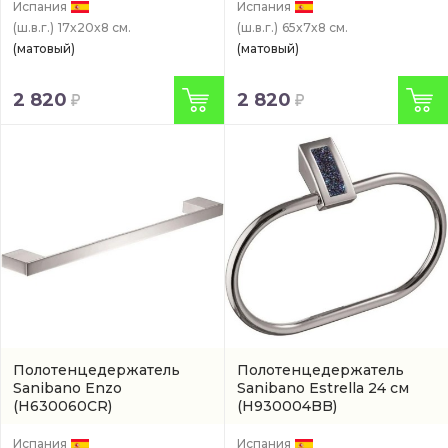
Испания
Испания
(ш.в.г.)
17x20x8 см.
(ш.в.г.)
65x7x8 см.
(матовый)
(матовый)
2 820
2 820
Полотенцедержатель
Полотенцедержатель
Sanibano Enzo
Sanibano Estrella 24 см
(H630060CR)
(H930004BB)
Испания
Испания