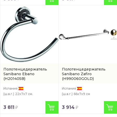
Полотенцедержатель
Полотенцедержатель
Sanibano Ebano
Sanibano Zafiro
(H201405B)
(H990060GOLD)
Испания
Испания
(ш.в.г.)
22x7x7 см.
(ш.в.г.)
66x7x9 см
3 811
3 914