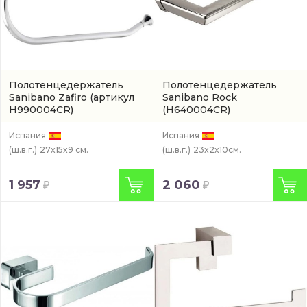
Полотенцедержатель
Полотенцедержатель
Sanibano Zafiro
(артикул
Sanibano Rock
H990004CR)
(H640004CR)
Испания
Испания
(ш.в.г.)
27x15x9 см.
(ш.в.г.)
23x2x10см.
1 957
2 060