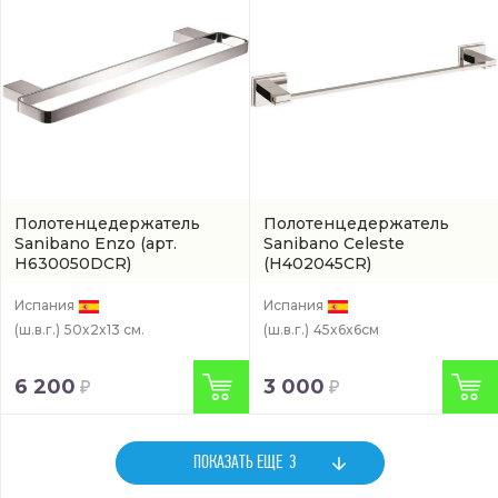
Полотенцедержатель
Полотенцедержатель
Sanibano Enzo
(арт.
Sanibano Celeste
H630050DCR)
(H402045CR)
Испания
Испания
(ш.в.г.)
50x2x13 см.
(ш.в.г.)
45x6x6см
6 200
3 000
ПОКАЗАТЬ ЕЩЕ
3