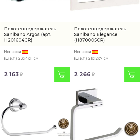
Полотенцедержатель
Полотенцедержатель
Sanibano Argos
(арт.
Sanibano Elegance
H201604CR)
(H870005CR)
Испания
Испания
(ш.в.г.)
23x4x11 см.
(ш.в.г.)
21x12x7 см
2 163
2 266