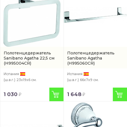
Полотенцедержатель
Полотенцедержатель
Sanibano Agatha 22,5 см
Sanibano Agatha
(H995004CR)
(H995060CR)
Испания
Испания
(ш.в.г.)
23x19x6 см.
(ш.в.г.)
66x7x9 см.
1 030
1 648