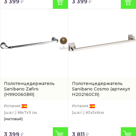
3 399
3 399
Полотенцедержатель
Полотенцедержатель
Sanibano Zafiro
Sanibano Cosmo
(артикул
(H990060BR)
H202160CR)
Испания
Испания
(ш.в.г.)
66x7x9 см.
(ш.в.г.)
60x5x6см.
(матовый)
3 399
3 811