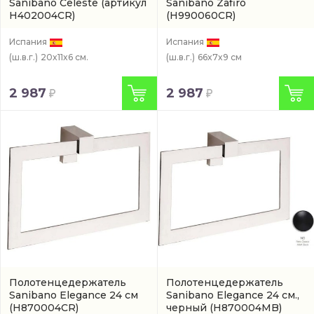
Sanibano Celeste
(артикул
Sanibano Zafiro
H402004CR)
(H990060CR)
Испания
Испания
(ш.в.г.)
20x11x6 см.
(ш.в.г.)
66x7x9 см
2 987
2 987
Полотенцедержатель
Полотенцедержатель
Sanibano Elegance 24 см
Sanibano Elegance 24 см.,
(H870004CR)
черный
(H870004MB)