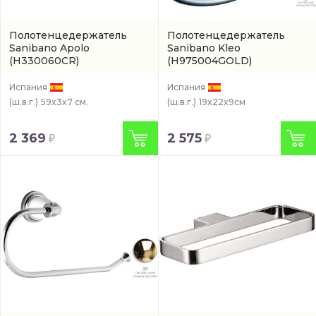
Полотенцедержатель
Полотенцедержатель
Sanibano Apolo
Sanibano Kleo
(H330060CR)
(H975004GOLD)
Испания
Испания
(ш.в.г.)
59x3x7 см.
(ш.в.г.)
19x22x9см
2 369
2 575