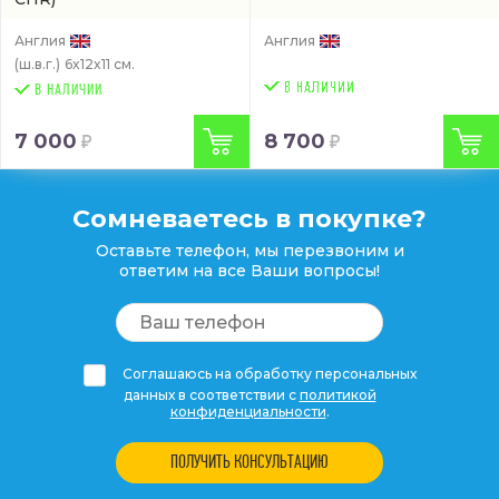
Англия
Англия
(ш.в.г.)
6x12x11 см.
В НАЛИЧИИ
7 000
8 700
Сомневаетесь в покупке?
Оставьте телефон, мы перезвоним и
ответим на все Ваши вопросы!
Соглашаюсь на обработку персональных
данных в соответствии с
политикой
конфиденциальности
.
ПОЛУЧИТЬ КОНСУЛЬТАЦИЮ