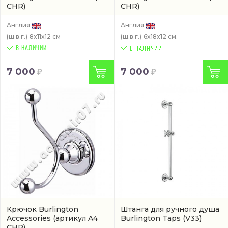
CHR)
CHR)
Англия
Англия
(ш.в.г.)
8x11x12 см
(ш.в.г.)
6x18x12 см.
В НАЛИЧИИ
7 000
7 000
Крючок Burlington
Штанга для ручного душа
Accessories
(артикул A4
Burlington Taps
(V33)
CHR)