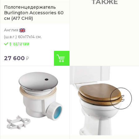
ТАКЖЕ
Полотенцедержатель
Burlington Accessories 60
см
(A17 CHR)
Англия
(ш.в.г.)
60x17x14 см.
27 600