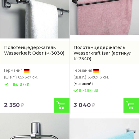
Полотенцедержатель
Полотенцедержатель
Wasserkraft Oder
(K-3030)
Wasserkraft Isar
(артикул
K-7340)
Германия
Германия
(ш.в.г.)
65x6x7 см.
(ш.в.г.)
65x6x13 см.
(матовый)
В НАЛИЧИИ
2 350
3 040