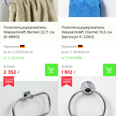
Полотенцедержатель
Полотенцедержатель
Wasserkraft Berkel 22,7 см
Wasserkraft Diemel 15,5 см
(K-6860)
(артикул K-2260)
Германия
Германия
(ш.в.г.)
23x12x6 см.
(ш.в.г.)
16x18x6 см
В НАЛИЧИИ
2 940
3 020
2 352
1 812
Скидка
Скидка
20%
40%