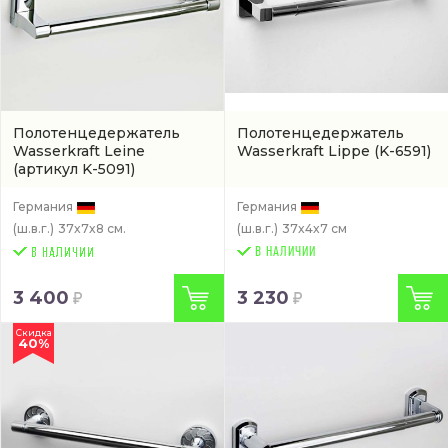
Полотенцедержатель
Полотенцедержатель
Wasserkraft Leine
Wasserkraft Lippe
(K-6591)
(артикул K-5091)
Германия
Германия
(ш.в.г.)
37x7x8 см.
(ш.в.г.)
37x4x7 см
В НАЛИЧИИ
3 400
3 230
Скидка
40%