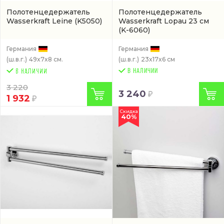
Полотенцедержатель
Полотенцедержатель
Wasserkraft Leine
(K5050)
Wasserkraft Lopau 23 см
(K-6060)
Германия
Германия
(ш.в.г.)
49x7x8 см.
(ш.в.г.)
23x17x6 см
В НАЛИЧИИ
3 220
3 240
1 932
Скидка
40%