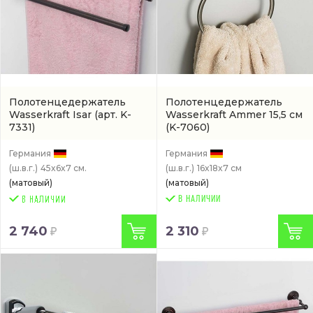
Полотенцедержатель
Полотенцедержатель
Wasserkraft Isar
(арт. K-
Wasserkraft Ammer 15,5 см
7331)
(K-7060)
Германия
Германия
(ш.в.г.)
45x6x7 см.
(ш.в.г.)
16x18x7 см
(матовый)
(матовый)
В НАЛИЧИИ
2 740
2 310