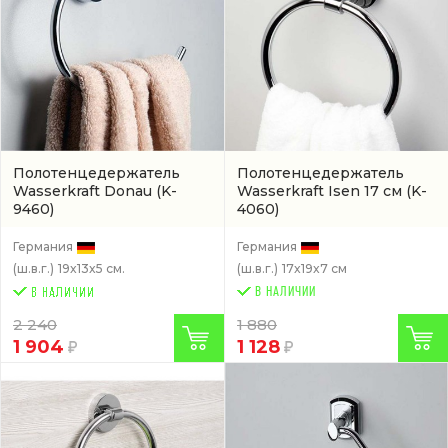
Полотенцедержатель
Полотенцедержатель
Wasserkraft Donau
(K-
Wasserkraft Isen 17 см
(K-
9460)
4060)
Германия
Германия
(ш.в.г.)
19x13x5 см.
(ш.в.г.)
17x19x7 см
В НАЛИЧИИ
2 240
1 880
1 904
1 128