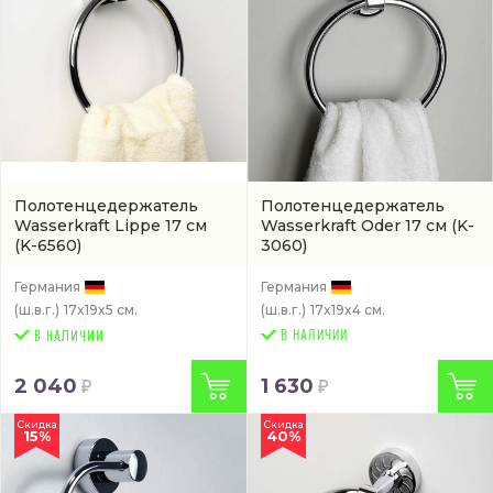
Полотенцедержатель
Полотенцедержатель
Wasserkraft Lippe 17 см
Wasserkraft Oder 17 см
(K-
(K-6560)
3060)
Германия
Германия
(ш.в.г.)
17x19x5 см.
(ш.в.г.)
17x19x4 см.
В НАЛИЧИИ
2 040
1 630
Скидка
Скидка
15%
40%