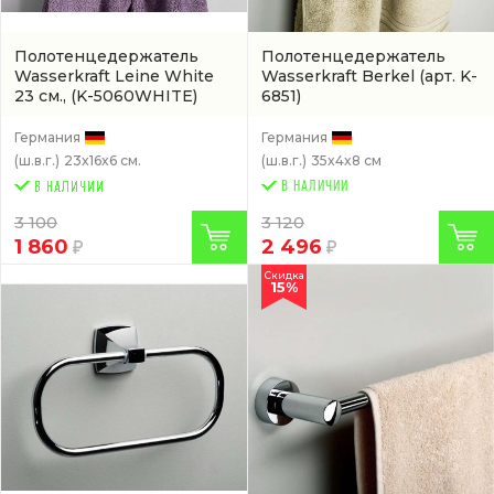
Полотенцедержатель
Полотенцедержатель
Wasserkraft Leine White
Wasserkraft Berkel
(арт. K-
23 см.,
(K-5060WHITE)
6851)
Германия
Германия
(ш.в.г.)
23x16x6 см.
(ш.в.г.)
35x4x8 см
В НАЛИЧИИ
3 100
3 120
1 860
2 496
Скидка
15%