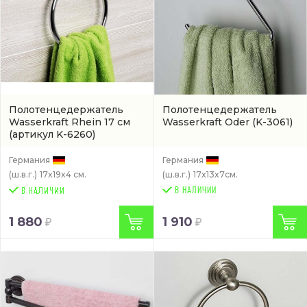
Полотенцедержатель
Полотенцедержатель
Wasserkraft Rhein 17 см
Wasserkraft Oder
(K-3061)
(артикул K-6260)
Германия
Германия
(ш.в.г.)
17x19x4 см.
(ш.в.г.)
17x13x7см.
В НАЛИЧИИ
1 880
1 910