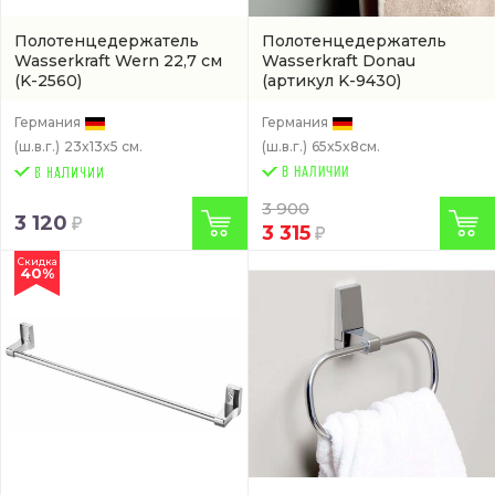
Полотенцедержатель
Полотенцедержатель
Wasserkraft Wern 22,7 см
Wasserkraft Donau
(K-2560)
(артикул K-9430)
Германия
Германия
(ш.в.г.)
23x13x5 см.
(ш.в.г.)
65x5x8см.
В НАЛИЧИИ
3 900
3 120
3 315
Скидка
40%