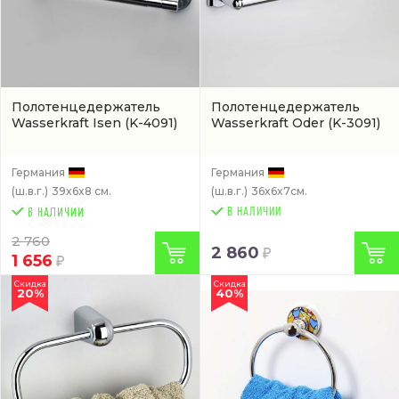
Полотенцедержатель
Полотенцедержатель
Wasserkraft Isen
(K-4091)
Wasserkraft Oder
(K-3091)
Германия
Германия
(ш.в.г.)
39x6x8 см.
(ш.в.г.)
36x6x7см.
В НАЛИЧИИ
2 760
2 860
1 656
Скидка
Скидка
20%
40%