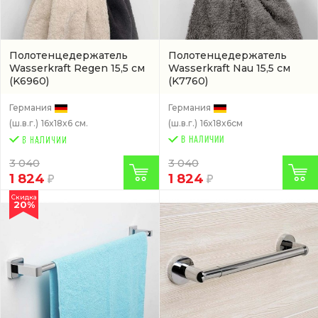
Полотенцедержатель
Полотенцедержатель
Wasserkraft Regen 15,5 см
Wasserkraft Nau 15,5 см
(K6960)
(K7760)
Германия
Германия
(ш.в.г.)
16x18x6 см.
(ш.в.г.)
16x18x6см
В НАЛИЧИИ
3 040
3 040
1 824
1 824
Скидка
20%