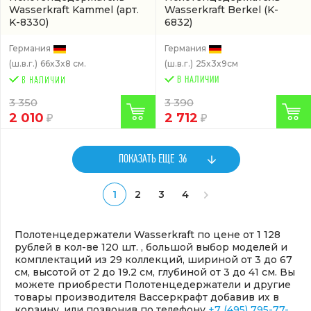
Wasserkraft Kammel
(арт.
Wasserkraft Berkel
(K-
K-8330)
6832)
Германия
Германия
(ш.в.г.)
66x3x8 см.
(ш.в.г.)
25x3x9см
В НАЛИЧИИ
3 350
3 390
2 010
2 712
ПОКАЗАТЬ ЕЩЕ
36
1
2
3
4
Полотенцедержатели Wasserkraft по цене от 1 128
рублей в кол-ве 120 шт. , большой выбор моделей и
комплектаций из 29 коллекций, шириной от 3 до 67
см, высотой от 2 до 19.2 см, глубиной от 3 до 41 см. Вы
можете приобрести Полотенцедержатели и другие
товары производителя Вассеркрафт добавив их в
корзину, или позвонив по телефону
+7 (495) 795-77-