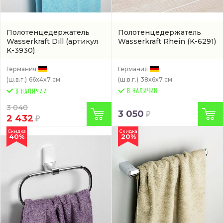
Полотенцедержатель
Полотенцедержатель
Wasserkraft Dill
(артикул
Wasserkraft Rhein
(K-6291)
K-3930)
Германия
Германия
(ш.в.г.)
66x4x7 см.
(ш.в.г.)
38x6x7 см.
В НАЛИЧИИ
3 040
3 050
2 432
Скидка
Скидка
40%
20%