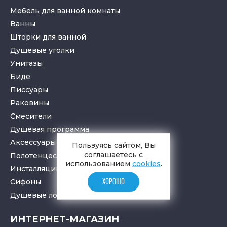
Мебель для ванной комнаты
Ванны
Шторки для ванной
Душевые уголки
Унитазы
Биде
Писсуары
Раковины
Смесители
Душевая программа
Аксессуары в ванную
Пользуясь сайтом, Вы
соглашаетесь с
Полотенцесушители
использованием
cookies
.
Инсталляции для санузлов
Cифоны
ХОРОШО
Душевые лотки
и
трапы
ИНТЕРНЕТ-МАГАЗИН