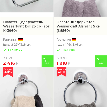
Полотенцедержатель
Полотенцедержатель
Wasserkraft Dill 23 см
(арт.
Wasserkraft Aland 15,5 см
K-3960)
(K8560)
Германия
Германия
(ш.в.г.)
23x13x8 см.
(ш.в.г.)
16x18x6 см.
В НАЛИЧИИ
3 020
3 030
2 416
1 818
Скидка
Скидка
40%
40%