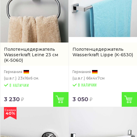
Полотенцедержатель
Полотенцедержатель
Wasserkraft Leine 23 см
Wasserkraft Lippe
(K-6530)
(K-5060)
Германия
Германия
(ш.в.г.)
23x16x6 см.
(ш.в.г.)
66x4x7см
В НАЛИЧИИ
3 230
3 050
Скидка
40%