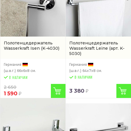
Полотенцедержатель
Полотенцедержатель
Wasserkraft Isen
(K-4030)
Wasserkraft Leine
(арт. K-
5030)
Германия
Германия
(ш.в.г.)
66x6x8 см.
(ш.в.г.)
64x7x8 см.
В НАЛИЧИИ
2 650
3 380
1 590