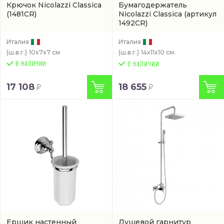
Крючок Nicolazzi Classica
Бумагодержатель
(1481CR)
Nicolazzi Classica
(артикул
1492CR)
Италия
Италия
(ш.в.г.)
10x7x7 см
(ш.в.г.)
14x11x10 см.
В НАЛИЧИИ
17 108
18 655
Ершик настенный
Душевой гарнитур