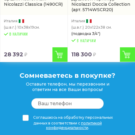
Nicolazzi Classica
(1490CR)
Nicolazzi Doccia Collection
(арт. 5714WSCR20)
Италия
Италия
(ш.в.г.)
10x38x19см.
(ш.в.г.)
20x122x38 см.
(подводка 3/4")
В НАЛИЧИИ
28 392
118 300
Сомневаетесь в покупке?
Оставьте телефон, мы перезвоним и
ответим на все Ваши вопросы!
Соглашаюсь на обработку персональных
данных в соответствии с
политикой
конфиденциальности
.