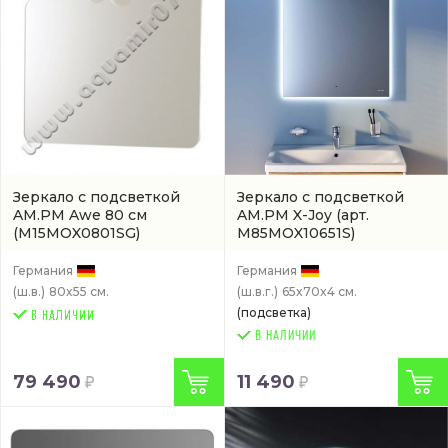
Зеркало с подсветкой
Зеркало с подсветкой
AM.PM Awe 80 см
AM.PM X-Joy
(арт.
(M15MOX0801SG)
M85MOX10651S)
Германия
Германия
(ш.в.)
80x55 см.
(ш.в.г.)
65x70x4 см.
(подсветка)
В НАЛИЧИИ
79 490
11 490