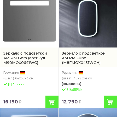
Зеркало с подсветкой
Зеркало с подсветкой
AM.PM Gem
(артикул
AM.PM Func
M90MOX0641WG)
(M8FMOX0451WGH)
Германия
Германия
(ш.в.г.)
64x55x3 см.
(ш.в.г.)
45x86x4 см
(подсветка)
В НАЛИЧИИ
16 190
12 790