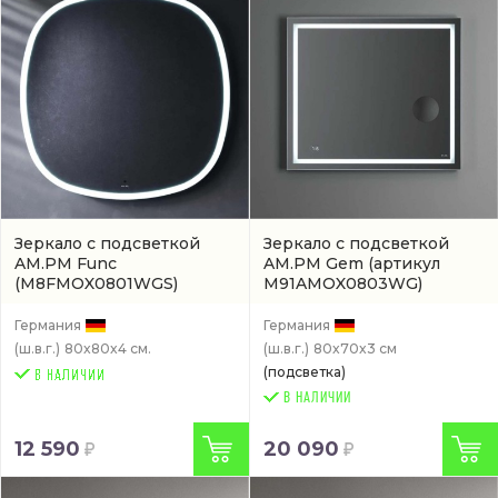
Зеркало с подсветкой
Зеркало с подсветкой
AM.PM Func
AM.PM Gem
(артикул
(M8FMOX0801WGS)
M91AMOX0803WG)
Германия
Германия
(ш.в.г.)
80x80x4 см.
(ш.в.г.)
80x70x3 см
(подсветка)
В НАЛИЧИИ
12 590
20 090