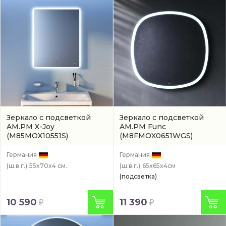
Зеркало с подсветкой
Зеркало с подсветкой
AM.PM X-Joy
AM.PM Func
(M85MOX10551S)
(M8FMOX0651WGS)
Германия
Германия
(ш.в.г.)
55x70x4 см.
(ш.в.г.)
65x65x4см
(подсветка)
10 590
11 390