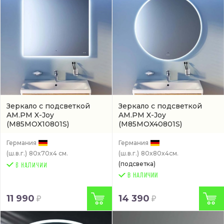
Зеркало с подсветкой
Зеркало с подсветкой
AM.PM X-Joy
AM.PM X-Joy
(M85MOX10801S)
(M85MOX40801S)
Германия
Германия
(ш.в.г.)
80x70x4 см.
(ш.в.г.)
80x80x4см.
(подсветка)
В НАЛИЧИИ
11 990
14 390