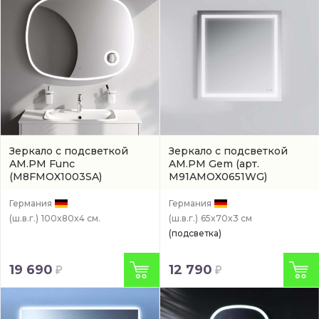
Зеркало с подсветкой
Зеркало с подсветкой
AM.PM Func
AM.PM Gem
(арт.
(M8FMOX1003SA)
M91AMOX0651WG)
Германия
Германия
(ш.в.г.)
100x80x4 см.
(ш.в.г.)
65x70x3 см
(подсветка)
19 690
12 790