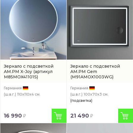
Зеркало с подсветкой
Зеркало с подсветкой
AM.PM X-Joy
(артикул
AM.PM Gem
M85MOX41101S)
(M91AMOX1003WG)
Германия
Германия
(ш.в.г.)
110x110x4 см.
(ш.в.г.)
100x70x3 см.
(подсветка)
16 990
21 490