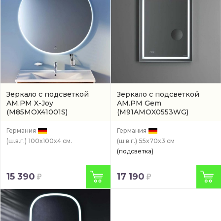
Зеркало с подсветкой
Зеркало с подсветкой
AM.PM X-Joy
AM.PM Gem
(M85MOX41001S)
(M91AMOX0553WG)
Германия
Германия
(ш.в.г.)
100x100x4 см.
(ш.в.г.)
55x70x3 см
(подсветка)
15 390
17 190