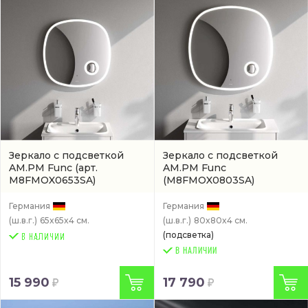
Зеркало с подсветкой
Зеркало с подсветкой
AM.PM Func
(арт.
AM.PM Func
M8FMOX0653SA)
(M8FMOX0803SA)
Германия
Германия
(ш.в.г.)
65x65x4 см.
(ш.в.г.)
80x80x4 см.
(подсветка)
В НАЛИЧИИ
15 990
17 790