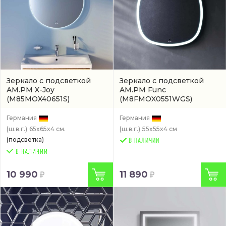
Зеркало с подсветкой
Зеркало с подсветкой
AM.PM X-Joy
AM.PM Func
(M85MOX40651S)
(M8FMOX0551WGS)
Германия
Германия
(ш.в.г.)
65x65x4 см.
(ш.в.г.)
55x55x4 см
(подсветка)
В НАЛИЧИИ
10 990
11 890