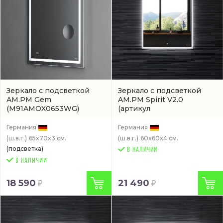
Зеркало с подсветкой
Зеркало с подсветкой
AM.PM Gem
AM.PM Spirit V2.0
(M91AMOX0653WG)
(артикул
M71AMOX0601SA)
Германия
Германия
(ш.в.г.)
65x70x3 см.
(ш.в.г.)
60x60x4 см.
(подсветка)
В НАЛИЧИИ
18 590
21 490