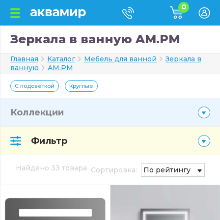
0
Зеркала в ванную AM.PM
Главная
Каталог
Мебель для ванной
Зеркала в
ванную
AM.PM
С подсветкой
Круглые
Коллекции
Фильтр
Найдено 33 товара
Сортировка:
По рейтингу