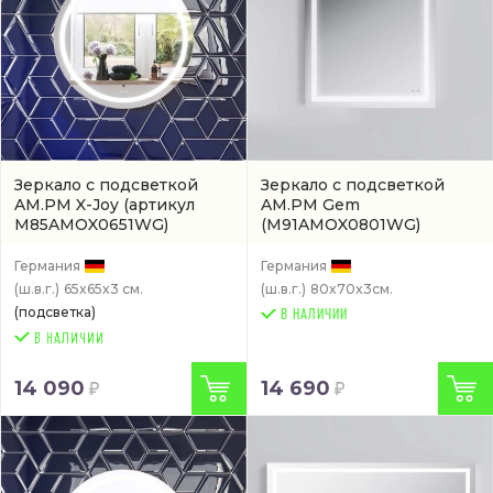
Зеркало с подсветкой
Зеркало с подсветкой
AM.PM X-Joy
(артикул
AM.PM Gem
M85AMOX0651WG)
(M91AMOX0801WG)
Германия
Германия
(ш.в.г.)
65x65x3 см.
(ш.в.г.)
80x70x3см.
(подсветка)
В НАЛИЧИИ
14 090
14 690