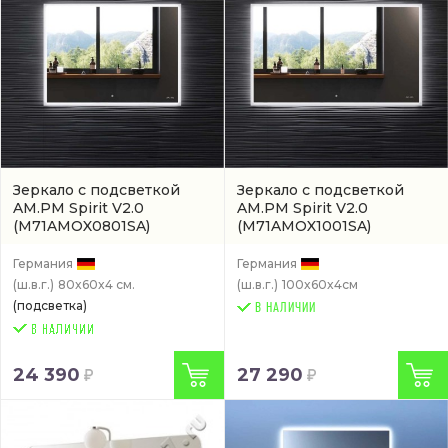
Зеркало с подсветкой
Зеркало с подсветкой
AM.PM Spirit V2.0
AM.PM Spirit V2.0
(M71AMOX0801SA)
(M71AMOX1001SA)
Германия
Германия
(ш.в.г.)
80x60x4 см.
(ш.в.г.)
100x60x4см
(подсветка)
В НАЛИЧИИ
24 390
27 290