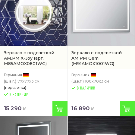
Зеркало с подсветкой
Зеркало с подсветкой
AM.PM X-Joy
(арт.
AM.PM Gem
M85AMOX0801WG)
(M91AMOX1001WG)
Германия
Германия
(ш.в.г.)
77x77x3 см.
(ш.в.г.)
100x70x3 см
(подсветка)
В НАЛИЧИИ
15 290
16 890