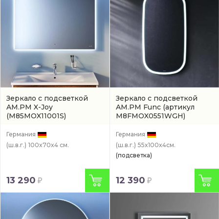
Зеркало с подсветкой
Зеркало с подсветкой
AM.PM X-Joy
AM.PM Func
(артикул
(M85MOX11001S)
M8FMOX0551WGH)
Германия
Германия
(ш.в.г.)
100x70x4 см.
(ш.в.г.)
55x100x4см.
(подсветка)
13 290
12 390