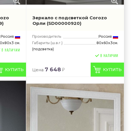
rozo
Зеркало с подсветкой Corozo
9)
Орли
(SD00000920)
Россия
Производитель
Россия
Габариты
(ш.в.г.)
80x60x3см.
0x80x3 см.
(подсветка)
В НАЛИЧИИ
7 648
КУПИТЬ
КУПИТЬ
Цена