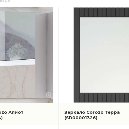
овара
ozo Алиот
Зеркало Corozo Терра
)
(SD00001326)