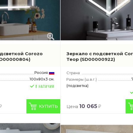
одсветкой Corozo
Зеркало с подсветкой Co
 SD00000804)
Теор
(SD00000922)
Россия
100x80x3 см.
(ш.в.г.)
(подсветка)
10 065
КУПИТЬ
Цена