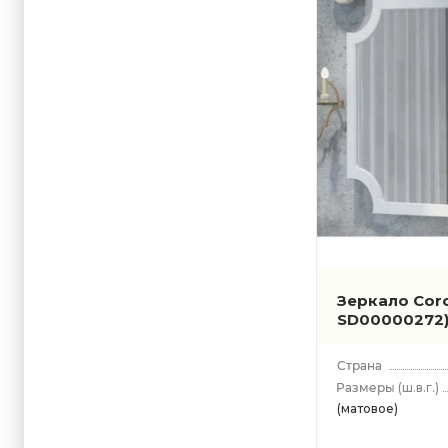
Зеркало Cor
SD00000272
(ш.в.г.)
(матовое)