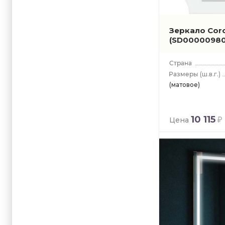
Зеркало Cor
(SD00000980
(ш.в.г.)
(матовое)
10 115
Цена