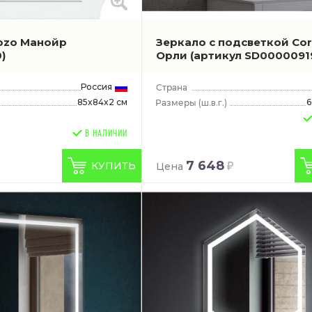
ozo Манойр
Зеркало с подсветкой Co
)
Орли
(артикул SD0000091
Россия
85x84x2 см
6
(ш.в.г.)
В НАЛИЧИИ
7 648
КУПИТЬ
Цена