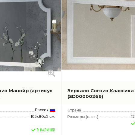
ozo Манойр
(артикул
Зеркало Corozo Классика
)
(SD00000269)
Россия
105x80x2 см.
1
(ш.в.г.)
В НАЛИЧИИ