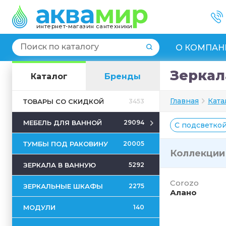
интернет-магазин сантехники
О КОМПАН
Зеркал
Каталог
Бренды
Главная
Ката
ТОВАРЫ СО СКИДКОЙ
3453
МЕБЕЛЬ ДЛЯ ВАННОЙ
29094
С подсветко
ТУМБЫ ПОД РАКОВИНУ
20005
Коллекци
ЗЕРКАЛА В ВАННУЮ
5292
Corozo
ЗЕРКАЛЬНЫЕ ШКАФЫ
2275
Алано
МОДУЛИ
140