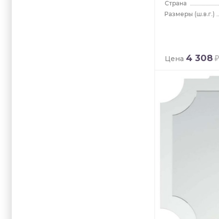
(ш.в.г.)
4 308
Цена