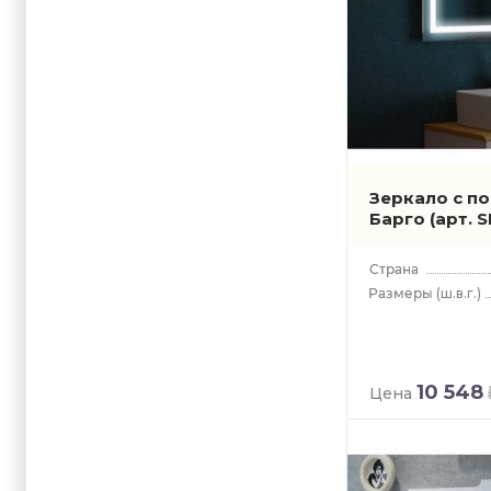
Зеркало с п
Барго
(арт.
(ш.в.г.)
10 548
Цена