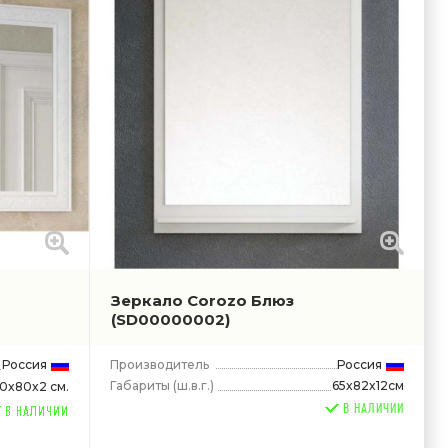
Зеркало Corozo Блюз
(SD00000002)
Россия
Производитель
Россия
Габариты
(ш.в.г.)
65x82x12см
20x80x2 см.
В НАЛИЧИИ