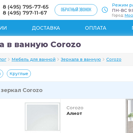
Режим р
8 (495) 795-77-65
ОБРАТНЫЙ ЗВОНОК
ПН-ВС 9:0
8 (495) 797-11-67
Город:
Мос
ИИ
ДОСТАВКА
ОПЛАТА
а в ванную Corozo
лог
Мебель для ванной
Зеркала в ванную
Corozo
й
Круглые
и
зеркал Corozo
Corozo
Алиот