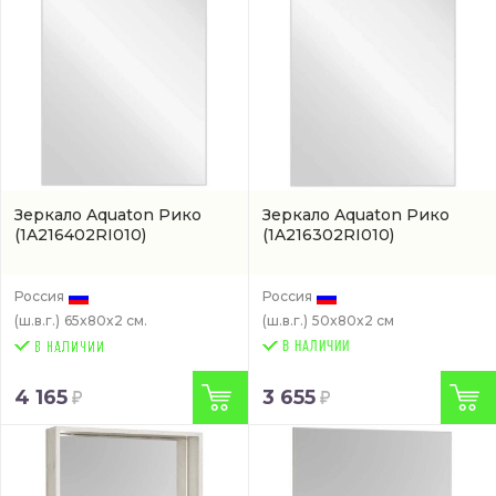
Зеркало Aquaton Рико
Зеркало Aquaton Рико
(1A216402RI010)
(1A216302RI010)
Россия
Россия
(ш.в.г.)
65x80x2 см.
(ш.в.г.)
50x80x2 см
В НАЛИЧИИ
4 165
3 655