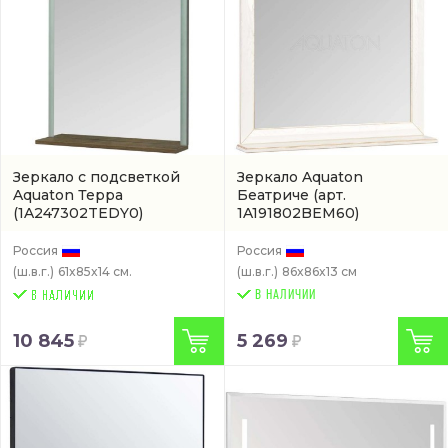
Зеркало с подсветкой
Зеркало Aquaton
Aquaton Терра
Беатриче
(арт.
(1A247302TEDY0)
1A191802BEM60)
Россия
Россия
(ш.в.г.)
61x85x14 см.
(ш.в.г.)
86x86x13 см
В НАЛИЧИИ
10 845
5 269