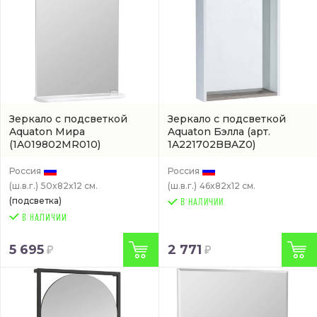
Зеркало с подсветкой
Зеркало с подсветкой
Aquaton Мира
Aquaton Бэлла
(арт.
(1A019802MR010)
1A221702BBAZ0)
Россия
Россия
(ш.в.г.)
50x82x12 см.
(ш.в.г.)
46x82x12 см.
(подсветка)
В НАЛИЧИИ
5 695
2 771