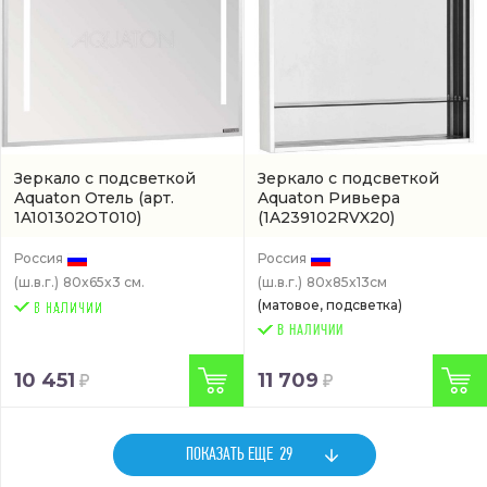
Зеркало с подсветкой
Зеркало с подсветкой
Aquaton Отель
(арт.
Aquaton Ривьера
1A101302OT010)
(1A239102RVX20)
Россия
Россия
(ш.в.г.)
80x65x3 см.
(ш.в.г.)
80x85x13см
(матовое, подсветка)
В НАЛИЧИИ
10 451
11 709
ПОКАЗАТЬ ЕЩЕ
29