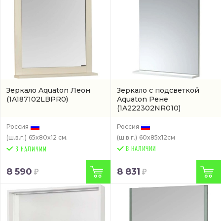
Зеркало Aquaton Леон
Зеркало с подсветкой
(1A187102LBPR0)
Aquaton Рене
(1A222302NR010)
Россия
Россия
(ш.в.г.)
65x80x12 см.
(ш.в.г.)
60x85x12см
В НАЛИЧИИ
8 590
8 831