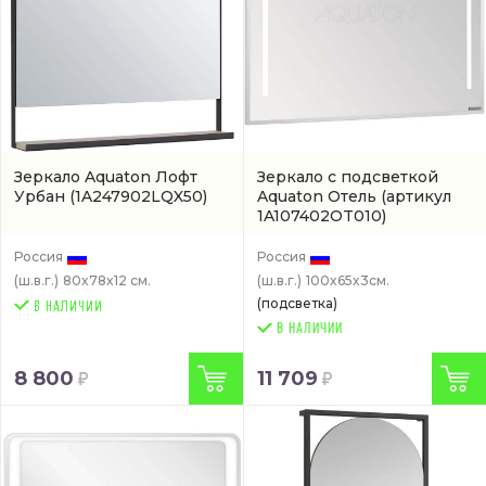
Зеркало Aquaton Лофт
Зеркало с подсветкой
Урбан
(1A247902LQX50)
Aquaton Отель
(артикул
1A107402OT010)
Россия
Россия
(ш.в.г.)
80x78x12 см.
(ш.в.г.)
100x65x3см.
(подсветка)
В НАЛИЧИИ
8 800
11 709