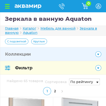
0
Зеркала в ванную Aquaton
Главная
Каталог
Мебель для ванной
Зеркала в
ванную
Aquaton
С подсветкой
Круглые
Коллекции
Фильтр
Найдено 65 товаров
Сортировка:
По рейтингу
1
2