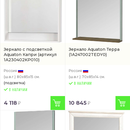
Зеркало с подсветкой
Зеркало Aquaton Терра
Aquaton Капри
(артикул
(1A247002TEDY0)
1A230402KP010)
Россия
Россия
(ш.в.г.)
80x85x15 см.
(ш.в.г.)
70x85x14 см.
(подсветка)
В НАЛИЧИИ
4 118
10 845