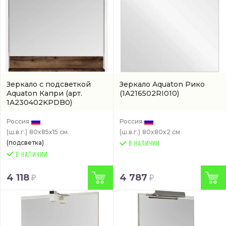
Зеркало с подсветкой
Зеркало Aquaton Рико
Aquaton Капри
(арт.
(1A216502RI010)
1A230402KPDB0)
Россия
Россия
(ш.в.г.)
80x85x15 см.
(ш.в.г.)
80x80x2 см
(подсветка)
В НАЛИЧИИ
4 118
4 787