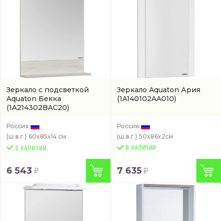
Зеркало с подсветкой
Зеркало Aquaton Ария
Aquaton Бекка
(1A140102AA010)
(1A214302BAC20)
Россия
Россия
(ш.в.г.)
60x85x14 см.
(ш.в.г.)
50x86x2см
В НАЛИЧИИ
6 543
7 635