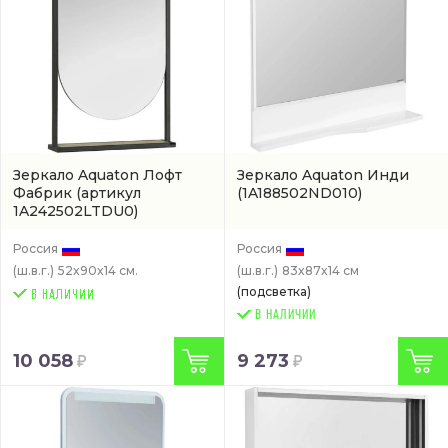
Зеркало Aquaton Лофт
Зеркало Aquaton Инди
Фабрик
(артикул
(1A188502ND010)
1A242502LTDU0)
Россия
Россия
(ш.в.г.)
52x90x14 см.
(ш.в.г.)
83x87x14 см
(подсветка)
В НАЛИЧИИ
10 058
9 273