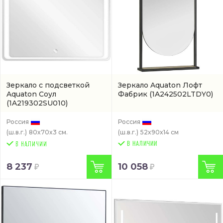
Зеркало с подсветкой
Зеркало Aquaton Лофт
Aquaton Соул
Фабрик
(1A242502LTDY0)
(1A219302SU010)
Россия
Россия
(ш.в.г.)
80x70x3 см.
(ш.в.г.)
52x90x14 см
В НАЛИЧИИ
8 237
10 058