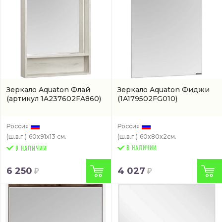
Зеркало Aquaton Флай
Зеркало Aquaton Фиджи
(артикул 1A237602FA860)
(1A179502FG010)
Россия
Россия
(ш.в.г.)
60x91x13 см.
(ш.в.г.)
60x80x2см.
В НАЛИЧИИ
6 250
4 027