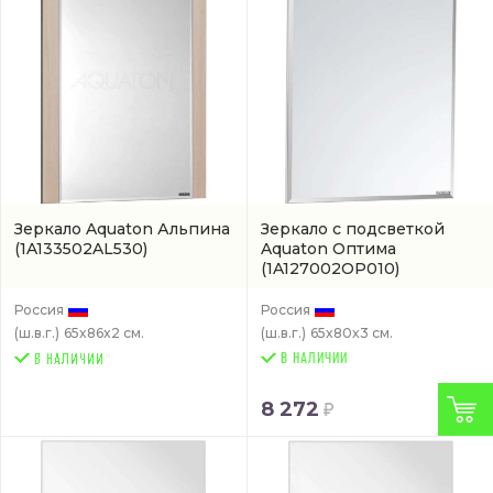
Зеркало Aquaton Альпина
Зеркало с подсветкой
(1A133502AL530)
Aquaton Оптима
(1A127002OP010)
Россия
Россия
(ш.в.г.)
65x86x2 см.
(ш.в.г.)
65x80x3 см.
В НАЛИЧИИ
8 272