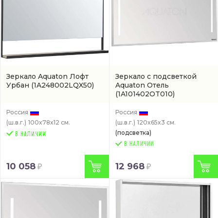
Зеркало Aquaton Лофт
Зеркало с подсветкой
Урбан
(1A248002LQX50)
Aquaton Отель
(1A101402OT010)
Россия
Россия
(ш.в.г.)
100x78x12 см.
(ш.в.г.)
120x65x3 см.
(подсветка)
В НАЛИЧИИ
10 058
12 968