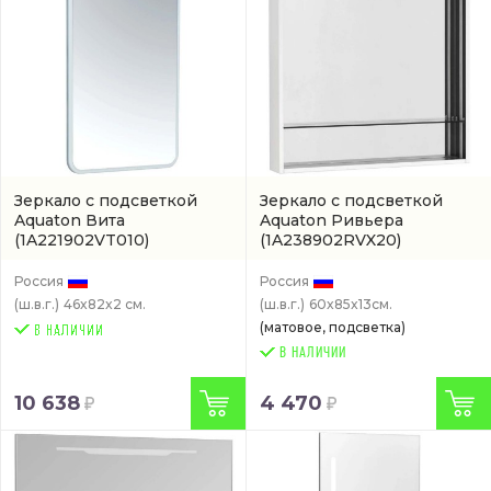
Зеркало с подсветкой
Зеркало с подсветкой
Aquaton Вита
Aquaton Ривьера
(1A221902VT010)
(1A238902RVX20)
Россия
Россия
(ш.в.г.)
46x82x2 см.
(ш.в.г.)
60x85x13см.
(матовое, подсветка)
В НАЛИЧИИ
10 638
4 470