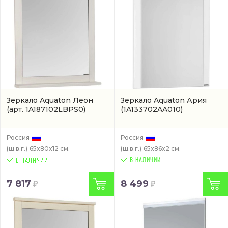
Зеркало Aquaton Леон
Зеркало Aquaton Ария
(арт. 1A187102LBPS0)
(1A133702AA010)
Россия
Россия
(ш.в.г.)
65x80x12 см.
(ш.в.г.)
65x86x2 см.
В НАЛИЧИИ
7 817
8 499