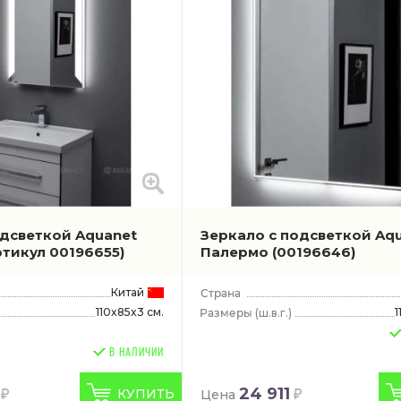
одсветкой Aquanet
Зеркало с подсветкой Aq
ртикул 00196655)
Палермо
(00196646)
Китай
110x85x3 см.
1
(ш.в.г.)
В НАЛИЧИИ
24 911
КУПИТЬ
Цена