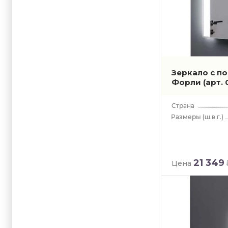
Зеркало с п
Форли
(арт.
(ш.в.г.)
21 349
Цена