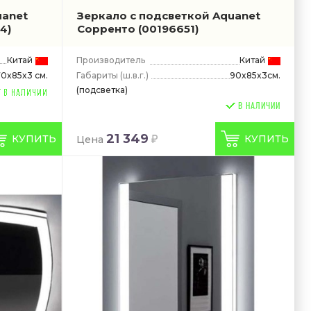
uanet
Зеркало с подсветкой Aquanet
4)
Сорренто
(00196651)
Китай
Производитель
Китай
Габариты
(ш.в.г.)
90x85x3см.
70x85x3 см.
(подсветка)
В НАЛИЧИИ
21 349
КУПИТЬ
КУПИТЬ
Цена