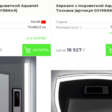
одсветкой Aquanet
Зеркало с подсветкой Aq
0196649)
Тоскана
(артикул 0019666
Китай
70x85x3 см
(ш.в.г.)
В НАЛИЧИИ
18 927
КУПИТЬ
Цена