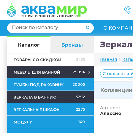
интернет-магазин сантехники
О КОМПАН
Зеркал
Каталог
Бренды
Главная
Ката
ТОВАРЫ СО СКИДКОЙ
3455
МЕБЕЛЬ ДЛЯ ВАННОЙ
29094
С подсветко
ТУМБЫ ПОД РАКОВИНУ
20005
Коллекци
ЗЕРКАЛА В ВАННУЮ
5292
Aquanet
ЗЕРКАЛЬНЫЕ ШКАФЫ
2275
Алассио
МОДУЛИ
140