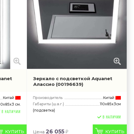
uanet
Зеркало с подсветкой Aquanet
Алассио
(00196639)
Китай
Производитель
Китай
Габариты
(ш.в.г.)
110x85x3см
10x85x3 см.
(подсветка)
В НАЛИЧИИ
26 055
КУПИТЬ
КУПИТЬ
Цена