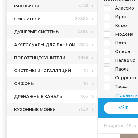
РАКОВИНЫ
4445
Алассио
Ирис
СМЕСИТЕЛИ
20820
Комо
ДУШЕВЫЕ СИСТЕМЫ
3898
Модена
Нота
АКСЕССУАРЫ ДЛЯ ВАННОЙ
12523
Опера
ПОЛОТЕНЦЕСУШИТЕЛИ
9896
Палермо
Паола
СИСТЕМЫ ИНСТАЛЛЯЦИЙ
101
Сорренто
СИФОНЫ
181
Тесса
Тоскана
Показать
ДРЕНАЖНЫЕ КАНАЛЫ
663
Форли
КУХОННЫЕ МОЙКИ
2629
Найдено 48 т