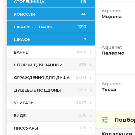
СТОЛЕШНИЦЫ
116
Aquanet
КОНСОЛИ
46
Модена
ШКАФЫ-ПЕНАЛЫ
1213
ШКАФЫ
7
Aquanet
ВАННЫ
4506
Палермо
ШТОРКИ ДЛЯ ВАННОЙ
859
ОГРАЖДЕНИЯ ДЛЯ ДУША
21331
Aquanet
Тесса
ДУШЕВЫЕ ПОДДОНЫ
5218
УНИТАЗЫ
3067
БИДЕ
405
Подбор
ПИССУАРЫ
179
Коллекции