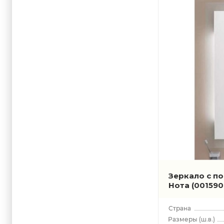
Зеркало с п
Нота
(001590
(ш.в.)