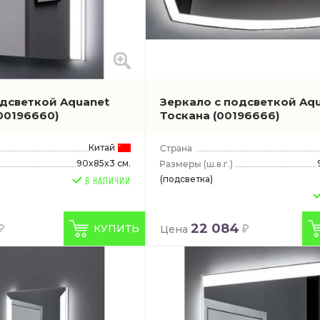
одсветкой Aquanet
Зеркало с подсветкой Aq
 00196660)
Тоскана
(00196666)
Китай
90x85x3 см.
(ш.в.г.)
(подсветка)
22 084
КУПИТЬ
Цена