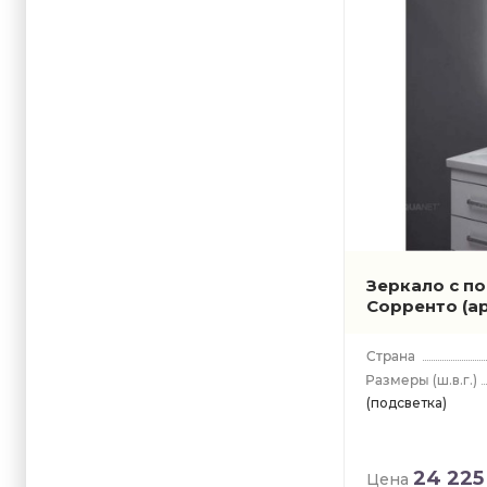
Зеркало с п
Сорренто
(а
(ш.в.г.)
(подсветка)
24 225
Цена