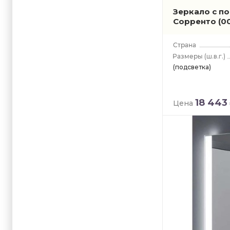
Зеркало с п
Сорренто
(0
(ш.в.г.)
(подсветка)
18 443
Цена