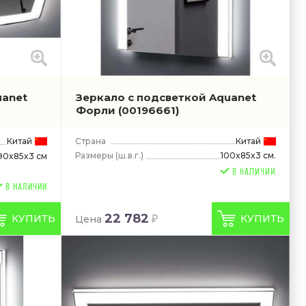
uanet
Зеркало с подсветкой Aquanet
Форли
(00196661)
Китай
Страна
Китай
Размеры
(ш.в.г.)
100x85x3 см.
90x85x3 см
В НАЛИЧИИ
22 782
КУПИТЬ
КУПИТЬ
Цена