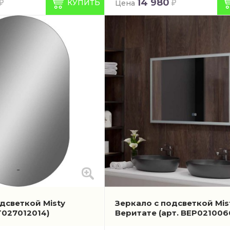
14 980
КУПИТЬ
Цена
дсветкой Misty
Зеркало с подсветкой Mis
Т027012014)
Веритате
(арт. ВЕР021006