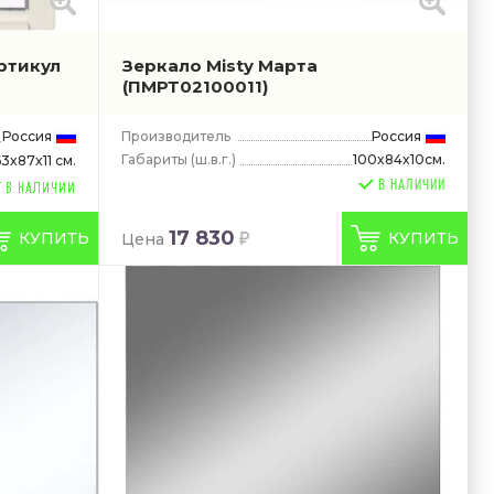
ртикул
Зеркало Misty Марта
(ПМРТ02100011)
Россия
Производитель
Россия
Габариты
(ш.в.г.)
100x84x10см.
63x87x11 см.
В НАЛИЧИИ
17 830
КУПИТЬ
КУПИТЬ
Цена