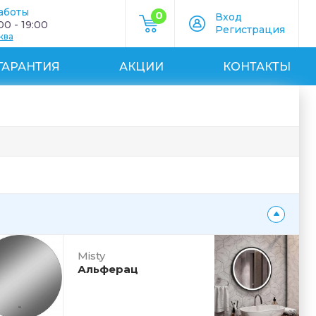
аботы
0
Вход
0 - 19:00
Регистрация
ква
ГАРАНТИЯ
АКЦИИ
КОНТАКТЫ
Misty
Альферац