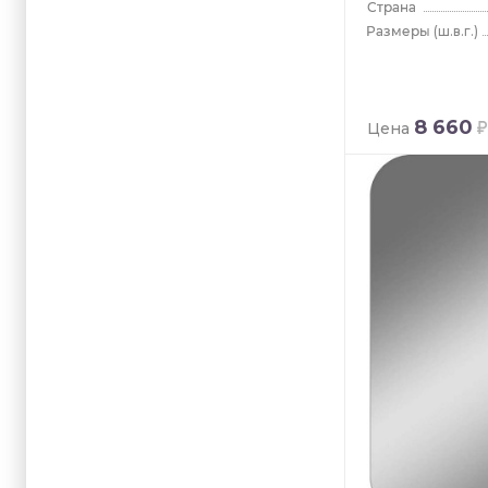
(ш.в.г.)
8 660
Цена