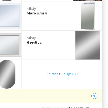
Misty
Магнолия
Misty
Нембус
Показать еще (1) »