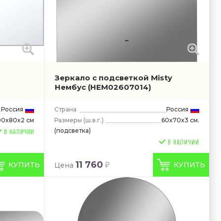
Зеркало с подсветкой Misty
Нембус
(НЕМ02607014)
Россия
Страна
Россия
Размеры
(ш.в.г.)
60x70x3 см.
00x80x2 см
(подсветка)
В НАЛИЧИИ
11 760
КУПИТЬ
КУПИТЬ
Цена