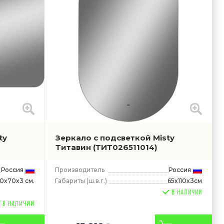
ty
Зеркало с подсветкой Misty
Титавин
(ТИТ026511014)
Россия
Производитель
Россия
Габариты
(ш.в.г.)
65x110x3см
20x70x3 см.
В НАЛИЧИИ