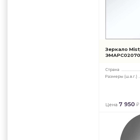
Зеркало Mis
ЭМАРС02070
(ш.в.г.)
7 950
Цена