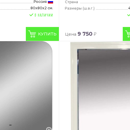
Россия
80x80x2 см.
(ш.в.г.)
9 750
КУПИТЬ
Цена