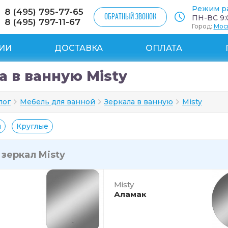
Режим р
8 (495) 795-77-65
ОБРАТНЫЙ ЗВОНОК
ПН-ВС 9:0
8 (495) 797-11-67
Город:
Мос
ИИ
ДОСТАВКА
ОПЛАТА
а в ванную Misty
лог
Мебель для ванной
Зеркала в ванную
Misty
й
Круглые
и
зеркал Misty
Misty
Аламак