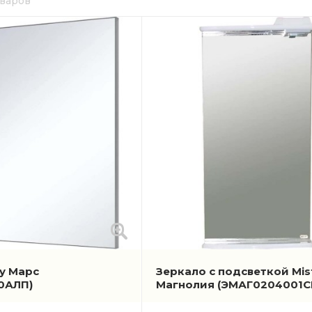
оваров
ty Марс
Зеркало с подсветкой Mis
0АЛП)
Магнолия
(ЭМАГ0204001С