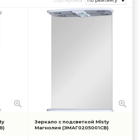
Сортировка:
По рейтингу
ty
Зеркало с подсветкой Misty
В)
Магнолия
(ЭМАГ0205001СВ)