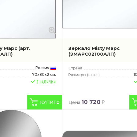
ty Марс
(арт.
Зеркало Misty Марс
АЛП)
(ЭМАРС02100АЛП)
Россия
70x80x2 см.
1
(ш.в.г.)
10 720
КУПИТЬ
Цена