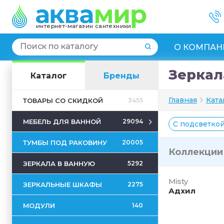
интернет-магазин сантехники
О КОМПАН
Зеркал
Каталог
Бренды
Главная
Ката
ТОВАРЫ СО СКИДКОЙ
3455
МЕБЕЛЬ ДЛЯ ВАННОЙ
29094
С подсветко
ТУМБЫ ПОД РАКОВИНУ
20005
Коллекци
ЗЕРКАЛА В ВАННУЮ
5292
Misty
ЗЕРКАЛЬНЫЕ ШКАФЫ
2275
Адхил
МОДУЛИ
140