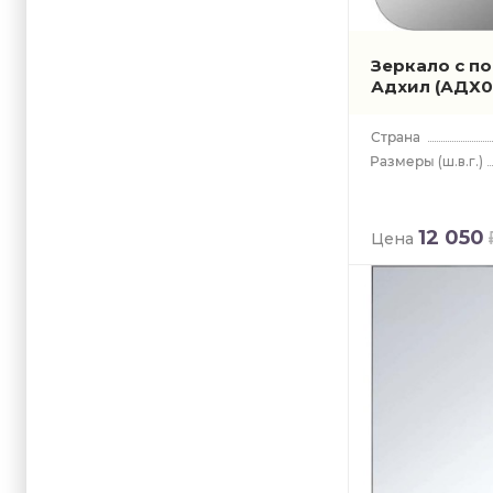
Зеркало с по
Адхил
(АДХ0
(ш.в.г.)
12 050
Цена