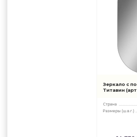
Зеркало с по
Титавин
(ар
(ш.в.г.)