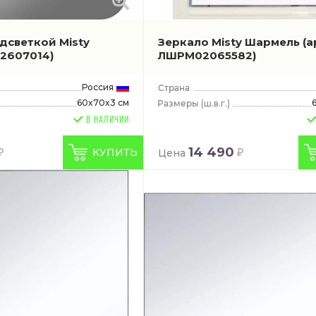
дсветкой Misty
Зеркало Misty Шармель
(а
2607014)
ЛШРМ02065582)
Россия
60x70x3 см
(ш.в.г.)
В НАЛИЧИИ
14 490
КУПИТЬ
Цена