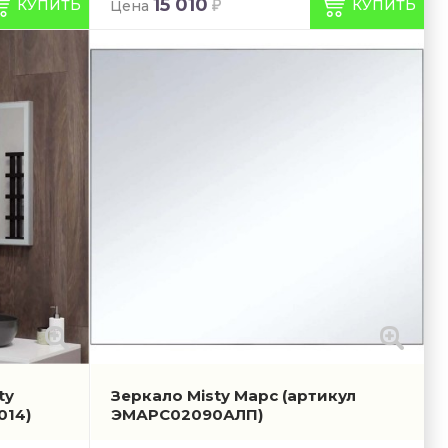
15 010
КУПИТЬ
КУПИТЬ
Цена
ty
Зеркало Misty Марс
(артикул
014)
ЭМАРС02090АЛП)