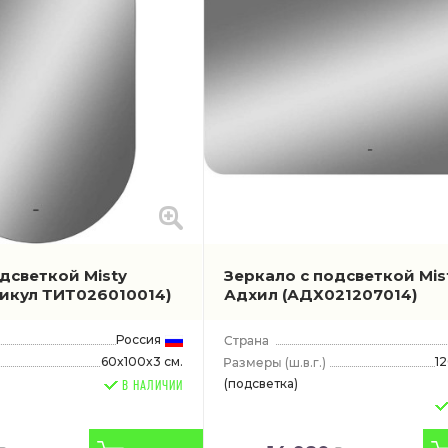
дсветкой Misty
Зеркало с подсветкой Mis
тикул ТИТ026010014)
Адхил
(АДХ021207014)
Россия
60x100x3 см.
1
(ш.в.г.)
(подсветка)
В НАЛИЧИИ