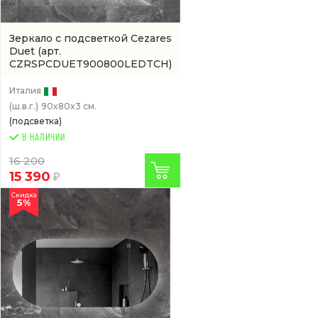
Зеркало с подсветкой Cezares
Duet
(арт.
CZRSPCDUET900800LEDTCH)
Италия
(ш.в.г.)
90x80x3 см.
(подсветка)
В НАЛИЧИИ
16 200
15 390
Скидка
5%