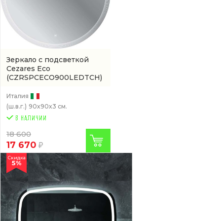
Зеркало с подсветкой
Cezares Eco
(CZRSPCECO900LEDTCH)
Италия
(ш.в.г.)
90x90x3 см.
18 600
17 670
Скидка
5%