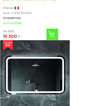
Италия
(ш.в.г.)
140x70x3см
(подсветка)
В НАЛИЧИИ
16 100
15 300
Скидка
5%