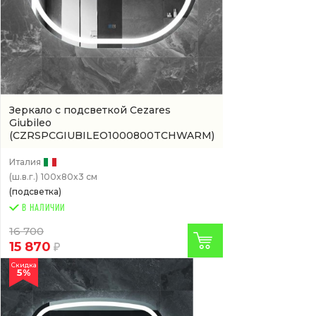
Зеркало с подсветкой Cezares
Giubileo
(CZRSPCGIUBILEO1000800TCHWARM)
Италия
(ш.в.г.)
100x80x3 см
(подсветка)
В НАЛИЧИИ
16 700
15 870
Скидка
5%