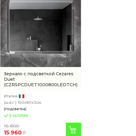
Зеркало с подсветкой Cezares
Duet
(CZRSPCDUET1000800LEDTCH)
Италия
(ш.в.г.)
100x80x3см.
(подсветка)
В НАЛИЧИИ
16 800
15 960