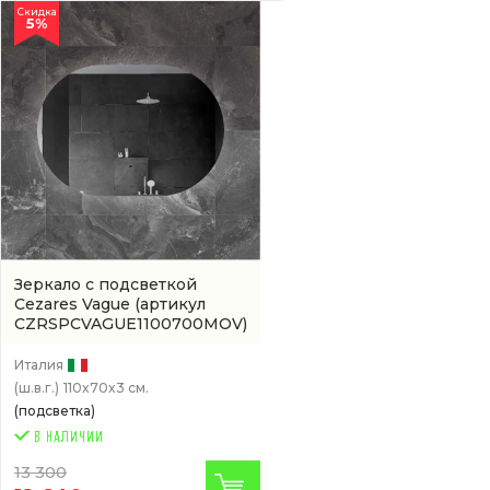
Скидка
5%
Зеркало с подсветкой
Cezares Vague
(артикул
CZRSPCVAGUE1100700MOV)
Италия
(ш.в.г.)
110x70x3 см.
(подсветка)
13 300