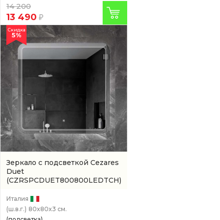
14 200
13 490
Скидка
5%
Зеркало с подсветкой Cezares
Duet
(CZRSPCDUET800800LEDTCH)
Италия
(ш.в.г.)
80x80x3 см.
(подсветка)