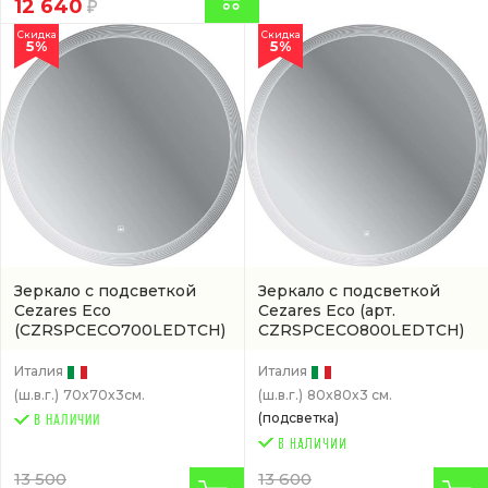
12 640
Скидка
Скидка
5%
5%
Зеркало с подсветкой
Зеркало с подсветкой
Cezares Eco
Cezares Eco
(арт.
(CZRSPCECO700LEDTCH)
CZRSPCECO800LEDTCH)
Италия
Италия
(ш.в.г.)
70x70x3см.
(ш.в.г.)
80x80x3 см.
(подсветка)
В НАЛИЧИИ
13 500
13 600