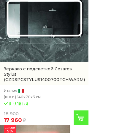
Зеркало с подсветкой Cezares
Stylus
(CZRSPCSTYLUS1400700TCHWARM)
Италия
(ш.в.г.)
140x70x3 см.
18 900
17 960
Скидка
5%