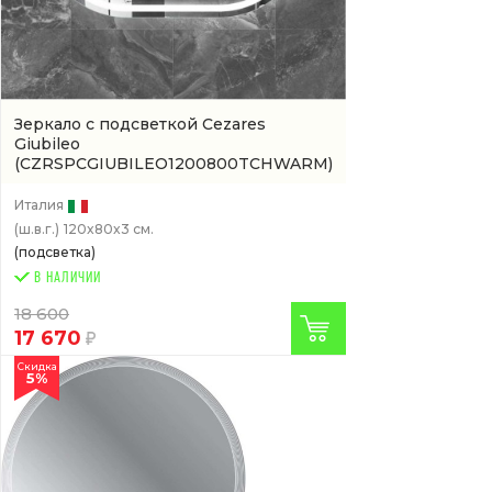
Зеркало с подсветкой Cezares
Giubileo
(CZRSPCGIUBILEO1200800TCHWARM)
Италия
(ш.в.г.)
120x80x3 см.
(подсветка)
В НАЛИЧИИ
18 600
17 670
Скидка
5%