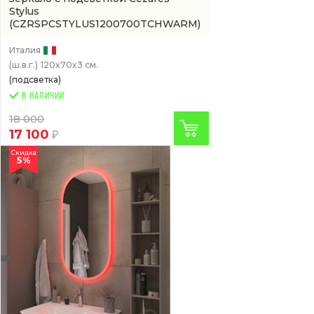
Stylus
(CZRSPCSTYLUS1200700TCHWARM)
Италия
(ш.в.г.)
120x70x3 см.
(подсветка)
В НАЛИЧИИ
18 000
17 100
Скидка
5%