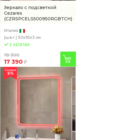
Зеркало с подсветкой
Cezares
(CZRSPCELS500950RGBTCH)
Италия
(ш.в.г.)
50x95x3 см.
18 300
17 390
Скидка
5%