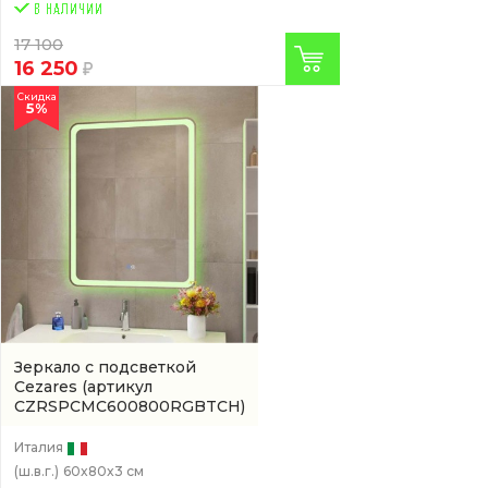
17 100
16 250
Скидка
5%
Зеркало с подсветкой
Cezares
(артикул
CZRSPCMC600800RGBTCH)
Италия
(ш.в.г.)
60x80x3 см