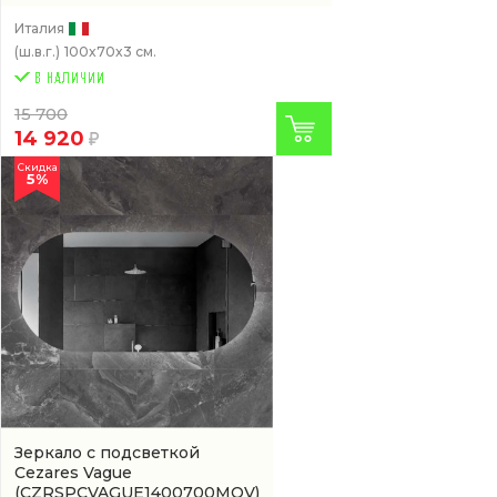
Италия
(ш.в.г.)
100x70x3 см.
15 700
14 920
Скидка
5%
Зеркало с подсветкой
Cezares Vague
(CZRSPCVAGUE1400700MOV)