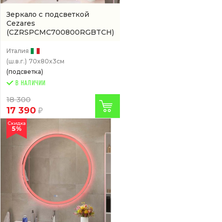
Зеркало с подсветкой
Cezares
(CZRSPCMC700800RGBTCH)
Италия
(ш.в.г.)
70x80x3см
(подсветка)
В НАЛИЧИИ
18 300
17 390
Скидка
5%