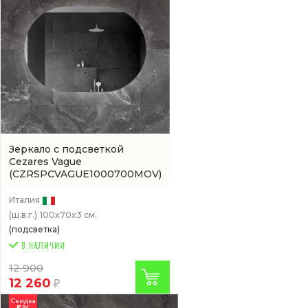
Зеркало с подсветкой
Cezares Vague
(CZRSPCVAGUE1000700MOV)
Италия
(ш.в.г.)
100x70x3 см.
(подсветка)
12 900
12 260
Скидка
5%