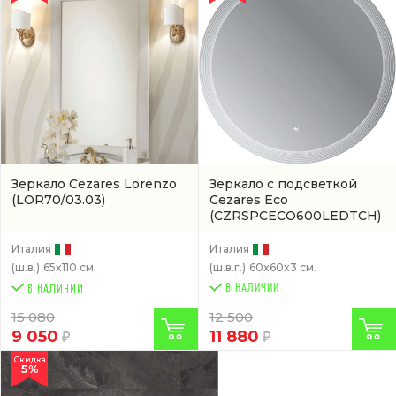
Зеркало Cezares Lorenzo
Зеркало с подсветкой
(LOR70/03.03)
Cezares Eco
(CZRSPCECO600LEDTCH)
Италия
Италия
(ш.в.)
65x110 см.
(ш.в.г.)
60x60x3 см.
В НАЛИЧИИ
15 080
12 500
9 050
11 880
Скидка
5%