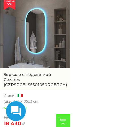
Скидка
5%
Зеркало с подсветкой
Cezares
(CZRSPCELS5501050RGBTCH)
Италия
(ш.в.г.)
55x105x3 см.
19 400
18 430