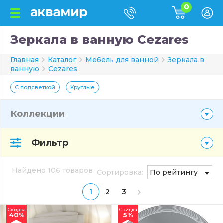
0
Зеркала в ванную Cezares
Главная
Каталог
Мебель для ванной
Зеркала в
ванную
Cezares
С подсветкой
Круглые
Коллекции
Фильтр
Найдено 106 товаров
Сортировка:
По рейтингу
1
2
3
Скидка
Скидка
40%
5%