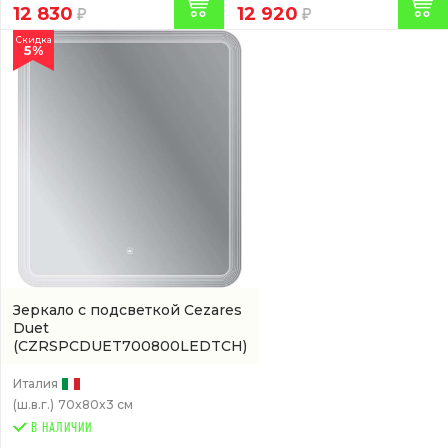
12 830
12 920
Скидка
5%
Зеркало с подсветкой Cezares
Duet
(CZRSPCDUET700800LEDTCH)
Италия
(ш.в.г.)
70x80x3 см
В НАЛИЧИИ