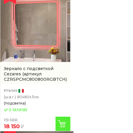
Зеркало с подсветкой
Cezares
(артикул
CZRSPCMC800800RGBTCH)
Италия
(ш.в.г.)
80x80x3см.
(подсветка)
В НАЛИЧИИ
19 100
18 150