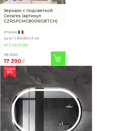
Зеркало с подсветкой
Cezares
(артикул
CZRSPCMC800RGBTCH)
Италия
(ш.в.г.)
80x80x3 см.
18 300
17 390
Скидка
5%