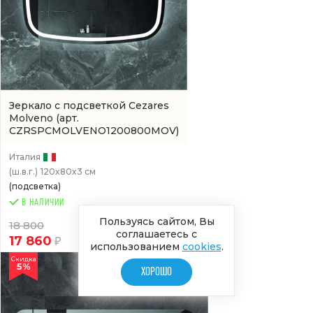
Зеркало с подсветкой Cezares
Molveno
(арт.
CZRSPCMOLVENO1200800MOV)
Италия
(ш.в.г.)
120x80x3 см
(подсветка)
В НАЛИЧИИ
Пользуясь сайтом, Вы
18 800
соглашаетесь с
17 860
использованием
cookies
.
Скидка
5%
ХОРОШО