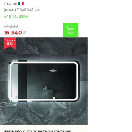
Италия
(ш.в.г.)
110x80x3 см.
17 200
16 340
Скидка
5%
Зеркало с подсветкой Cezares