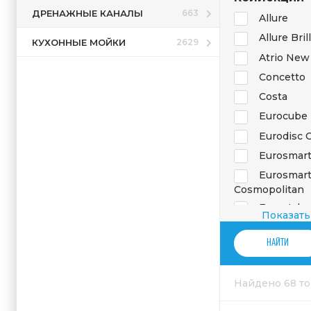
ДРЕНАЖНЫЕ КАНАЛЫ
663
Allure
Allure Bril
КУХОННЫЕ МОЙКИ
2629
Atrio New
Concetto
Costa
Eurocube
Eurodisc 
Eurosmar
Eurosmar
Cosmopolitan
Eurostyle
Показать
Grandera
Grohther
Cosmopolitan
Grohther
Найдено 68 т
SmartControl
Lineare 