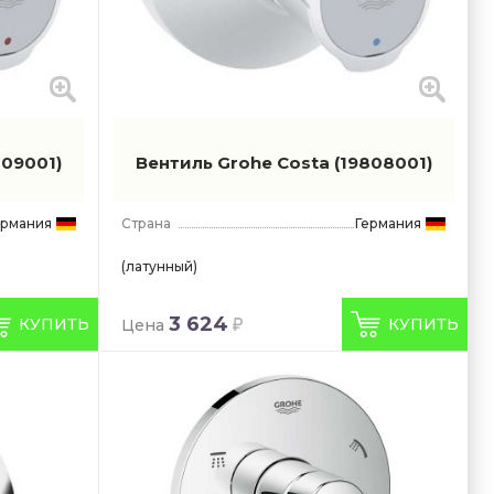
809001)
Вентиль Grohe Costa
(19808001)
ермания
Страна
Германия
(латунный)
3 624
КУПИТЬ
КУПИТЬ
Цена