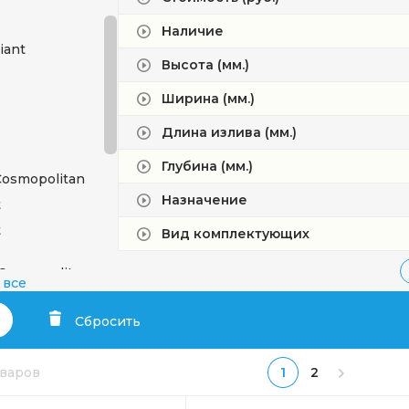
Наличие
liant
Высота (мм.)
Ширина (мм.)
Длина излива (мм.)
Глубина (мм.)
Cosmopolitan
Назначение
t
t
Вид комплектующих
 Cosmopolitan
 все
Сбросить
m 3000
m
оваров
1
2
New