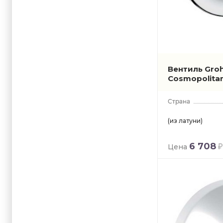
Вентиль Gro
Cosmopolita
(из латуни)
6 708
Цена