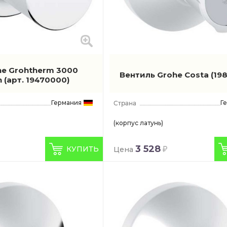
he Grohtherm 3000
Вентиль Grohe Costa
(19
n
(арт. 19470000)
Германия
Г
(корпус латунь)
3 528
КУПИТЬ
Цена