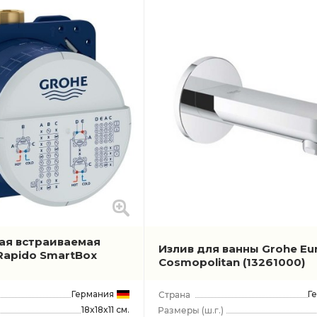
ая встраиваемая
Излив для ванны Grohe Eu
Rapido SmartBox
Cosmopolitan
(13261000)
Германия
Г
18x18x11 см.
(ш.г.)