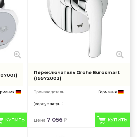
Переключатель Grohe Eurosmart
807001)
(19972002)
ермания
Производитель
Германия
(корпус латунь)
7 056
КУПИТЬ
КУПИТЬ
Цена