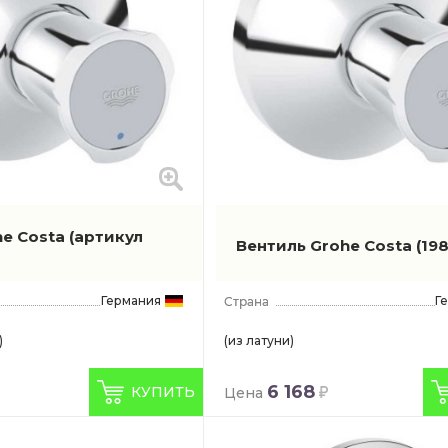
he Costa
(артикул
Вентиль Grohe Costa
(19
Германия
Г
)
(из латуни)
6 168
КУПИТЬ
Цена