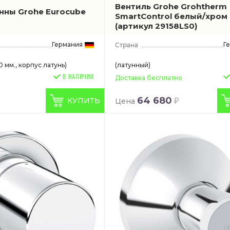
Вентиль Grohe Grohtherm
анны Grohe Eurocube
SmartControl белый/хром
(артикул 29158LS0)
Германия
Г
 мм., корпус латунь)
(латунный)
В НАЛИЧИИ
Доставка бесплатно
64 680
КУПИТЬ
Цена