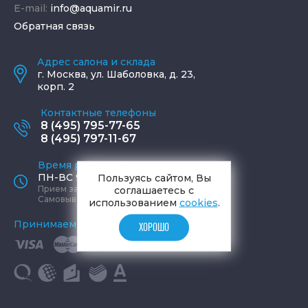
E-mail:
info@aquamir.ru
Обратная связь
Адрес салона и склада
г.
Москва
,
ул. Шаболовка, д. 23,
корп. 2
Контактные телефоны
8 (495) 795-77-65
8 (495) 797-11-67
Время работы офиса
Пользуясь сайтом, Вы
ПН-ВС 9:00 - 19:00
соглашаетесь с
Прием заказов круглосуточно
Самовывоз ПН-СБ 9-19, ВС 12-17
использованием
cookies
.
Принимаем к оплате
ХОРОШО