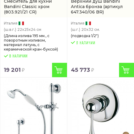
Смеситель для кухни
Верхний душ Bandini
Bandini Classic хром
Antica бронза
(артикул
(803.921/21 CR)
647.340/06 BR)
Италия
Италия
(ш.в.г.)
22x25x24 см
(ш.г.)
20x32 см.
(Длина излива 195 мм., с
(подводка 1/2")
поворотным изливом,
материал латунь, с
керамической кран-буксой)
В НАЛИЧИИ
19 201
45 773