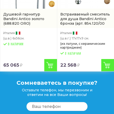
Душевой гарнитур
Встраиваемый смеситель
Bandini Antico золото
для душа Bandini Antico
(688.820 ORO)
бронза
(арт. 854.120/00
BR)
Италия
Италия
(ш.в.)
6x56см.
(ш.в.г.)
17x17x9 см.
(из латуни, с керамическим
В НАЛИЧИИ
картриджем)
65 065
22 568
Сомневаетесь в покупке?
Оставьте телефон, мы перезвоним и
ответим на все Ваши вопросы!