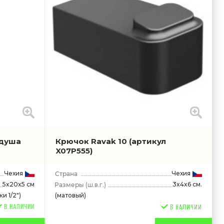
 душа
Крючок Ravak 10
(артикул
X07P555)
Чехия
Чехия
5x20x5 см
3x4x6 см.
(ш.в.г.)
и 1/2")
(матовый)
В НАЛИЧИИ