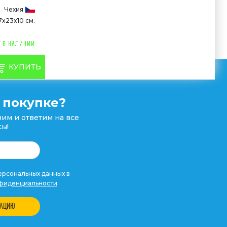
Чехия
7x23x10 см.
КУПИТЬ
 покупке?
им и ответим на все
ы!
рсональных данных в
фиденциальности
.
ТАЦИЮ