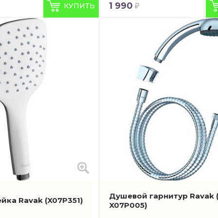
1 990
КУПИТЬ
Душевой гарнитур Ravak
ейка Ravak
(X07P351)
X07P005)