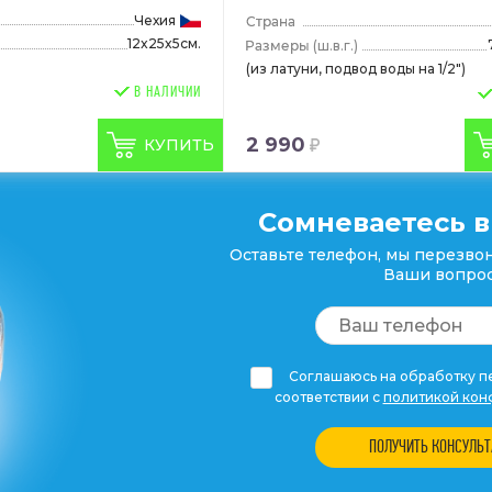
Чехия
12x25x5см.
(ш.в.г.)
(из латуни, подвод воды на 1/2")
В НАЛИЧИИ
2 990
КУПИТЬ
Сомневаетесь в
Оставьте телефон, мы перезвон
Ваши вопрос
Соглашаюсь на обработку пе
соответствии с
политикой кон
ПОЛУЧИТЬ КОНСУЛЬ