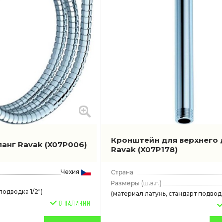
Кронштейн для верхнего
анг Ravak
(X07P006)
Ravak
(X07P178)
Чехия
(ш.в.г.)
подводка 1/2")
(материал латунь, стандарт подводк