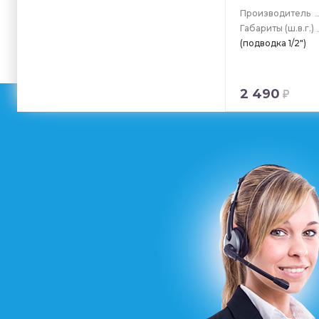
Производитель
Габариты
(ш.в.г.)
(подводка 1/2")
2 490