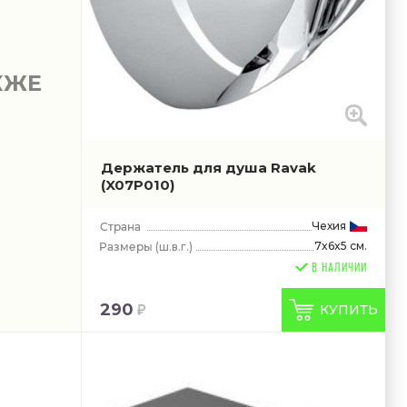
КЖЕ
Держатель для душа Ravak
(X07P010)
Чехия
7x6x5 см.
(ш.в.г.)
В НАЛИЧИИ
290
КУПИТЬ