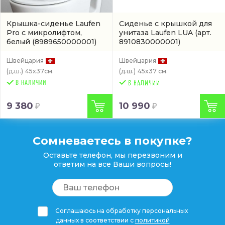
Крышка-сиденье Laufen
Сиденье с крышкой для
Pro с микролифтом,
унитаза Laufen LUA
(арт.
белый
(8989650000001)
8910830000001)
Швейцария
Швейцария
(д.ш.)
45x37см.
(д.ш.)
45x37 см.
В НАЛИЧИИ
9 380
10 990
Сомневаетесь в покупке?
Оставьте телефон, мы перезвоним и
ответим на все Ваши вопросы!
Соглашаюсь на обработку персональных
данных в соответствии с
политикой