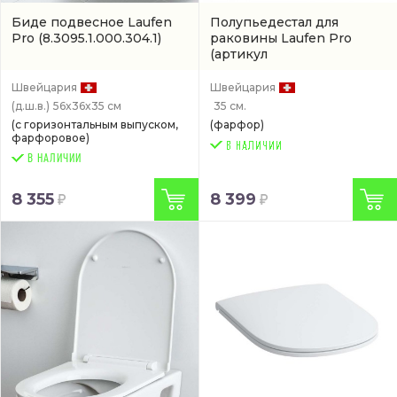
Биде подвесное Laufen
Полупьедестал для
Pro
(8.3095.1.000.304.1)
раковины Laufen Pro
(артикул
8.1995.1.000.000.1)
Швейцария
Швейцария
(д.ш.в.)
56x36x35 см
35 см.
(с горизонтальным выпуском,
(фарфор)
фарфоровое)
В НАЛИЧИИ
8 355
8 399