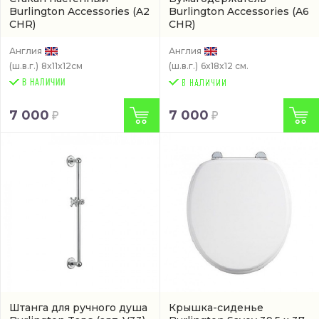
Burlington Accessories
(A2
Burlington Accessories
(A6
CHR)
CHR)
Англия
Англия
(ш.в.г.)
8x11x12см
(ш.в.г.)
6x18x12 см.
В НАЛИЧИИ
7 000
7 000
Штанга для ручного душа
Крышка-сиденье