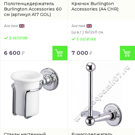
Полотенцедержатель
Крючок Burlington
Burlington Accessories 60
Accessories
(A4 CHR)
см
(артикул A17 GOL)
Англия
Англия
(ш.в.г.)
6x12x11 см.
В НАЛИЧИИ
6 600
7 000
Стакан настенный
Бумагодержатель