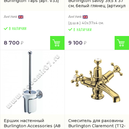
Burlington Taps
(арт. V33)
Burlington Savoy 39,5 x 37
см, белый глянец
(артикул
RS60)
Англия
Англия
(д.ш.в.)
40x37x4 см.
В НАЛИЧИИ
8 700
9 100
Ершик настенный
Смеситель для раковины
Burlington Accessories
(A8
Burlington Claremont
(T12-