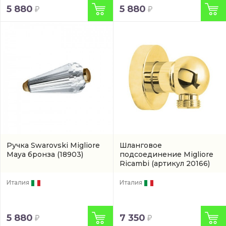
5 880
5 880
Ручка Swarovski Migliore
Шланговое
Maya бронза
(18903)
подсоединение Migliore
Ricambi
(артикул 20166)
Италия
Италия
5 880
7 350