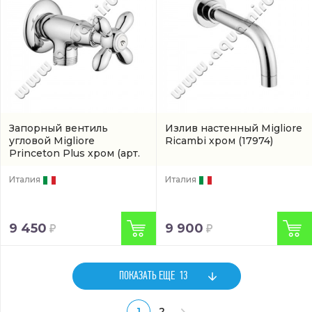
Запорный вентиль
Излив настенный Migliore
угловой Migliore
Ricambi хром
(17974)
Princeton Plus хром
(арт.
ML.PRP-8058.CR)
Италия
Италия
9 450
9 900
ПОКАЗАТЬ ЕЩЕ
13
1
2