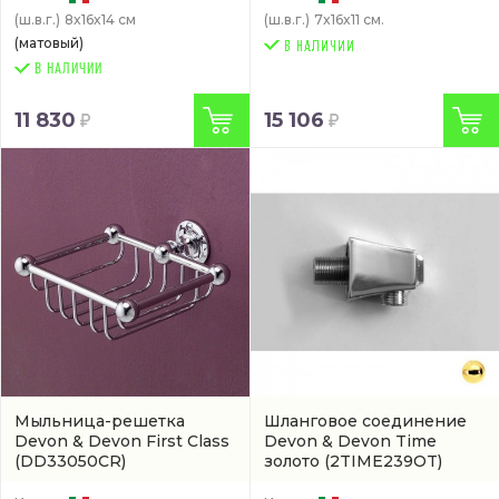
(ш.в.г.)
8x16x14 см
(ш.в.г.)
7x16x11 см.
(матовый)
В НАЛИЧИИ
11 830
15 106
Мыльница-решетка
Шланговое соединение
Devon & Devon First Class
Devon & Devon Time
(DD33050CR)
золото
(2TIME239OT)