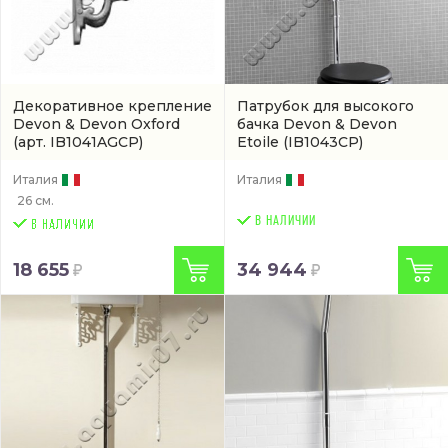
Декоративное крепление
Патрубок для высокого
Devon & Devon Oxford
бачка Devon & Devon
(арт. IB1041AGCP)
Etoile
(IB1043CP)
Италия
Италия
26 см.
В НАЛИЧИИ
18 655
34 944