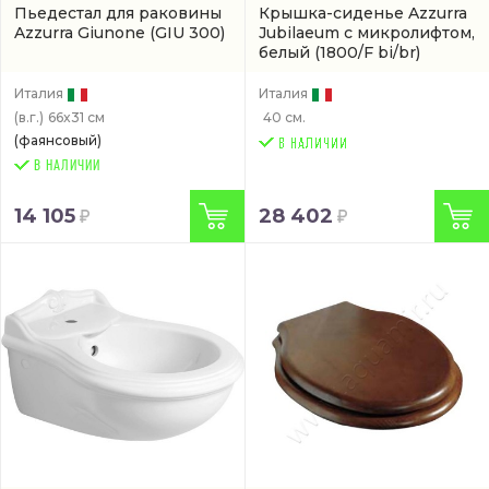
Пьедестал для раковины
Крышка-сиденье Azzurra
Azzurra Giunone
(GIU 300)
Jubilaeum с микролифтом,
белый
(1800/F bi/br)
Италия
Италия
(в.г.)
66x31 см
40 см.
(фаянсовый)
В НАЛИЧИИ
14 105
28 402