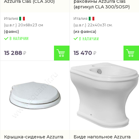
Azzurra Clas
(CLA 300)
раковины Azzurra Clas
(артикул CLA 300/SOSP)
Италия
Италия
(ш.в.г.)
20x68x23 см
(ш.в.г.)
22x40x31 см.
(фаянс)
(из фаянса)
В НАЛИЧИИ
15 288
15 470
Крышка-сиденье Azzurra
Биде напольное Azzurra