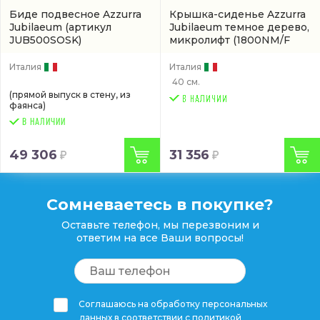
Биде подвесное Azzurra
Крышка-сиденье Azzurra
Jubilaeum
(артикул
Jubilaeum темное дерево,
JUB500SOSK)
микролифт
(1800NM/F
noce/br)
Италия
Италия
40 см.
(прямой выпуск в стену, из
фаянса)
В НАЛИЧИИ
49 306
31 356
Сомневаетесь в покупке?
Оставьте телефон, мы перезвоним и
ответим на все Ваши вопросы!
Соглашаюсь на обработку персональных
данных в соответствии с
политикой